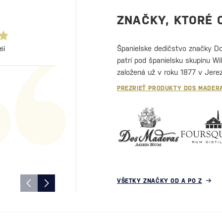
rinku stojí…
5
ZNAČKY, KTORÉ 
Španielske dedičstvo značky 
ií
patrí pod španielsku skupinu Wi
založená už v roku 1877 v Jereze
najväčších a najtradičnejších v
PREZRIEŤ PRODUKTY DOS MADER
ERIKA HÁJIKOVÁ
á
Široký výber, krásne priestory, veľmi príjemný pers
j
rýchle vybavenie. Výhodou je možnosť rezervácie 
priamo na pobočke.
VŠETKY ZNAČKY OD A PO Z