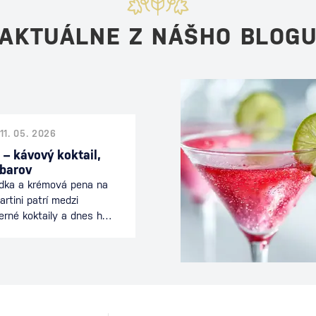
AKTUÁLNE Z NÁŠHO BLOG
11. 05. 2026
 – kávový koktail,
 barov
odka a krémová pena na
rtini patrí medzi
erné koktaily a dnes ho
 celom svete. Spája
nciou koktailu a je
ečeri alebo počas
eľmi. Tento drink je
ívne mladý koktail sa
 Ako vznikol Espresso