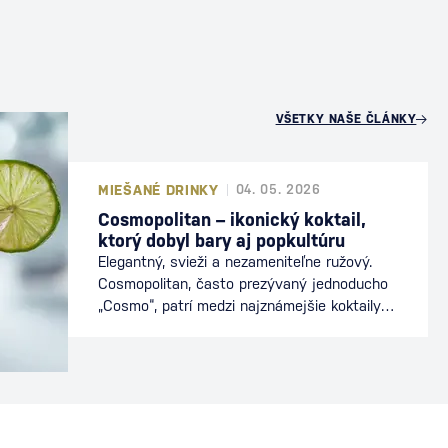
U
VŠETKY NAŠE ČLÁNKY
MIEŠANÉ DRINKY
04. 05. 2026
Cosmopolitan – ikonický koktail,
ktorý dobyl bary aj popkultúru
Elegantný, svieži a nezameniteľne ružový.
Cosmopolitan, často prezývaný jednoducho
„Cosmo“, patrí medzi najznámejšie koktaily
sveta. Preslávil sa nielen v baroch, ale aj v
popkultúre, kde sa stal symbolom
mestského štýlu a sofistikovanosti. Dnes je
stálicou koktailových lístkov a obľúbeným
drinkom milovníkov vodky a citrusových
chutí. Ako vznikol koktail Cosmopolitan