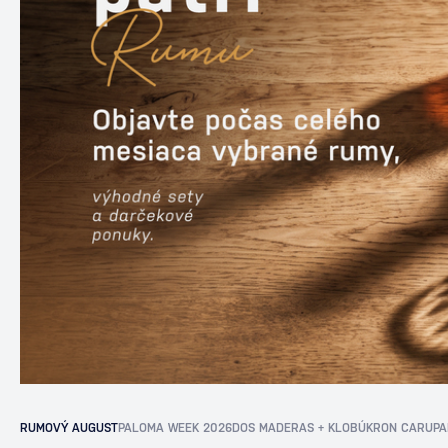
RUMOVÝ AUGUST
PALOMA WEEK 2026
DOS MADERAS + KLOBÚK
RON CARUPA