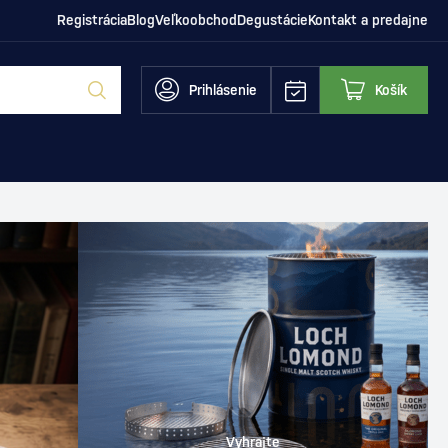
Registrácia
Blog
Veľkoobchod
Degustácie
Kontakt a predajne
Prihlásenie
Košík
Vyhrajte