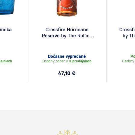
 Vodka
Crossfire Hurricane
Crossf
Reserve by The Rolling
by Th
Stones 0,7l
Dočasne vypredané
Po
ajniach
Osobný odber v
3 predajniach
Osobný
47,10 €