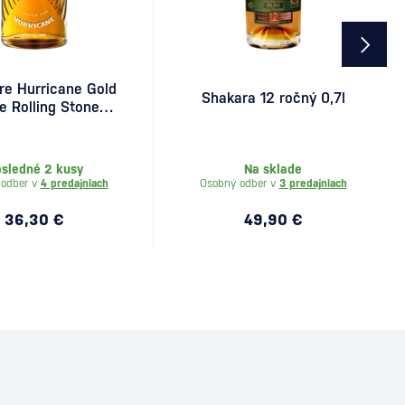
ire Hurricane Gold
Shakara 12 ročný 0,7l
e Rolling Stones
0,7l
sledné 2 kusy
Na sklade
 odber v
4 predajniach
Osobný odber v
3 predajniach
36,30 €
49,90 €