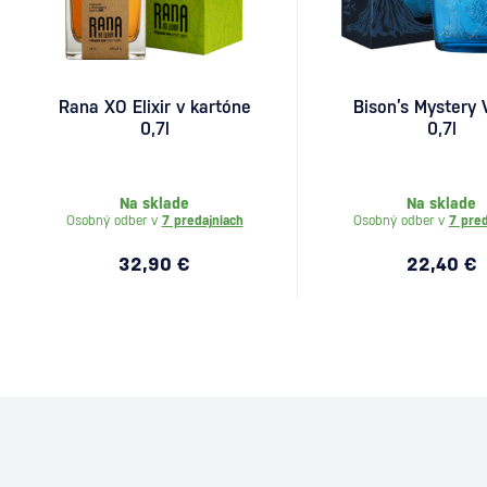
Rana XO Elixir v kartóne
Bison’s Mystery
0,7l
0,7l
Na sklade
Na sklade
Osobný odber v
7 predajniach
Osobný odber v
7 pred
32,90 €
22,40 €