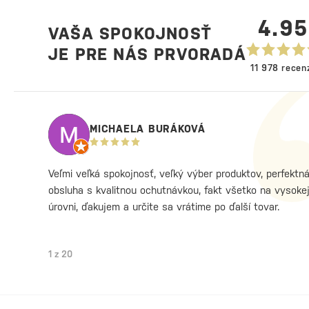
Martini Za vznikom d
4.9
VAŠA SPOKOJNOSŤ
JE PRE NÁS PRVORADÁ
11 978 recenz
MICHAELA BURÁKOVÁ
Veľmi veľká spokojnosť, veľký výber produktov, perfektn
obsluha s kvalitnou ochutnávkou, fakt všetko na vysoke
úrovni, ďakujem a určite sa vrátime po ďalší tovar.
1
z
20