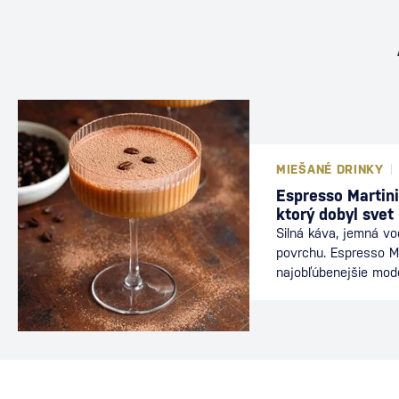
MIEŠANÉ DRINKY
Espresso Martini
ktorý dobyl svet
Silná káva, jemná v
povrchu. Espresso Ma
najobľúbenejšie mod
nájdete v baroch po
energiu kávy s elega
ideálnou voľbou po v
dlhého večera s priat
dôkazom, že aj relat
môže stať legendou.