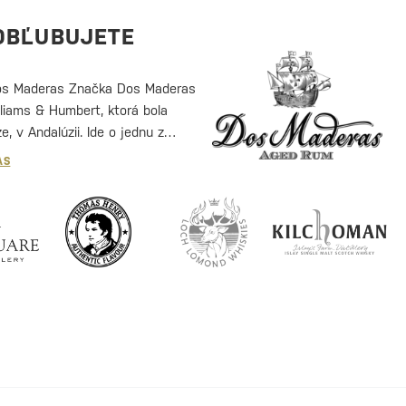
Presný pôvod Cosmopolitanu…
OBĽUBUJETE
Dos Maderas Značka Dos Maderas
lliams & Humbert, ktorá bola
, v Andalúzii. Ide o jednu z
inárskych a liehovarníckych…
AS
RUŽENA LOVIČOVÁ
onál,
Určite odporúčam, veľký výber, skvelý servi
tovaru
volala kvôli faktúre či sme obdržali, no, nie j