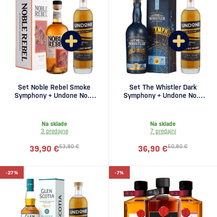
Set Noble Rebel Smoke
Set The Whistler Dark
Symphony + Undone No.3
Symphony + Undone No.3
Not Whiskey zadarmo
Not Whiskey zadarmo
Na sklade
Na sklade
3 predajne
7 predajní
53,80 €
50,80 €
39,90 €
36,90 €
-27%
-7%