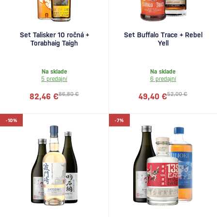
Set Talisker 10 ročná +
Set Buffalo Trace + Rebel
Torabhaig Taigh
Yell
Na sklade
Na sklade
5 predajní
6 predajní
86,80 €
52,00 €
82,46 €
49,40 €
-10%
-7%