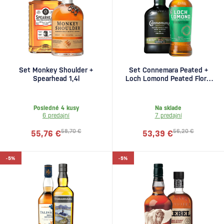
Set Monkey Shoulder +
Set Connemara Peated +
Spearhead 1,4l
Loch Lomond Peated Floral
and Smoky
Posledné 4 kusy
Na sklade
6 predajní
7 predajní
58,70 €
56,20 €
55,76 €
53,39 €
-5%
-5%