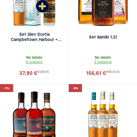
Set Glen Scotia
Set Kamiki 1,5l
Campbeltown Harbour +
Undone No.3 Not Whiskey
zadarmo
Na sklade
Na sklade
6 predajní
3 predajne
51,80 €
168,40 €
37,90 €
156,61 €
-7%
-8%