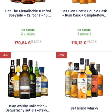
Set The GlenAllachie 8 ročná
Set Glen Scotia Double Cask
Speyside + 12 ročná + 15
+ Rum Cask + Campbeltown
ročná
Harbour
Na sklade
Na sklade
2 predajne
6 predajní
183,70 €
119,70 €
170,84 €
110,12 €
-8%
-7%
Islay Whisky Collection –
Set Island whisky
Degustačný set 6 škótskych