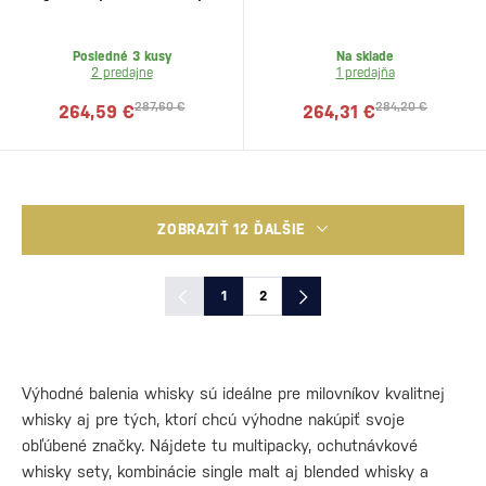
whisky
Posledné 3 kusy
Na sklade
2 predajne
1 predajňa
287,60 €
284,20 €
264,59 €
264,31 €
ZOBRAZIŤ 12 ĎALŠIE
1
2
Výhodné balenia whisky sú ideálne pre milovníkov kvalitnej
whisky aj pre tých, ktorí chcú výhodne nakúpiť svoje
obľúbené značky. Nájdete tu multipacky, ochutnávkové
whisky sety, kombinácie single malt aj blended whisky a