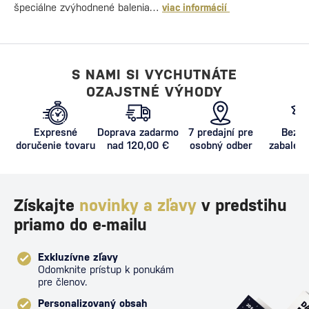
špeciálne zvýhodnené balenia…
viac informácií
S NAMI SI VYCHUTNÁTE
OZAJSTNÉ VÝHODY
Expresné
Doprava zadarmo
7 predajní pre
Bezpe
doručenie tovaru
nad 120,00 €
osobný odber
zabalený
proti poš
Získajte
novinky a zľavy
v predstihu
priamo do e-mailu
Exkluzívne zľavy
Odomknite prístup k ponukám
pre členov.
Personalizovaný obsah