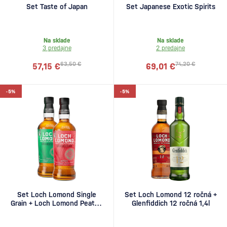
Set Taste of Japan
Set Japanese Exotic Spirits
Na sklade
Na sklade
3 predajne
2 predajne
63,50 €
74,20 €
57,15 €
69,01 €
-5%
-5%
Set Loch Lomond Single
Set Loch Lomond 12 ročná +
Grain + Loch Lomond Peated
Glenfiddich 12 ročná 1,4l
Floral and Smoky 1,4l