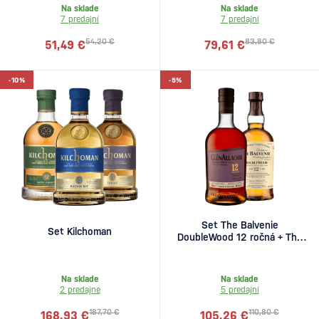
Na sklade
Na sklade
7 predajní
7 predajní
54,20 €
83,80 €
51,49 €
79,61 €
-10%
-5%
Set The Balvenie
Set Kilchoman
DoubleWood 12 ročná + The
GlenAllachie 12 ročná
Na sklade
Na sklade
2 predajne
5 predajní
187,70 €
110,80 €
168,93 €
105,26 €