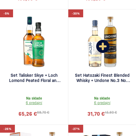
-5%
-30%
Set Talisker Skye + Loch
Set Hatozaki Finest Blended
Lomond Peated Floral and
Whisky + Undone No.3 Not
Smoky
Whiskey zadarmo
Na sklade
Na sklade
6 predajní
6 predajní
68,70 €
45,60 €
65,26 €
31,70 €
-26%
-27%