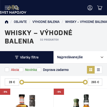
/
OBJAVTE
/
VÝHODNÉ BALENIA
/
WHISKY – VÝHODNÉ BALENIA
WHISKY – VÝHODNÉ
BALENIA
32 PRODUKTOV
Všetky filtre
Akcia
Novinka
Doprava zadarmo
-5%
-5%