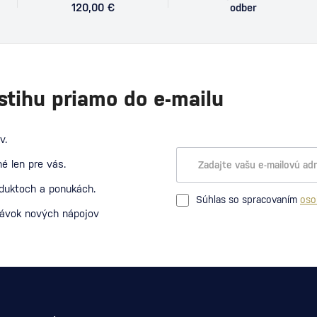
120,00 €
odber
stihu priamo do e-mailu
v.
é len pre vás.
oduktoch a ponukách.
Súhlas so spracovaním
oso
návok nových nápojov