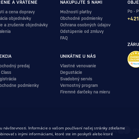
ENIE A VRÁTENIE
NAKUPUJTE S NAMI
OBJE
Po - 
ti a cena dopravy
Možnosti platby
ácia objednávky
Obchodné podmienky
+421
ie a zrušenie objednávky
Ochrana osobných údajov
alenia
Odstúpenie od zmluvy
FAQ
ZÁRU
EKCIA
UNIKÁTNE U NÁS
ochodný predaj
Vlastné venovanie
 Class
Degustácie
istrácia
Svadobný servis
bchodne podmienky
Vernostný program
Firemné darčeky na mieru
.
 návštevnosti. Informácie o vašom používaní našej stránky zdieľame
uvy
binovať s inými informáciami, ktoré ste im poskytli alebo ktoré