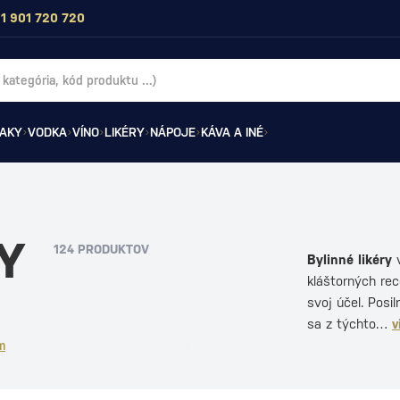
1 901 720 720
AKY
VODKA
VÍNO
LIKÉRY
NÁPOJE
KÁVA A INÉ
RY
124 PRODUKTOV
Bylinné likéry
v
kláštorných re
svoj účel. Posi
sa z týchto…
v
m