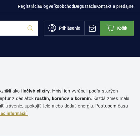
Registrácia
Blog
Veľkoobchod
Degustácie
Kontakt a predajne
Prihlásenie
Košík
znikli ako
liečivé elixíry
. Mnísi ich vyrábali podľa starých
ceptúr z desiatok
rastlín, koreňov a korenín
. Každá zmes mala
lniť trávenie, upokojiť telo alebo dodať energiu. Postupom času
iac informácií