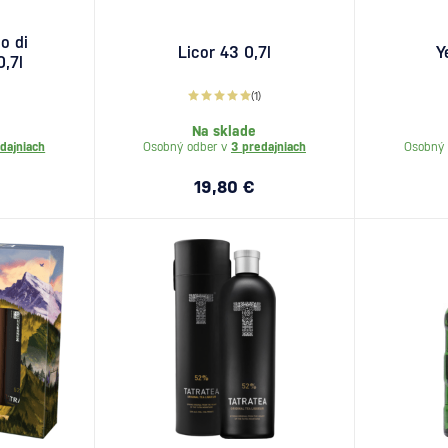
io di
Licor 43 0,7l
Y
,7l
(1)
Na sklade
dajniach
Osobný odber v
3 predajniach
Osobný 
19,80 €