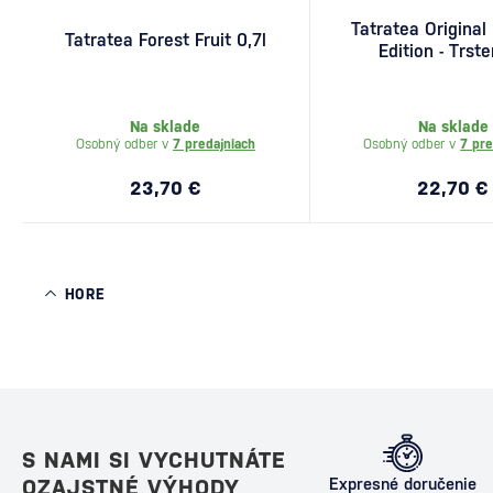
Tatratea Original 
Tatratea Forest Fruit 0,7l
Edition - Trst
keramika 0,
Na sklade
Na sklade
Osobný odber v
7 predajniach
Osobný odber v
7 pre
23,70 €
22,70 €
HORE
S NAMI SI VYCHUTNÁTE
OZAJSTNÉ VÝHODY
Expresné doručenie