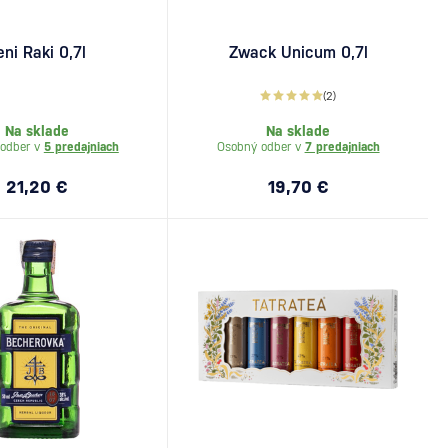
eni Raki 0,7l
Zwack Unicum 0,7l
(2)
Na sklade
Na sklade
odber v
5 predajniach
Osobný odber v
7 predajniach
21,20 €
19,70 €