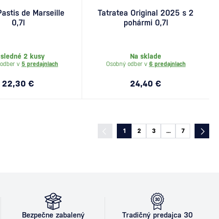
Pastis de Marseille
Tatratea Original 2025 s 2
0,7l
pohármi 0,7l
sledné 2 kusy
Na sklade
odber v
5 predajniach
Osobný odber v
6 predajniach
22,30 €
24,40 €
1
2
3
...
7
Bezpečne zabalený
Tradičný predajca 30