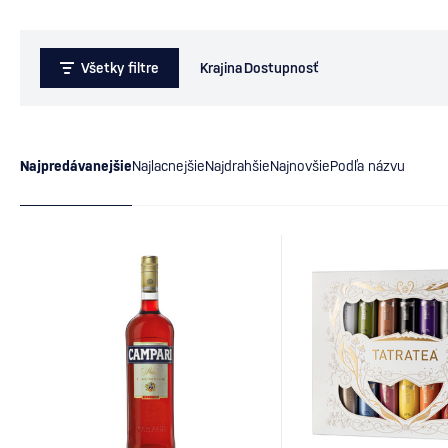
Všetky filtre
Krajina
Dostupnosť
Najpredávanejšie
Najlacnejšie
Najdrahšie
Najnovšie
Podľa názvu