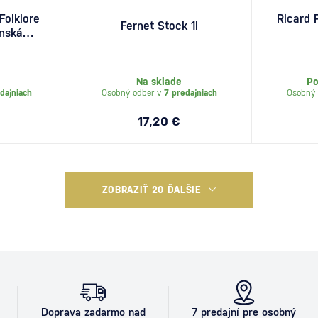
Folklore
Ricard 
Fernet Stock 1l
enská
7l
Na sklade
Po
dajniach
Osobný odber v
7 predajniach
Osobný 
17,20 €
ZOBRAZIŤ 20 ĎALŠIE
Doprava zadarmo nad
7 predajní pre osobný