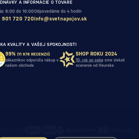
DNÁVKY A INFORMÁCIE O TOVARE
Pia: 8:00 do 16:00
Odpovedáme do 4 hodín
 901 720 720
info@svetnapojov.sk
KA KVALITY A VAŠEJ SPOKOJNOSTI
99%
SHOP ROKU 2024
(11 978 RECENZIÍ)
zákazníkov odporúča nákup v
10. rok po sebe
sme získali
našom obchode
ocenenie od Heureka