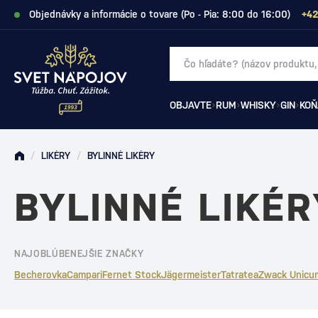
Objednávky a informácie o tovare (Po - Pia: 8:00 do 16:00)
+42
OBJAVTE
RUM
WHISKY
GIN
KOŇ
/
LIKÉRY
/
BYLINNÉ LIKÉRY
BYLINNÉ LIKÉ
NAJOBLÚBENEJŠIE ZNAČKY
Becherovka
Campari
Fernet Stock
Jägermeister
Tatratea
Zwack Unicu