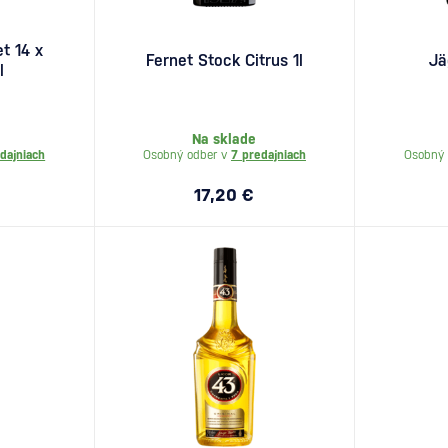
t 14 x
Fernet Stock Citrus 1l
Jä
l
Na sklade
dajniach
Osobný odber v
7 predajniach
Osobný 
17,20 €