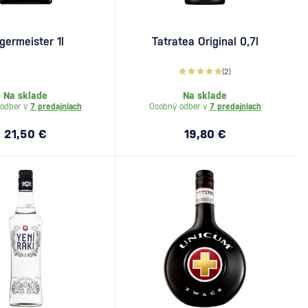
germeister 1l
Tatratea Original 0,7l
(2)
Na sklade
Na sklade
odber v
7 predajniach
Osobný odber v
7 predajniach
21,50 €
19,80 €