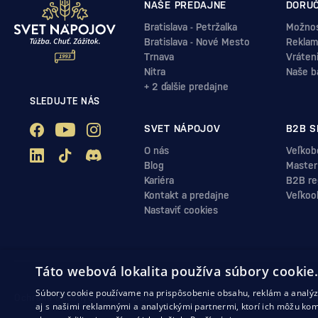
NAŠE PREDAJNE
DORUČ
Bratislava - Petržalka
Možnos
Bratislava - Nové Mesto
Reklam
Trnava
Vráten
Nitra
Naše b
+ 2 ďalšie predajne
SLEDUJTE NÁS
SVET NÁPOJOV
B2B S
O nás
Veľkob
Blog
Master
Kariéra
B2B reg
Kontakt a predajne
Veľkoo
Nastaviť cookies
Táto webová lokalita používa súbory cookie
Súbory cookie používame na prispôsobenie obsahu, reklám a analýzu
Ochrana osobných údajov
Obchodné podmienky
Odstúpenie od zml
aj s našimi reklamnými a analytickými partnermi, ktorí ich môžu kom