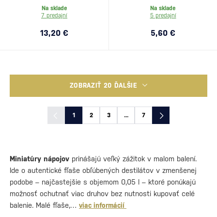
Na sklade
Na sklade
7 predajní
5 predajní
13,20 €
5,60 €
ZOBRAZIŤ 20 ĎALŠIE
1
2
3
...
7
Miniatúry nápojov
prinášajú veľký zážitok v malom balení.
Ide o autentické fľaše obľúbených destilátov v zmenšenej
podobe – najčastejšie s objemom 0,05 l – ktoré ponúkajú
možnosť ochutnať viac druhov bez nutnosti kupovať celé
balenie. Malé fľaše,…
viac informácií