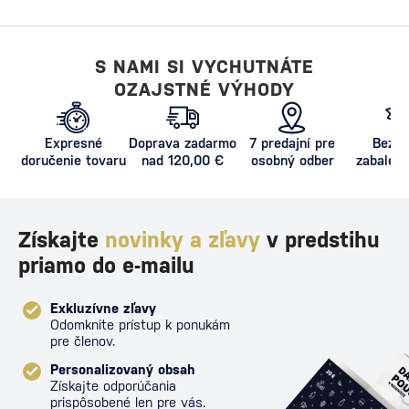
S NAMI SI VYCHUTNÁTE
OZAJSTNÉ VÝHODY
Expresné
Doprava zadarmo
7 predajní pre
Bezpe
doručenie tovaru
nad 120,00 €
osobný odber
zabalený
proti poš
Získajte
novinky a zľavy
v predstihu
priamo do e-mailu
Exkluzívne zľavy
Odomknite prístup k ponukám
pre členov.
Personalizovaný obsah
Získajte odporúčania
prispôsobené len pre vás.