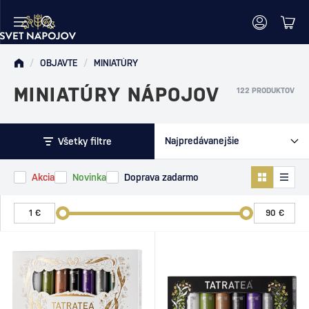
/
OBJAVTE
/
MINIATÚRY
MINIATÚRY NÁPOJOV
122 PRODUKTOV
Všetky filtre
Akcia
Novinka
Doprava zadarmo