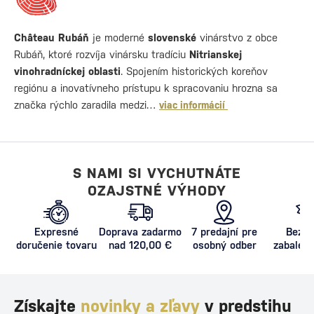
Château Rubáň
je moderné
slovenské
vinárstvo z obce
Rubáň, ktoré rozvíja vinársku tradíciu
Nitrianskej
vinohradníckej oblasti
. Spojením historických koreňov
regiónu a inovatívneho prístupu k spracovaniu hrozna sa
značka rýchlo zaradila medzi…
viac informácií
S NAMI SI VYCHUTNÁTE
OZAJSTNÉ VÝHODY
Expresné
Doprava zadarmo
7 predajní pre
Bezpe
doručenie tovaru
nad 120,00 €
osobný odber
zabalený
proti poš
Získajte
novinky a zľavy
v predstihu