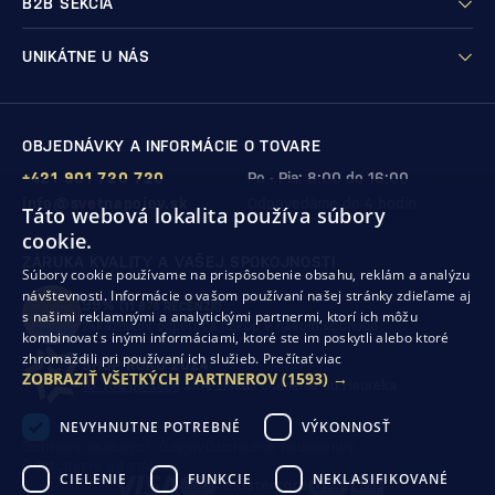
B2B SEKCIA
UNIKÁTNE U NÁS
OBJEDNÁVKY A INFORMÁCIE O TOVARE
+421 901 720 720
Po - Pia: 8:00 do 16:00
info@svetnapojov.sk
Odpovedáme do 4 hodín
Táto webová lokalita používa súbory
cookie.
ZÁRUKA KVALITY A VAŠEJ SPOKOJNOSTI
Súbory cookie používame na prispôsobenie obsahu, reklám a analýzu
návštevnosti. Informácie o vašom používaní našej stránky zdieľame aj
99%
(11 978 RECENZIÍ)
s našimi reklamnými a analytickými partnermi, ktorí ich môžu
zákazníkov odporúča nákup v našom obchode
kombinovať s inými informáciami, ktoré ste im poskytli alebo ktoré
zhromaždili pri používaní ich služieb.
Prečítať viac
SHOP ROKU 2024
ZOBRAZIŤ VŠETKÝCH PARTNEROV
(1593) →
10. rok po sebe
sme získali ocenenie od Heureka
NEVYHNUTNE POTREBNÉ
VÝKONNOSŤ
Ochrana osobných údajov
Obchodné podmienky
Odstúpenie od zmluvy
CIELENIE
FUNKCIE
NEKLASIFIKOVANÉ