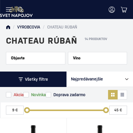
/
VÝROBCOVIA
/
CHATEAU RÚBAŇ
CHATEAU RÚBAŇ
14 PRODUKTOV
Objavte
Víno
Všetky filtre
Akcia
Novinka
Doprava zadarmo