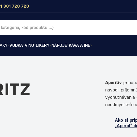
1 901 720 720
AKY
VODKA
VÍNO
LIKÉRY
NÁPOJE
KÁVA A INÉ
RITZ
Aperitív
je nápo
navodil príjem
vychutnávania c
neodmysliteľn
Ako si pri
„Aperol“ 