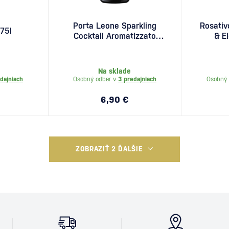
Porta Leone Sparkling
Rosativ
,75l
Cocktail Aromatizzato
& E
0,75l
Na sklade
dajniach
Osobný odber v
3 predajniach
Osobný 
6,90 €
ZOBRAZIŤ 2 ĎALŠIE