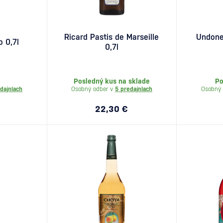
Ricard Pastis de Marseille
Undone
o 0,7l
0,7l
Posledný kus na sklade
Po
dajniach
Osobný odber v
5 predajniach
Osobný 
22,30 €