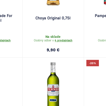
ade For
Pampe
Choya Original 0,75l
l
Na sklade
dajniach
Osobný odber v
4 predajniach
Osobn
9,90 €
-20%