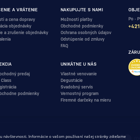
ENIE A VRÁTENIE
NAKUPUJTE S NAMI
OBJE
Po - 
ti a cena dopravy
Možnosti platby
ácia objednávky
Obchodné podmienky
+421
ie a zrušenie objednávky
Ochrana osobných údajov
alenia
Odstúpenie od zmluvy
FAQ
ZÁRU
EKCIA
UNIKÁTNE U NÁS
ochodný predaj
Vlastné venovanie
 Class
Degustácie
istrácia
Svadobný servis
bchodne podmienky
Vernostný program
Firemné darčeky na mieru
.
 návštevnosti. Informácie o vašom používaní našej stránky zdieľame
uvy