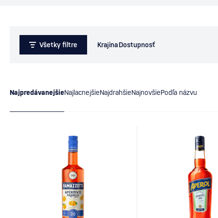
Všetky filtre
Krajina
Dostupnosť
Najpredávanejšie
Najlacnejšie
Najdrahšie
Najnovšie
Podľa názvu