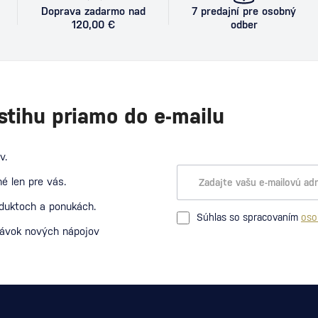
Doprava zadarmo nad
7 predajní pre osobný
120,00 €
odber
stihu priamo do e-mailu
v.
é len pre vás.
oduktoch a ponukách.
Súhlas so spracovaním
oso
návok nových nápojov