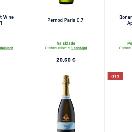
t Wine
Bonan
Pernod Paris 0,7l
7l
Ap
Na sklade
Po
dajniach
Osobný odber v
1 predajni
Osobný 
20,60 €
-23%