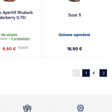
o Aperitif Rhubarb
Suze 1l
lderberry 0,75l
Na sklade
Dočasne vypredané
odber v
3 predajniach
11,50 €
8,90 €
18,90 €
1
2