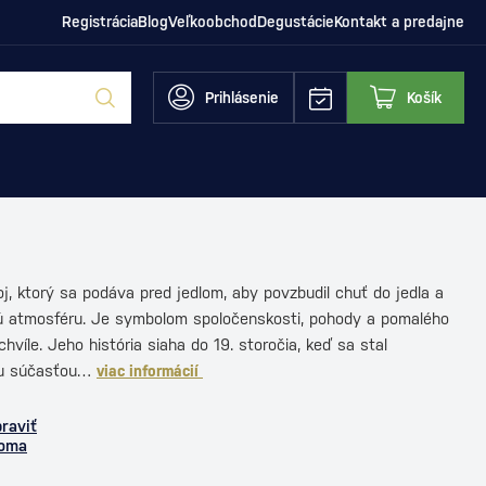
Registrácia
Blog
Veľkoobchod
Degustácie
Kontakt a predajne
Prihlásenie
Košík
j, ktorý sa podáva pred jedlom, aby povzbudil chuť do jedla a
nú atmosféru. Je symbolom spoločenskosti, pohody a pomalého
hvíle. Jeho história siaha do 19. storočia, keď sa stal
ou súčasťou…
viac informácií
praviť
doma