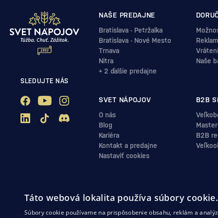
NAŠE PREDAJNE
DORUČ
Bratislava - Petržalka
Možnos
Bratislava - Nové Mesto
Reklam
Trnava
Vráten
Nitra
Naše b
+ 2 ďalšie predajne
SLEDUJTE NÁS
SVET NÁPOJOV
B2B S
O nás
Veľkob
Blog
Master
Kariéra
B2B reg
Kontakt a predajne
Veľkoo
Nastaviť cookies
Táto webová lokalita používa súbory cookie
Súbory cookie používame na prispôsobenie obsahu, reklám a analýzu
Ochrana osobných údajov
Obchodné podmienky
Odstúpenie od zml