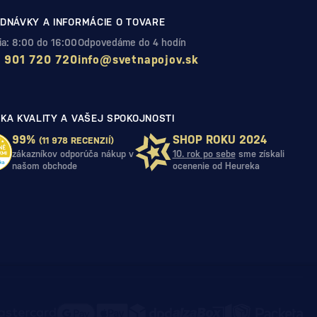
DNÁVKY A INFORMÁCIE O TOVARE
Pia: 8:00 do 16:00
Odpovedáme do 4 hodín
 901 720 720
info@svetnapojov.sk
KA KVALITY A VAŠEJ SPOKOJNOSTI
99%
SHOP ROKU 2024
(11 978 RECENZIÍ)
zákazníkov odporúča nákup v
10. rok po sebe
sme získali
našom obchode
ocenenie od Heureka