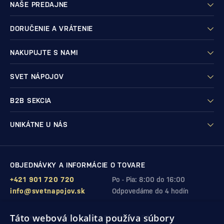
NAŠE PREDAJNE
DORUČENIE A VRÁTENIE
NAKUPUJTE S NAMI
SVET NÁPOJOV
B2B SEKCIA
UNIKÁTNE U NÁS
OBJEDNÁVKY A INFORMÁCIE O TOVARE
+421 901 720 720
Po - Pia: 8:00 do 16:00
info@svetnapojov.sk
Odpovedáme do 4 hodín
Táto webová lokalita používa súbory
ZÁRUKA KVALITY A VAŠEJ SPOKOJNOSTI