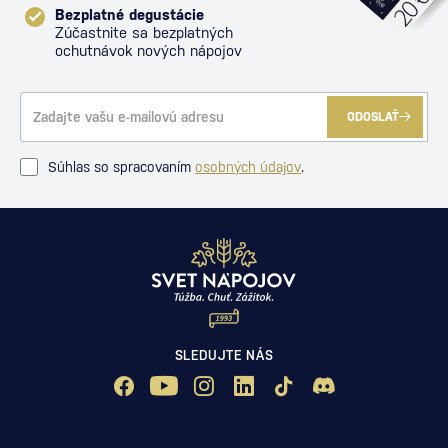
Bezplatné degustácie
Zúčastnite sa bezplatných
ochutnávok nových nápojov
ODOSLAŤ
Súhlas so spracovaním
osobných údajov
.
SLEDUJTE NÁS