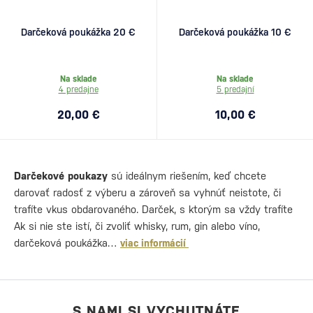
Darčeková poukážka 20 €
Darčeková poukážka 10 €
Na sklade
Na sklade
4 predajne
5 predajní
20,00 €
10,00 €
Darčekové poukazy
sú ideálnym riešením, keď chcete
darovať radosť z výberu a zároveň sa vyhnúť neistote, či
trafíte vkus obdarovaného. Darček, s ktorým sa vždy trafíte
Ak si nie ste istí, či zvoliť whisky, rum, gin alebo víno,
darčeková poukážka…
viac informácií
S NAMI SI VYCHUTNÁTE