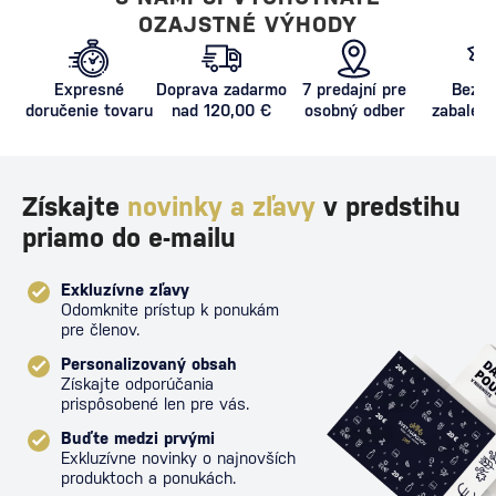
OZAJSTNÉ VÝHODY
Expresné
Doprava zadarmo
7 predajní pre
Bezpe
doručenie tovaru
nad 120,00 €
osobný odber
zabalený
proti poš
Získajte
novinky a zľavy
v predstihu
priamo do e-mailu
Exkluzívne zľavy
Odomknite prístup k ponukám
pre členov.
Personalizovaný obsah
Získajte odporúčania
prispôsobené len pre vás.
Buďte medzi prvými
Exkluzívne novinky o najnovších
produktoch a ponukách.