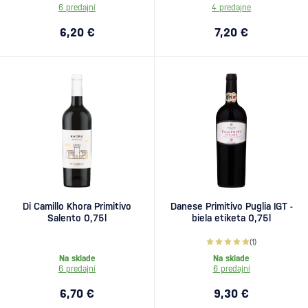
6 predajní
4 predajne
6,20 €
7,20 €
Di Camillo Khora Primitivo
Danese Primitivo Puglia IGT -
Salento 0,75l
biela etiketa 0,75l
(1)
Na sklade
Na sklade
6 predajní
6 predajní
6,70 €
9,30 €