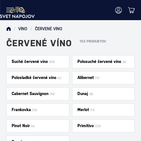
/
VÍNO
/
ČERVENÉ VÍNO
ČERVENÉ VÍNO
152 PRODUKTOV
Suché červené víno
Polosuché červené víno
(93)
(6)
Polosladké červené víno
Alibernet
(4)
(11)
Cabernet Sauvignon
Dunaj
(10)
(8)
Frankovka
Merlot
(13)
(11)
Pinot Noir
Primitivo
(4)
(23)