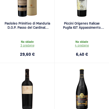
Paololeo Primitivo di Manduria
Piccini Origenes Italicae
D.O.P. Passo del Cardinale
Puglia IGT Appassimento
magnum 1,5l
0,75l
Na sklade
Na sklade
3 predajne
4 predajne
29,60 €
6,40 €