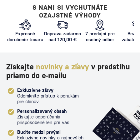
S NAMI SI VYCHUTNÁTE
OZAJSTNÉ VÝHODY
Expresné
Doprava zadarmo
7 predajní pre
Bezpe
doručenie tovaru
nad 120,00 €
osobný odber
zabalený
proti poš
Získajte
novinky a zľavy
v predstihu
priamo do e-mailu
Exkluzívne zľavy
Odomknite prístup k ponukám
pre členov.
Personalizovaný obsah
Získajte odporúčania
prispôsobené len pre vás.
Buďte medzi prvými
Exkluzívne novinky o najnovších