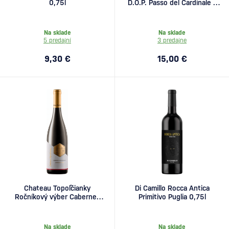
0,75l
D.O.P. Passo del Cardinale v
tube 0,75l
Na sklade
Na sklade
5 predajní
3 predajne
9,30 €
15,00 €
Chateau Topoľčianky
Di Camillo Rocca Antica
Ročníkový výber Cabernet
Primitivo Puglia 0,75l
Sauvignon 0,75l
Na sklade
Na sklade