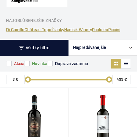
Sangiovese
(16)
NAJOBLÚBENEJŠIE ZNAČKY
Di Camillo
Château Topoľčianky
Hamsik Winery
Paololeo
Piccini
Všetky filtre
Akcia
Novinka
Doprava zadarmo