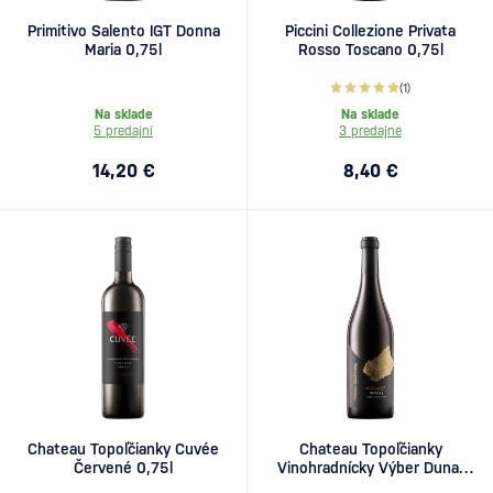
Primitivo Salento IGT Donna
Piccini Collezione Privata
Maria 0,75l
Rosso Toscano 0,75l
(1)
Na sklade
Na sklade
5 predajní
3 predajne
14,20 €
8,40 €
Chateau Topoľčianky Cuvée
Chateau Topoľčianky
Červené 0,75l
Vinohradnícky Výber Dunaj
0,75l