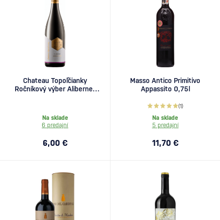
Chateau Topoľčianky
Masso Antico Primitivo
Ročníkový výber Alibernet
Appassito 0,75l
0,75l
(1)
Na sklade
Na sklade
6 predajní
5 predajní
6,00 €
11,70 €