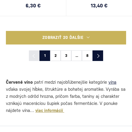
6,30 €
13,40 €
ZOBRAZIŤ 20 ĎALŠIE
1
2
3
...
8
Červené víno
patrí medzi najobľúbenejšie kategórie
vína
vďaka svojej hĺbke, štruktúre a bohatej aromatike. Vyrába sa
z modrých odrôd hrozna, pričom farba, taníny aj charakter
vznikajú maceráciou šupiek počas fermentácie. V ponuke
nájdete vína…
viac informácií