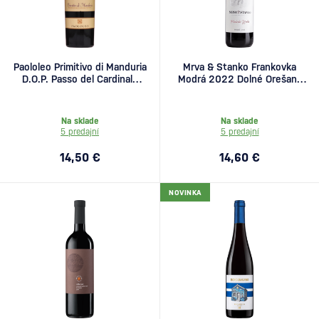
Paololeo Primitivo di Manduria
Mrva & Stanko Frankovka
D.O.P. Passo del Cardinale
Modrá 2022 Dolné Orešany
0,75l
0,75l
Na sklade
Na sklade
5 predajní
5 predajní
14,50 €
14,60 €
NOVINKA