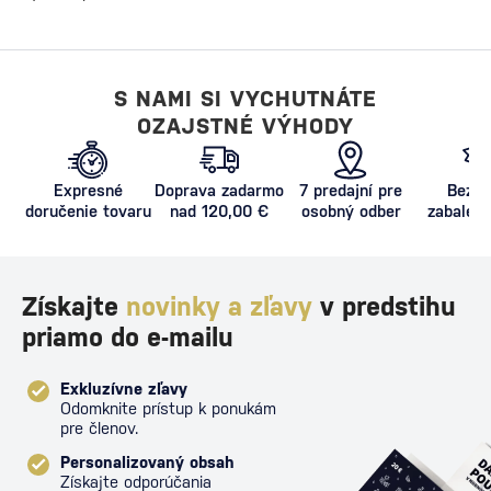
S NAMI SI VYCHUTNÁTE
OZAJSTNÉ VÝHODY
Expresné
Doprava zadarmo
7 predajní pre
Bezpe
doručenie tovaru
nad 120,00 €
osobný odber
zabalený
proti poš
Získajte
novinky a zľavy
v predstihu
priamo do e-mailu
Exkluzívne zľavy
Odomknite prístup k ponukám
pre členov.
Personalizovaný obsah
Získajte odporúčania