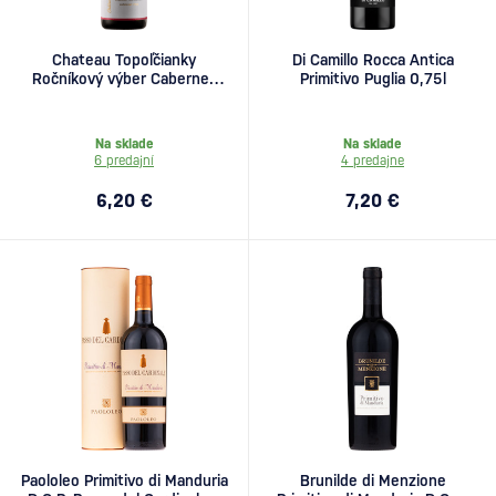
Chateau Topoľčianky
Di Camillo Rocca Antica
Ročníkový výber Cabernet
Primitivo Puglia 0,75l
Sauvignon 0,75l
Na sklade
Na sklade
6 predajní
4 predajne
6,20 €
7,20 €
Paololeo Primitivo di Manduria
Brunilde di Menzione