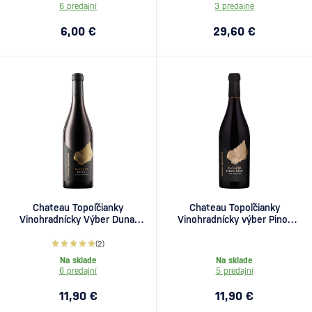
6 predajní
3 predajne
6,00 €
29,60 €
Chateau Topoľčianky
Chateau Topoľčianky
Vinohradnícky Výber Dunaj
Vinohradnícky výber Pinot
0,75l
Noir 0,75l
(2)
Na sklade
Na sklade
6 predajní
5 predajní
11,90 €
11,90 €