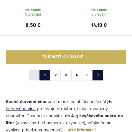
Na sklade
Na sklade
5 predajní
6 predajní
8,50 €
14,10 €
ZOBRAZIŤ 20 ĎALŠIE
1
2
3
4
5
Suché červené víno
patrí medzi najobľúbenejšie štýly
červeného vína
pre svoju štruktúru, hĺbku a výrazný
charakter. Obsahuje spravidla
do 4 g zvyškového cukru na
liter
(v závislosti od pomeru ku kyseline), vďaka čomu
vynikne prirodzená ovocnosť,…
viac informácií