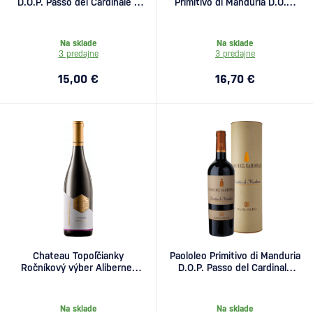
D.O.P. Passo del Cardinale v
Primitivo di Manduria D.O.C.
tube 0,75l
0,75l
Na sklade
Na sklade
3 predajne
3 predajne
15,00 €
16,70 €
Chateau Topoľčianky
Paololeo Primitivo di Manduria
Ročníkový výber Alibernet
D.O.P. Passo del Cardinale
0,75l
magnum 1,5l
Na sklade
Na sklade