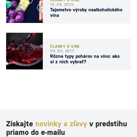
ČLÁNKY O VÍNE
12. 08. 2024
Tajomstvo výroby nealkoholického
vína
ČLÁNKY O VÍNE
09. 05. 2017
Rôzne typy pohárov na víno: ako
si z nich vybrať?
Získajte
novinky a zľavy
v predstihu
priamo do e-mailu