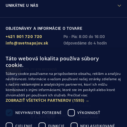
UNIKÁTNE U NÁS
OBJEDNÁVKY A INFORMÁCIE O TOVARE
+421 901 720 720
Po - Pia: 8:00 do 16:00
info@svetnapojov.sk
Odpovedáme do 4 hodín
Táto webová lokalita používa súbory
ZÁRUKA KVALITY A VAŠEJ SPOKOJNOSTI
cookie.
99%
(11 978 RECENZIÍ)
Súbory cookie používame na prispôsobenie obsahu, reklám a analýzu
zákazníkov odporúča nákup v našom obchode
návštevnosti. Informácie o vašom používaní našej stránky zdieľame aj
s našimi reklamnými a analytickými partnermi, ktorí ich môžu
SHOP ROKU 2024
kombinovať s inými informáciami, ktoré ste im poskytli alebo ktoré
10. rok po sebe
sme získali ocenenie od Heureka
zhromaždili pri používaní ich služieb.
Prečítať viac
ZOBRAZIŤ VŠETKÝCH PARTNEROV
(1593) →
Ochrana osobných údajov
Obchodné podmienky
Odstúpenie od zmluvy
NEVYHNUTNE POTREBNÉ
VÝKONNOSŤ
CIELENIE
FUNKCIE
NEKLASIFIKOVANÉ