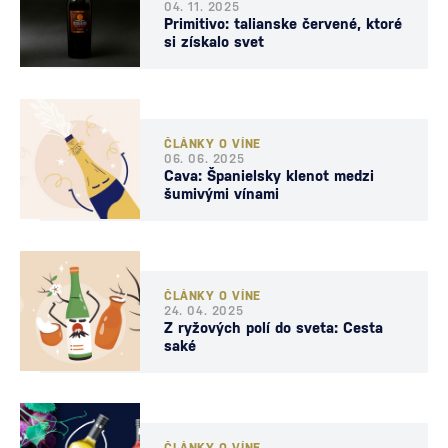
04. 11. 2025
Primitivo: talianske červené, ktoré
si získalo svet
ČLÁNKY O VÍNE
06. 06. 2025
Cava: Španielsky klenot medzi
šumivými vínami
ČLÁNKY O VÍNE
24. 04. 2025
Z ryžových polí do sveta: Cesta
saké