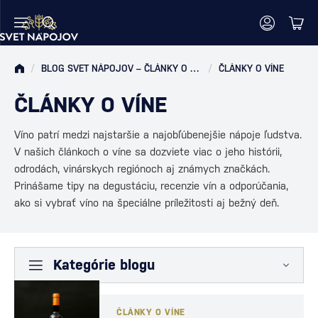
/
BLOG SVET NÁPOJOV – ČLÁNKY O RUME, WHISKY, VÍNE A MIEŠANÝCH DRINKOCH
/
ČLÁNKY O VÍNE
ČLÁNKY O VÍNE
Víno patrí medzi najstaršie a najobľúbenejšie nápoje ľudstva.
V našich článkoch o víne sa dozviete viac o jeho histórii,
odrodách, vinárskych regiónoch aj známych značkách.
Prinášame tipy na degustáciu, recenzie vín a odporúčania,
ako si vybrať víno na špeciálne príležitosti aj bežný deň.
Kategórie blogu
ČLÁNKY O VÍNE