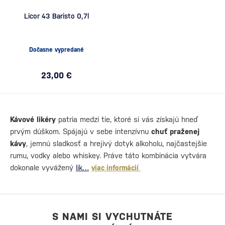
Licor 43 Baristo 0,7l
Dočasne vypredané
23,00 €
Kávové likéry
patria medzi tie, ktoré si vás získajú hneď
prvým dúškom. Spájajú v sebe intenzívnu
chuť praženej
kávy
, jemnú sladkosť a hrejivý dotyk alkoholu, najčastejšie
rumu, vodky alebo whiskey. Práve táto kombinácia vytvára
dokonale vyvážený
lik…
viac informácií
S NAMI SI VYCHUTNÁTE