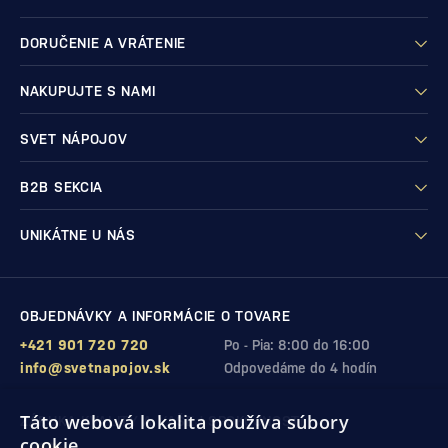
DORUČENIE A VRÁTENIE
NAKUPUJTE S NAMI
SVET NÁPOJOV
B2B SEKCIA
UNIKÁTNE U NÁS
OBJEDNÁVKY A INFORMÁCIE O TOVARE
+421 901 720 720
Po - Pia: 8:00 do 16:00
info@svetnapojov.sk
Odpovedáme do 4 hodín
Táto webová lokalita používa súbory
ZÁRUKA KVALITY A VAŠEJ SPOKOJNOSTI
cookie.