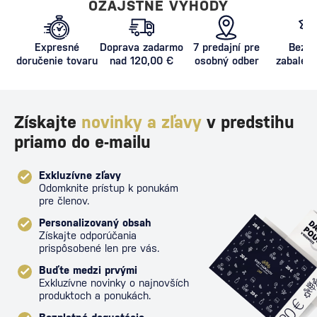
OZAJSTNÉ VÝHODY
Expresné
Doprava zadarmo
7 predajní pre
Bezpe
doručenie tovaru
nad 120,00 €
osobný odber
zabalený
proti poš
Získajte
novinky a zľavy
v predstihu
priamo do e-mailu
Exkluzívne zľavy
Odomknite prístup k ponukám
pre členov.
Personalizovaný obsah
Získajte odporúčania
prispôsobené len pre vás.
Buďte medzi prvými
Exkluzívne novinky o najnovších
produktoch a ponukách.