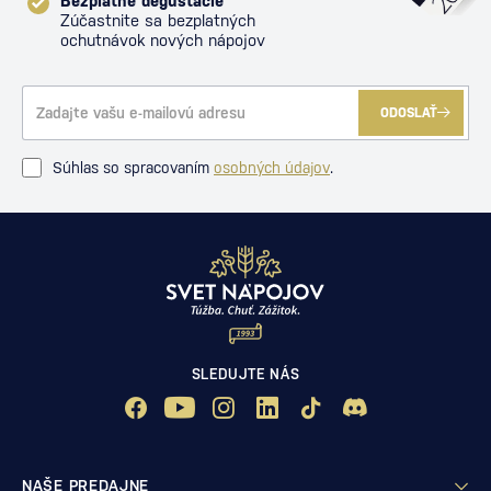
Bezplatné degustácie
Zúčastnite sa bezplatných
ochutnávok nových nápojov
ODOSLAŤ
Súhlas so spracovaním
osobných údajov
.
SLEDUJTE NÁS
NAŠE PREDAJNE