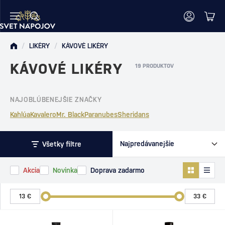
/
LIKÉRY
/
KÁVOVÉ LIKÉRY
KÁVOVÉ LIKÉRY
19 PRODUKTOV
NAJOBLÚBENEJŠIE ZNAČKY
Kahlúa
Kavalero
Mr. Black
Paranubes
Sheridans
Všetky filtre
Akcia
Novinka
Doprava zadarmo