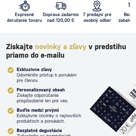
Expresné
Doprava zadarmo
7 predajní pre
Bezpe
doručenie tovaru
nad 120,00 €
osobný odber
zabalený
proti poš
Získajte
novinky a zľavy
v predstihu
priamo do e-mailu
Exkluzívne zľavy
Odomknite prístup k ponukám
pre členov.
Personalizovaný obsah
Získajte odporúčania
prispôsobené len pre vás.
Buďte medzi prvými
Exkluzívne novinky o najnovších
produktoch a ponukách.
Bezplatné degustácie
Zúčastnite sa bezplatných