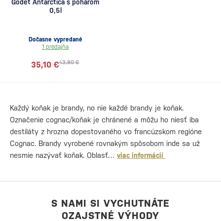
Godet Antarctica s pohárom
0,5l
Dočasne vypredané
1 predajňa
43,90 €
35,10 €
Každý koňak je brandy, no nie každé brandy je koňak.
Označenie cognac/koňak je chránené a môžu ho niesť iba
destiláty z hrozna dopestovaného vo francúzskom regióne
Cognac. Brandy vyrobené rovnakým spôsobom inde sa už
nesmie nazývať koňak. Oblasť…
viac informácií
S NAMI SI VYCHUTNÁTE
OZAJSTNÉ VÝHODY