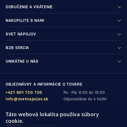
DORUČENIE A VRÁTENIE
NAKUPUJTE S NAMI
SVET NÁPOJOV
B2B SEKCIA
UNIKÁTNE U NÁS
OBJEDNÁVKY A INFORMÁCIE O TOVARE
+421 901 720 720
Po - Pia: 8:00 do 16:00
info@svetnapojov.sk
Odpovedáme do 4 hodín
Táto webová lokalita používa súbory
ZÁRUKA KVALITY A VAŠEJ SPOKOJNOSTI
cookie.
99%
(11 978 RECENZIÍ)