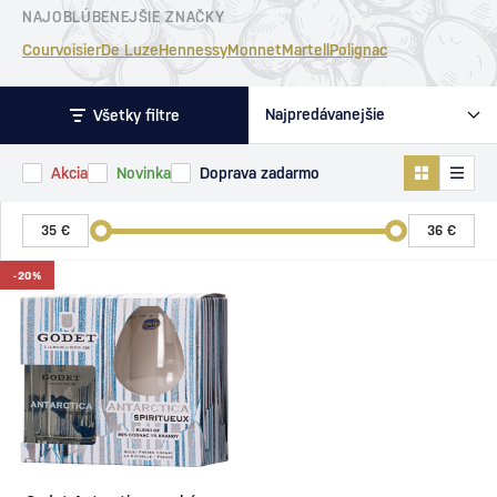
NAJOBLÚBENEJŠIE ZNAČKY
Courvoisier
De Luze
Hennessy
Monnet
Martell
Polignac
Všetky filtre
Akcia
Novinka
Doprava zadarmo
-20%