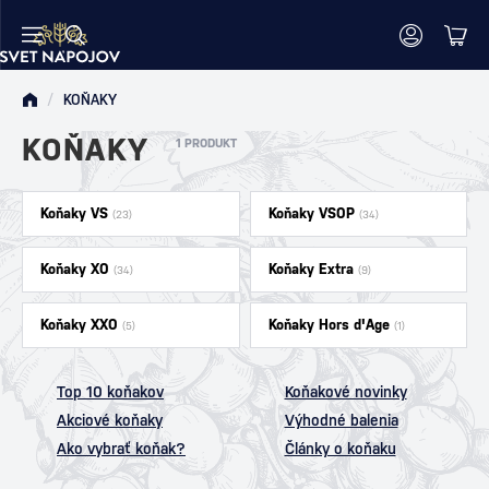
/
KOŇAKY
KOŇAKY
1 PRODUKT
Koňaky VS
Koňaky VSOP
(23)
(34)
Koňaky XO
Koňaky Extra
(34)
(9)
Koňaky XXO
Koňaky Hors d'Age
(5)
(1)
Top 10 koňakov
Koňakové novinky
Akciové koňaky
Výhodné balenia
Ako vybrať koňak?
Články o koňaku