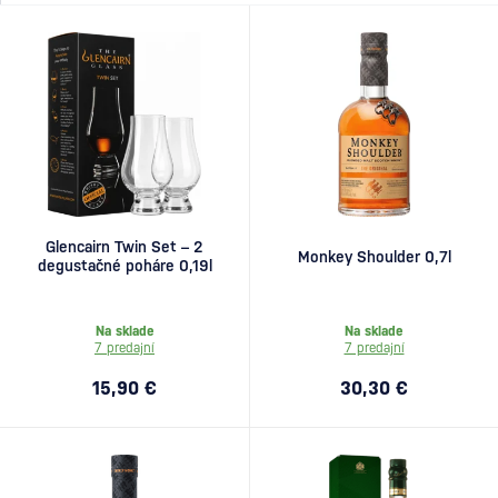
Glencairn Twin Set – 2
Monkey Shoulder 0,7l
degustačné poháre 0,19l
Na sklade
Na sklade
7 predajní
7 predajní
15,90 €
30,30 €