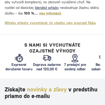
aby vytvorili komplexnú, no zároveň vyváženú chuť. Na
rozdiel od klasickej
blended whisky
neobsahuje žiadnu obilnú
zložku – iba
100 %…
viac informácií
Whisky etikety vysvetlené: čo všetko vám prezradí fľaša
S NAMI SI VYCHUTNÁTE
OZAJSTNÉ VÝHODY
Expresné
Doprava zadarmo
7 predajní pre
Bezpe
doručenie tovaru
nad 120,00 €
osobný odber
zabalený
proti poš
Získajte
novinky a zľavy
v predstihu
priamo do e-mailu