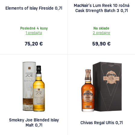
MacNair’s Lum Reek 10 ročná
Elements of Islay Fireside 0,7l
Cask Strength Batch 3 0,7l
Posledné 4 kusy
Na sklade
1 predajňa
2 predajne
75,20 €
59,90 €
Smokey Joe Blended Islay
Chivas Regal Ultis 0,7l
Malt 0,7l