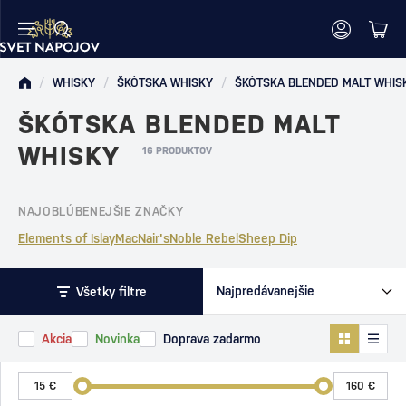
/
WHISKY
/
ŠKÓTSKA WHISKY
/
ŠKÓTSKA BLENDED MALT WHIS
ŠKÓTSKA BLENDED MALT
WHISKY
16 PRODUKTOV
NAJOBLÚBENEJŠIE ZNAČKY
Elements of Islay
MacNair's
Noble Rebel
Sheep Dip
Všetky filtre
Akcia
Novinka
Doprava zadarmo