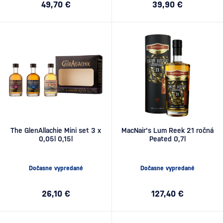
49,70 €
39,90 €
The GlenAllachie Mini set 3 x
MacNair's Lum Reek 21 ročná
0,05l 0,15l
Peated 0,7l
Dočasne vypredané
Dočasne vypredané
26,10 €
127,40 €