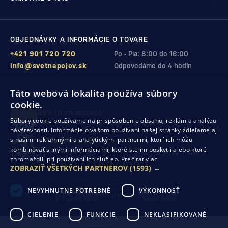
OBJEDNÁVKY A INFORMÁCIE O TOVARE
+421 901 720 720
Po - Pia: 8:00 do 16:00
info@svetnapojov.sk
Odpovedáme do 4 hodín
Táto webová lokalita používa súbory
ZÁRUKA KVALITY A VAŠEJ SPOKOJNOSTI
cookie.
99%
(11 978 RECENZIÍ)
Súbory cookie používame na prispôsobenie obsahu, reklám a analýzu
zákazníkov odporúča nákup v našom obchode
návštevnosti. Informácie o vašom používaní našej stránky zdieľame aj
s našimi reklamnými a analytickými partnermi, ktorí ich môžu
SHOP ROKU 2024
kombinovať s inými informáciami, ktoré ste im poskytli alebo ktoré
10. rok po sebe
sme získali ocenenie od Heureka
zhromaždili pri používaní ich služieb.
Prečítať viac
ZOBRAZIŤ VŠETKÝCH PARTNEROV
(1593) →
Ochrana osobných údajov
Obchodné podmienky
Odstúpenie od zmluvy
NEVYHNUTNE POTREBNÉ
VÝKONNOSŤ
CIELENIE
FUNKCIE
NEKLASIFIKOVANÉ