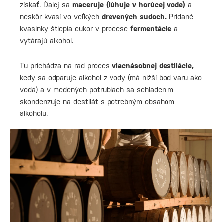
získať. Ďalej sa
maceruje (lúhuje v horúcej vode)
a
neskôr kvasí vo veľkých
drevených sudoch.
Pridané
kvasinky štiepia cukor v procese
fermentácie
a
vytárajú alkohol.
Tu prichádza na rad proces
viacnásobnej destilácie,
kedy sa odparuje alkohol z vody (má nižší bod varu ako
voda) a v medených potrubiach sa schladením
skondenzuje na destilát s potrebným obsahom
alkoholu.