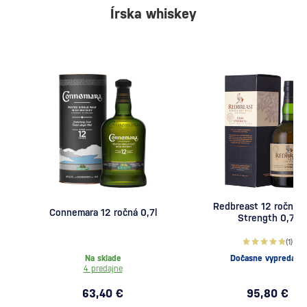
Írska whiskey
Redbreast 12 ročná 
Connemara 12 ročná 0,7l
Strength 0,7l
(1)
Na sklade
Dočasne vypredané
4 predajne
63,40 €
95,80 €