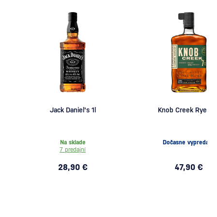
Jack Daniel's 1l
Knob Creek Rye 0,7
Na sklade
Dočasne vypredané
7 predajní
28,90 €
47,90 €