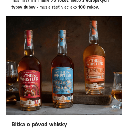
musí rásť minimálne
70 rokov,
alebo
z európskych
typov dubov
- musia rásť viac ako
100 rokov.
Bitka o pôvod whisky