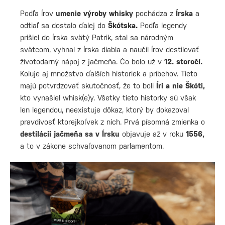
Podľa Írov
umenie výroby whisky
pochádza z
Írska
a
odtiaľ sa dostalo ďalej do
Škótska.
Podľa legendy
prišiel do Írska svätý Patrik, stal sa národným
svätcom, vyhnal z Írska diabla a naučil Írov destilovať
životodarný nápoj z jačmeňa. Čo bolo už v
12. storočí.
Koluje aj množstvo ďalších historiek a príbehov. Tieto
majú potvrdzovať skutočnosť, že to boli
Íri a nie Škóti,
kto vynašiel whisk(e)y. Všetky tieto historky sú však
len legendou, neexistuje dôkaz, ktorý by dokazoval
pravdivosť ktorejkoľvek z nich. Prvá písomná zmienka o
destilácii jačmeňa sa v Írsku
objavuje až v roku
1556,
a to v zákone schvaľovanom parlamentom.