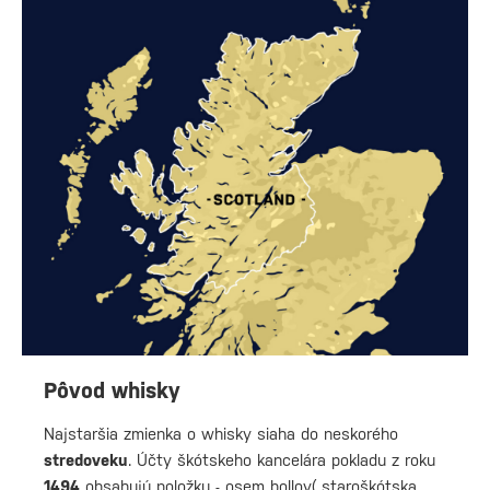
Pôvod whisky
Najstaršia zmienka o whisky siaha do neskorého
stredoveku
. Účty škótskeho kancelára pokladu z roku
1494
obsahujú položku - osem bollov( staroškótska