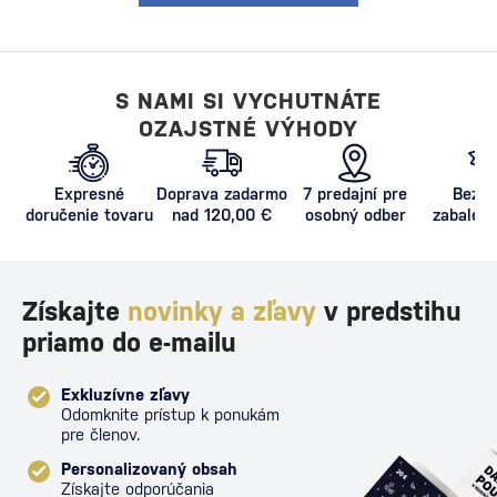
S NAMI SI VYCHUTNÁTE
OZAJSTNÉ VÝHODY
Expresné
Doprava zadarmo
7 predajní pre
Bezpe
doručenie tovaru
nad 120,00 €
osobný odber
zabalený
proti poš
Získajte
novinky a zľavy
v predstihu
priamo do e-mailu
Exkluzívne zľavy
Odomknite prístup k ponukám
pre členov.
Personalizovaný obsah
Získajte odporúčania