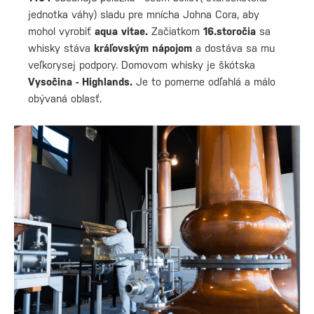
jednotka váhy) sladu pre mnícha Johna Cora, aby
mohol vyrobiť
aqua vitae.
Začiatkom
16.storočia
sa
whisky stáva
kráľovským nápojom
a dostáva sa mu
veľkorysej podpory. Domovom whisky je škótska
Vysočina - Highlands.
Je to pomerne odľahlá a málo
obývaná oblasť.