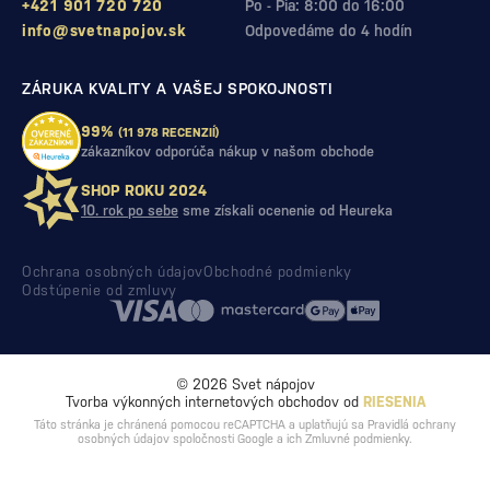
+421 901 720 720
Po - Pia: 8:00 do 16:00
info@svetnapojov.sk
Odpovedáme do 4 hodín
ZÁRUKA KVALITY A VAŠEJ SPOKOJNOSTI
99%
(11 978 RECENZIÍ)
zákazníkov odporúča nákup v našom obchode
SHOP ROKU 2024
10. rok po sebe
sme získali ocenenie od Heureka
Ochrana osobných údajov
Obchodné podmienky
Odstúpenie od zmluvy
© 2026 Svet nápojov
Tvorba výkonných internetových obchodov od
RIESENIA
Táto stránka je chránená pomocou reCAPTCHA a uplatňujú sa
Pravidlá ochrany
osobných údajov
spoločnosti Google a ich
Zmluvné podmienky
.