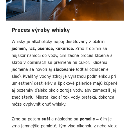
Proces výroby whisky
Whisky je alkoholický nápoj destilovaný z obilnín -
jačmeň, raž, pšenica, kukurica.
Zrno z obilnín sa
najskôr namočí do vody, čím začne proces klíčenia a
škrob v obilninách sa premieňa na cukor. Klíčeniu
jačmeňa sa hovorí aj
sladovanie
(odtiaľ označenie
slad). Kvalitný vodný zdroj je výraznou podmienkou pri
umiestnení destilérky a špičkové pálenice majú kúpené
aj pozemky ďaleko okolo zdroja vody, aby zamedzili jej
znečisteniu. Miesta, kadiaľ tok vody preteká, dokonca
môže ovplyvniť chuť whisky.
Zrno sa potom
suší
a následne sa
pomelie
– čím je
zrno jemnejšie pomleté, tým viac alkoholu z neho viete