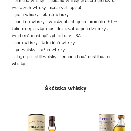
- blended whisky - miešaná whisky (viacero druhov už
vyzretých whisky miešaných spolu)
- grain whisky - obilná whisky
- bourbon whisky - whisky obsahujúca minimálne 51 %
kukuričnej zložky, musí dozrievať aspoň dva roky a
vyrobená musí byť výhradne v USA
- corn whisky - kukuričná whisky
- rye whisky - ražná whisky
- single pot still whisky - jednodruhová destilovaná
whisky
Škótska whisky