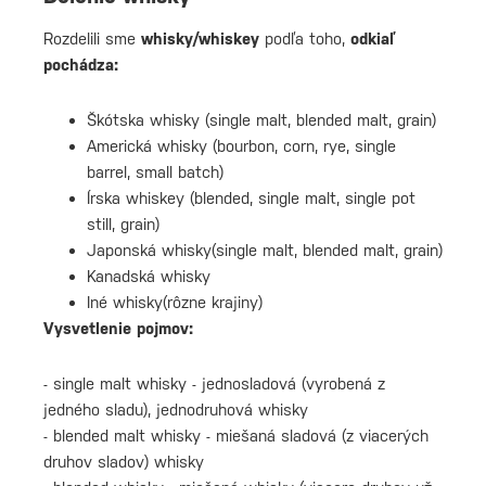
Rozdelili sme
whisky/whiskey
podľa toho,
odkiaľ
pochádza:
Škótska whisky (single malt, blended malt, grain)
Americká whisky (bourbon, corn, rye, single
barrel, small batch)
Írska whiskey (blended, single malt, single pot
still, grain)
Japonská whisky(single malt, blended malt, grain)
Kanadská whisky
Iné whisky(rôzne krajiny)
Vysvetlenie pojmov:
- single malt whisky - jednosladová (vyrobená z
jedného sladu), jednodruhová whisky
- blended malt whisky - miešaná sladová (z viacerých
druhov sladov) whisky