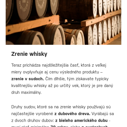
Zrenie whisky
Teraz prichádza najdôležitejšia časť, ktorá z veľkej
miery ovplyvňuje aj cenu výsledného produktu –
zrenie v sudoch.
Čím dlhšie, tým získavate typicky
kvalitnejšiu whisky až po určitý vek, ktorý je pre daný
druh maximálny.
Druhy sudov, ktoré sa na zrenie whisky používajú sú
najčastejšie vyrobené
z
dubového dreva.
Vyrábajú sa
z dvoch druhov dubov:
z bieleho amerického dubu
-