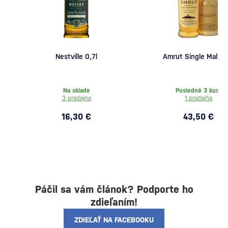
Nestville 0,7l
Amrut Single Malt 0,
Na sklade
Posledné 3 kusy
3 predajne
1 predajňa
16,30 €
43,50 €
Páčil sa vám článok? Podporte ho
zdieľaním!
ZDIEĽAŤ NA FACEBOOKU