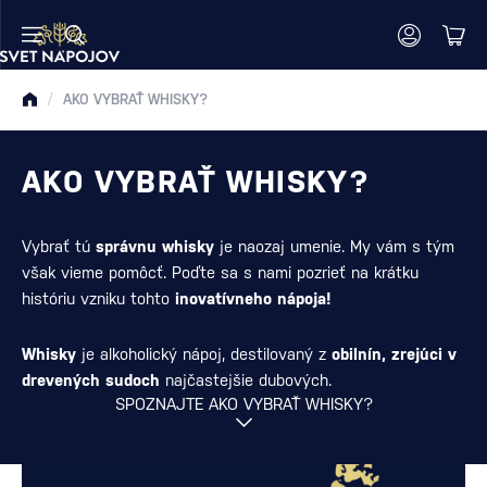
/
AKO VYBRAŤ WHISKY?
AKO VYBRAŤ WHISKY?
Vybrať tú
správnu whisky
je naozaj umenie. My vám s tým
však vieme pomôcť. Poďte sa s nami pozrieť na krátku
históriu vzniku tohto
inovatívneho nápoja!
Whisky
je alkoholický nápoj, destilovaný z
obilnín, zrejúci v
drevených sudoch
najčastejšie dubových.
SPOZNAJTE AKO VYBRAŤ WHISKY?