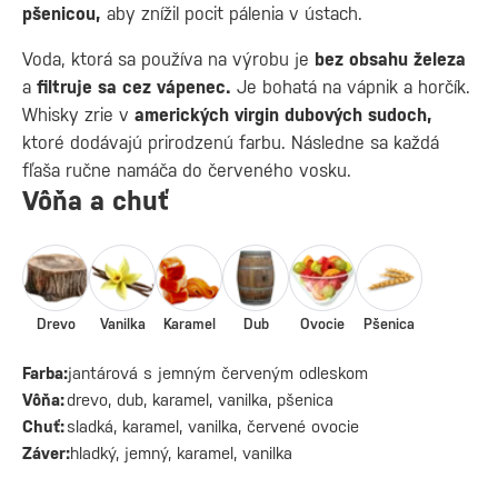
pšenicou,
aby znížil pocit pálenia v ústach.
Voda, ktorá sa používa na výrobu je
bez obsahu železa
a
filtruje sa cez vápenec.
Je bohatá na vápnik a horčík.
Whisky zrie v
amerických
virgin dubových sudoch,
ktoré dodávajú prirodzenú farbu. Následne sa každá
fľaša ručne namáča do červeného vosku.
Vôňa a chuť
Drevo
Vanilka
Karamel
Dub
Ovocie
Pšenica
Farba:
jantárová s jemným červeným odleskom
Vôňa:
drevo, dub, karamel, vanilka, pšenica
Chuť:
sladká, karamel, vanilka, červené ovocie
Záver:
hladký, jemný, karamel, vanilka