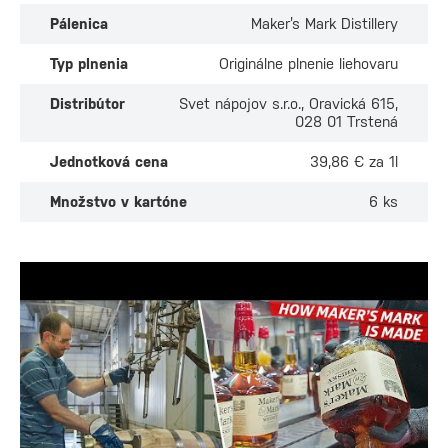
Pálenica
Maker’s Mark Distillery
Typ plnenia
Originálne plnenie liehovaru
Distribútor
Svet nápojov s.r.o., Oravická 615,
028 01 Trstená
Jednotková cena
39,86 € za 1l
Množstvo v kartóne
6 ks