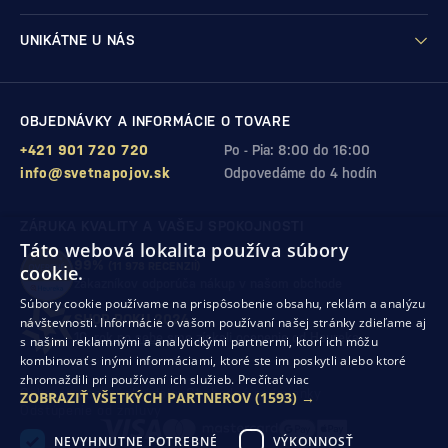
UNIKÁTNE U NÁS
OBJEDNÁVKY A INFORMÁCIE O TOVARE
+421 901 720 720
Po - Pia: 8:00 do 16:00
info@svetnapojov.sk
Odpovedáme do 4 hodín
ZÁRUKA KVALITY A VAŠEJ SPOKOJNOSTI
Táto webová lokalita používa súbory
99%
(11 978 RECENZIÍ)
cookie.
zákazníkov odporúča nákup v našom obchode
Súbory cookie používame na prispôsobenie obsahu, reklám a analýzu
SHOP ROKU 2024
návštevnosti. Informácie o vašom používaní našej stránky zdieľame aj
10. rok po sebe
sme získali ocenenie od Heureka
s našimi reklamnými a analytickými partnermi, ktorí ich môžu
kombinovať s inými informáciami, ktoré ste im poskytli alebo ktoré
zhromaždili pri používaní ich služieb.
Prečítať viac
Ochrana osobných údajov
Obchodné podmienky
ZOBRAZIŤ VŠETKÝCH PARTNEROV
(1593) →
Odstúpenie od zmluvy
NEVYHNUTNE POTREBNÉ
VÝKONNOSŤ