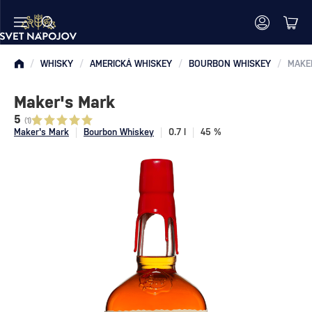
/
WHISKY
/
AMERICKÁ WHISKEY
/
BOURBON WHISKEY
/
MAKE
Maker's Mark
5
(1)
Maker's Mark
Bourbon Whiskey
0.7 l
45 %