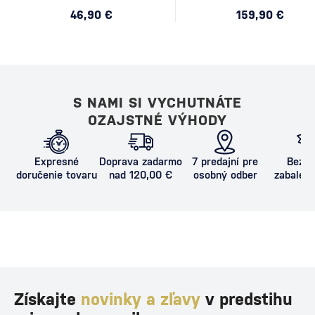
46,90 €
159,90 €
S NAMI SI VYCHUTNÁTE
OZAJSTNÉ VÝHODY
Expresné
Doprava zadarmo
7 predajní pre
Bezpe
doručenie tovaru
nad 120,00 €
osobný odber
zabalený
proti poš
Získajte
novinky a zľavy
v predstihu