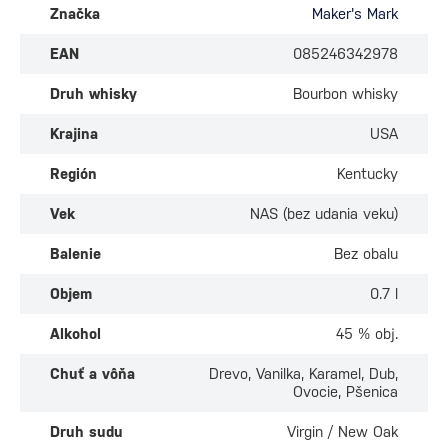
Značka
Maker's Mark
EAN
085246342978
Druh whisky
Bourbon whisky
Krajina
USA
Región
Kentucky
Vek
NAS (bez udania veku)
Balenie
Bez obalu
Objem
0.7 l
Alkohol
45 % obj.
Chuť a vôňa
Drevo, Vanilka, Karamel, Dub,
Ovocie, Pšenica
Druh sudu
Virgin / New Oak