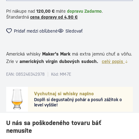
Pri nákupe nad
120,00 €
máte
dopravu Zadarmo
.
Štandardná
cena dopravy od 4,90 €
Pridať medzi obľúbené
Sledovať
Americká whisky
Maker's Mark
má extra jemnú chuť a vôňu.
Zrie v
amerických virgin dubových sudoch.
celý popis
EAN: 085246342978
Kód: MM-7E
Vychutnaj si whisky naplno
Doplň si degustačný pohár a posuň zážitok o
level vyššie!
U nás sa poškodeného tovaru báť
nemusíte