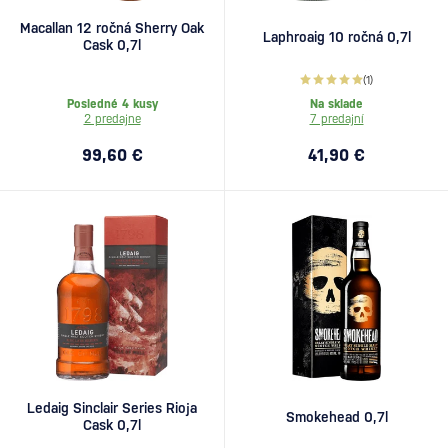
Macallan 12 ročná Sherry Oak
Laphroaig 10 ročná 0,7l
Cask 0,7l
(1)
Posledné 4 kusy
Na sklade
2 predajne
7 predajní
99,60 €
41,90 €
Ledaig Sinclair Series Rioja
Smokehead 0,7l
Cask 0,7l