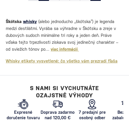
Škótska
whisky
(alebo jednoducho „škótska“) je legenda
medzi destilátmi. Vyrába sa výhradne v Škótsku a zreje v
dubových sudoch minimálne tri roky a jeden deň. Práve
vďaka tejto trpezlivosti získava svoj jedinečný charakter –
od sviežich tónov po…
viac informácií
Whisky etikety vysvetlené: čo všetko vám prezradí fľaša
S NAMI SI VYCHUTNÁTE
OZAJSTNÉ VÝHODY
Expresné
Doprava zadarmo
7 predajní pre
Bezpe
doručenie tovaru
nad 120,00 €
osobný odber
zabalený
proti poš