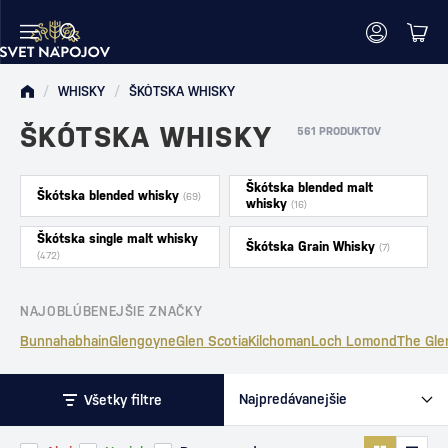
/
WHISKY
/
ŠKÓTSKA WHISKY
ŠKÓTSKA WHISKY
561 PRODUKTOV
Škótska blended malt
Škótska blended whisky
(69)
whisky
(16)
Škótska single malt whisky
Škótska Grain Whisky
(7)
(472)
NAJOBLÚBENEJŠIE ZNAČKY
Bunnahabhain
Glengoyne
Glen Scotia
Kilchoman
Loch Lomond
The Gle
Všetky filtre