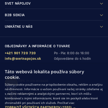
SVET NÁPOJOV
B2B SEKCIA
UNIKÁTNE U NÁS
OBJEDNÁVKY A INFORMÁCIE O TOVARE
+421 901 720 720
Po - Pia: 8:00 do 16:00
info@svetnapojov.sk
Odpovedáme do 4 hodín
Táto webová lokalita používa súbory
ZÁRUKA KVALITY A VAŠEJ SPOKOJNOSTI
cookie.
99%
(11 978 RECENZIÍ)
Súbory cookie používame na prispôsobenie obsahu, reklám a analýzu
zákazníkov odporúča nákup v našom obchode
návštevnosti. Informácie o vašom používaní našej stránky zdieľame aj
s našimi reklamnými a analytickými partnermi, ktorí ich môžu
SHOP ROKU 2024
kombinovať s inými informáciami, ktoré ste im poskytli alebo ktoré
10. rok po sebe
sme získali ocenenie od Heureka
zhromaždili pri používaní ich služieb.
Prečítať viac
ZOBRAZIŤ VŠETKÝCH PARTNEROV
(1593) →