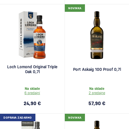
NOVINKA
Loch Lomond Original Triple
Port Askaig 100 Proof 0,7l
Oak 0,7l
Na sklade
Na sklade
6 predajní
2 predajne
24,90 €
57,90 €
DOPRAVA ZADARMO
NOVINKA