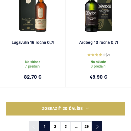
Lagavulin 16 ročná 0,7l
Ardbeg 10 ročná 0,7l
(2)
Na sklade
Na sklade
7 predajní
6 predajní
82,70 €
49,90 €
ZOBRAZIŤ 20 ĎALŠIE
1
2
3
...
29