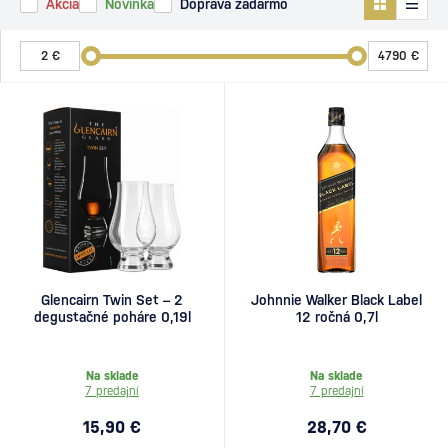
Akcia
Novinka
Doprava zadarmo
Glencairn Twin Set – 2
Johnnie Walker Black Label
degustačné poháre 0,19l
12 ročná 0,7l
Na sklade
Na sklade
7 predajní
7 predajní
15,90 €
28,70 €