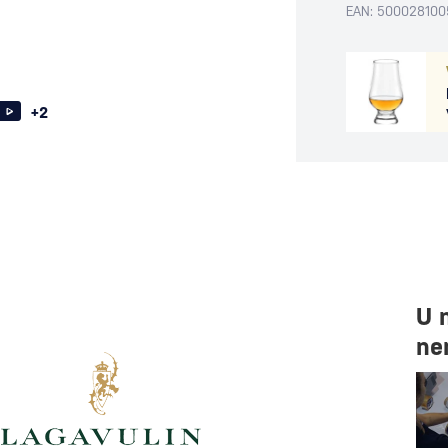
EAN: 500028100
+2
U 
ne