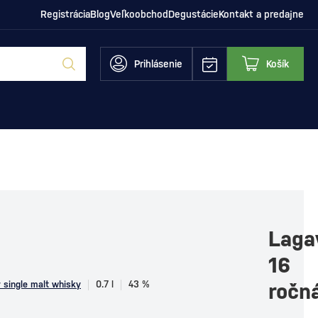
Registrácia
Blog
Veľkoobchod
Degustácie
Kontakt a predajne
Prihlásenie
Košík
Laga
16
y single malt whisky
0.7 l
43 %
ročn