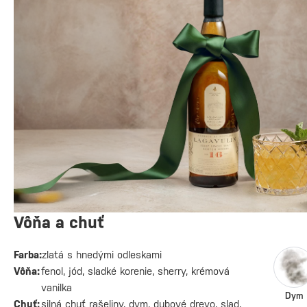
Vôňa a chuť
Farba:
zlatá s hnedými odleskami
Vôňa:
fenol, jód, sladké korenie, sherry, krémová
vanilka
Dym
Chuť:
silná chuť rašeliny, dym, dubové drevo, slad,