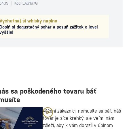
5409
Kód: LAG167G
Vychutnaj si whisky naplno
Doplň si degustačný pohár a posuň zážitok o level
vyššie!
nás sa poškodeného tovaru báť
musíte
Vážení zákazníci, nemusíte sa báť, náš
tovar je síce krehký, ale veľmi nám
záleží, aby k vám dorazil v úplnom