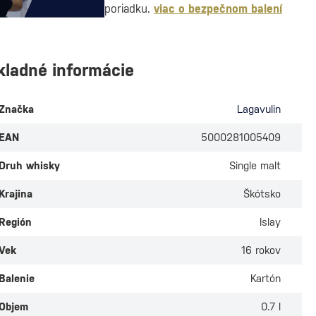
poriadku.
viac o bezpečnom balení
kladné informácie
Značka
Lagavulin
EAN
5000281005409
Druh whisky
Single malt
Krajina
Škótsko
Región
Islay
Vek
16 rokov
Balenie
Kartón
Objem
0.7 l