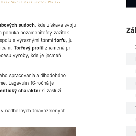
ubových sudoch,
kde získava svoju
Zá
rá ponúka nezameniteľný zážitok
, spolu s výraznými tónmi
torfu,
ju
encami.
Torfový profil
znamená pri
rocesu výroby, kde je jačmeň
ného spracovania a dlhodobého
ie. Lagavulin 16-ročná je
entický charakter
si zaslúži
 v nádherných tmavozelených