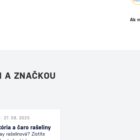
Ak m
M A ZNAČKOU
27. 08. 2025
tória a čaro rašeliny
ay rašelinová? Zistite