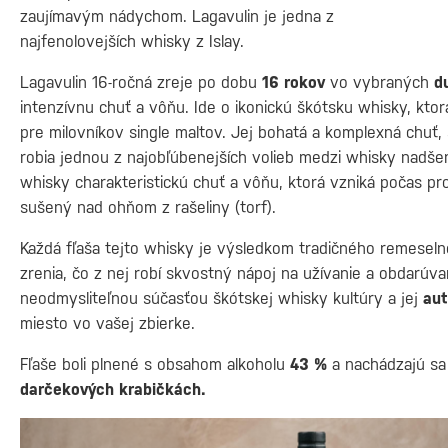
zaujímavým nádychom. Lagavulin je jedna z
najfenolovejších whisky z Islay.
Lagavulin 16-ročná zreje po dobu
16 rokov
vo vybraných
d
intenzívnu chuť a vôňu. Ide o ikonickú škótsku whisky, kto
pre milovníkov single maltov. Jej bohatá a komplexná chuť
robia jednou z najobľúbenejších volieb medzi whisky nadš
whisky charakteristickú chuť a vôňu, ktorá vzniká počas p
sušený nad ohňom z rašeliny (torf).
Každá fľaša tejto whisky je výsledkom tradičného remesel
zrenia, čo z nej robí skvostný nápoj na užívanie a obdarúvan
neodmysliteľnou súčasťou škótskej whisky kultúry a jej
aut
miesto vo vašej zbierke.
Fľaše boli plnené s obsahom alkoholu
43 %
a nachádzajú sa
darčekových krabičkách.