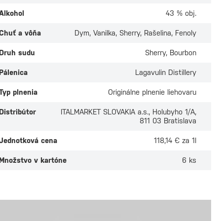
Alkohol
43 % obj.
Chuť a vôňa
Dym, Vanilka, Sherry, Rašelina, Fenoly
Druh sudu
Sherry, Bourbon
Pálenica
Lagavulin Distillery
Typ plnenia
Originálne plnenie liehovaru
Distribútor
ITALMARKET SLOVAKIA a.s., Holubyho 1/A,
811 03 Bratislava
Jednotková cena
118,14 € za 1l
Množstvo v kartóne
6 ks