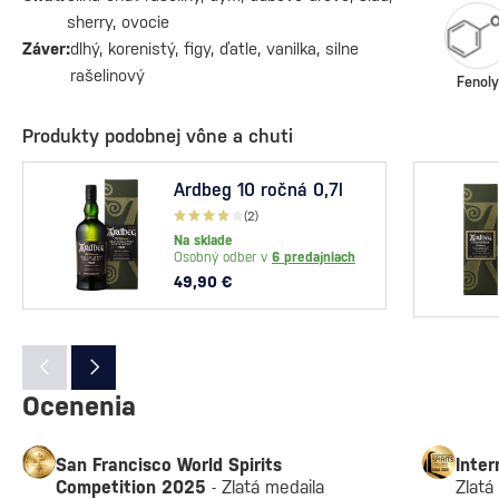
sherry, ovocie
Záver:
dlhý, korenistý, figy, ďatle, vanilka, silne
rašelinový
Fenoly
Produkty podobnej vône a chuti
Ardbeg 10 ročná 0,7l
(2)
Na sklade
Osobný odber v
6 predajniach
49,90 €
Ocenenia
San Francisco World Spirits
Inter
Competition 2025
- Zlatá medaila
Zlatá