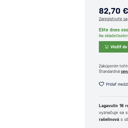
82,70 
Zaregistrujte sa
Ešte dnes os
Na sklade
Osobn
Vložiť do
Zakúpením toht
Štandardná
cen
Pridať medz
Lagavulin 16 r
vyznačuje sa 
rašelinová
s o