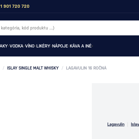
1 901 720 720
AKY
VODKA
VÍNO
LIKÉRY
NÁPOJE
KÁVA A INÉ
/
ISLAY SINGLE MALT WHISKY
/
LAGAVULIN 16 ROČNÁ
Lagavulin
Isla