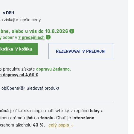
€
s DPH
a získajte lepšie ceny
obne, alebo u vás do 10.8.2026
ý odber v
7 predajniach
 košíka
V košíku
REZERVOVAŤ V PREDAJNI
o produktu získate
dopravu Zadarmo.
a dopravy od 4,90 €
i obľúbené
Sledovať produkt
očná
je škótska single malt whisky z regiónu
Islay
a
silnou arómou
jódu
a
fenolu.
Chuť je
intenzívne
bsahom alkoholu
43 %.
celý popis