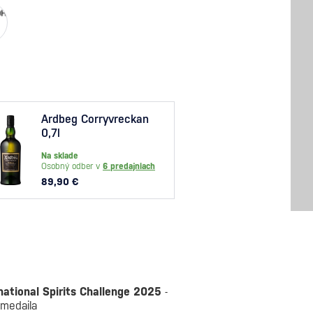
Ardbeg Corryvreckan
Ardbe
0,7l
Na skl
Na sklade
Osobný
Osobný odber v
6 predajniach
76,90
89,90 €
national Spirits Challenge 2025
-
 medaila