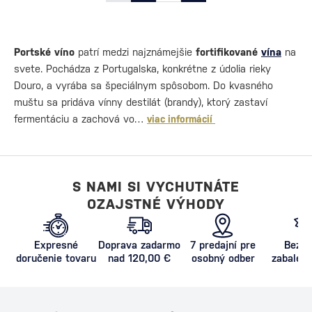
Portské víno
patrí medzi najznámejšie
fortifikované
vína
na
svete. Pochádza z Portugalska, konkrétne z údolia rieky
Douro, a vyrába sa špeciálnym spôsobom. Do kvasného
muštu sa pridáva vínny destilát (brandy), ktorý zastaví
fermentáciu a zachová vo…
viac informácií
S NAMI SI VYCHUTNÁTE
OZAJSTNÉ VÝHODY
Expresné
Doprava zadarmo
7 predajní pre
Bezpe
doručenie tovaru
nad 120,00 €
osobný odber
zabalený
proti poš