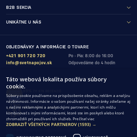
B2B SEKCIA
UNIKÁTNE U NÁS
OBJEDNÁVKY A INFORMÁCIE O TOVARE
+421 901 720 720
Po - Pia: 8:00 do 16:00
info@svetnapojov.sk
Odpovedáme do 4 hodín
Táto webová lokalita používa súbory
ZÁRUKA KVALITY A VAŠEJ SPOKOJNOSTI
cookie.
99%
(11 978 RECENZIÍ)
Súbory cookie používame na prispôsobenie obsahu, reklám a analýzu
zákazníkov odporúča nákup v našom obchode
návštevnosti. Informácie o vašom používaní našej stránky zdieľame aj
s našimi reklamnými a analytickými partnermi, ktorí ich môžu
SHOP ROKU 2024
kombinovať s inými informáciami, ktoré ste im poskytli alebo ktoré
10. rok po sebe
sme získali ocenenie od Heureka
zhromaždili pri používaní ich služieb.
Prečítať viac
ZOBRAZIŤ VŠETKÝCH PARTNEROV
(1593) →
Ochrana osobných údajov
Obchodné podmienky
Odstúpenie od zmluvy