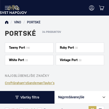
/
VÍNO
/
PORTSKÉ
PORTSKÉ
34 PRODUKTOV
Tawny Port
Ruby Port
(18)
(3)
White Port
Vintage Port
(3)
(5)
NAJOBLÚBENEJŠIE ZNAČKY
Croft
Graham's
Sandeman
Taylor’s
Všetky filtre