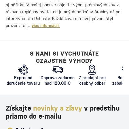
aj pôžitku. V našej ponuke nájdete výber prémiových káv z
rôznych regiónov sveta, od jemných odtieňov Arabicy až po
intenzívnu silu Robusty. Každá káva má svoj pôvod, štýl
praženia aj…
viac informácií
S NAMI SI VYCHUTNÁTE
OZAJSTNÉ VÝHODY
Expresné
Doprava zadarmo
7 predajní pre
Bezpe
doručenie tovaru
nad 120,00 €
osobný odber
zabalený
proti poš
Získajte
novinky a zľavy
v predstihu
priamo do e-mailu