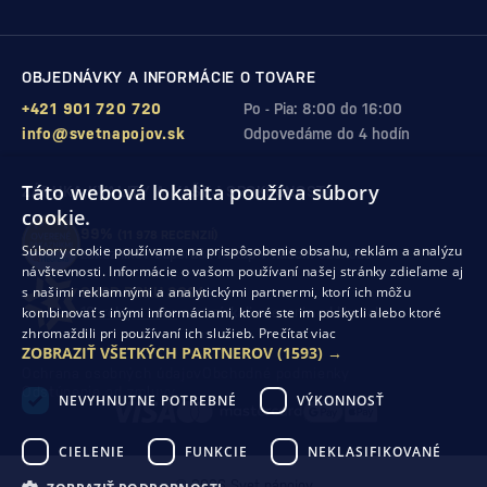
OBJEDNÁVKY A INFORMÁCIE O TOVARE
+421 901 720 720
Po - Pia: 8:00 do 16:00
info@svetnapojov.sk
Odpovedáme do 4 hodín
Táto webová lokalita používa súbory
ZÁRUKA KVALITY A VAŠEJ SPOKOJNOSTI
cookie.
99%
(11 978 RECENZIÍ)
Súbory cookie používame na prispôsobenie obsahu, reklám a analýzu
zákazníkov odporúča nákup v našom obchode
návštevnosti. Informácie o vašom používaní našej stránky zdieľame aj
s našimi reklamnými a analytickými partnermi, ktorí ich môžu
SHOP ROKU 2024
kombinovať s inými informáciami, ktoré ste im poskytli alebo ktoré
10. rok po sebe
sme získali ocenenie od Heureka
zhromaždili pri používaní ich služieb.
Prečítať viac
ZOBRAZIŤ VŠETKÝCH PARTNEROV
(1593) →
Ochrana osobných údajov
Obchodné podmienky
Odstúpenie od zmluvy
NEVYHNUTNE POTREBNÉ
VÝKONNOSŤ
CIELENIE
FUNKCIE
NEKLASIFIKOVANÉ
© 2026 Svet nápojov