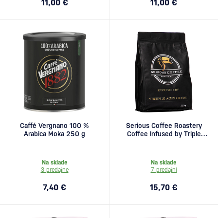
11,00 €
11,00 €
Caffé Vergnano 100 %
Serious Coffee Roastery
Arabica Moka 250 g
Coffee Infused by Triple
Aged Rum 250g
Na sklade
Na sklade
3 predajne
7 predajní
7,40 €
15,70 €