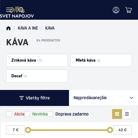
/
KÁVA A INÉ
/
KÁVA
KÁVA
84 PRODUKTOV
Zrnková káva
Mletá káva
(77)
(3)
Decaf
(5)
Všetky filtre
Akcia
Novinka
Doprava zadarmo