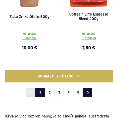
Coffeein Elite Espresso
Zlaté Zrnko Otello 500g
Blend 200g
Na sklade
Na sklade
6 predajní
6 predajní
16,00 €
7,90 €
ZOBRAZIŤ 20 ĎALŠIE
1
2
3
4
5
Káva
je viac než len nápoj, je to
chvíľa pokoja
, sústredenia