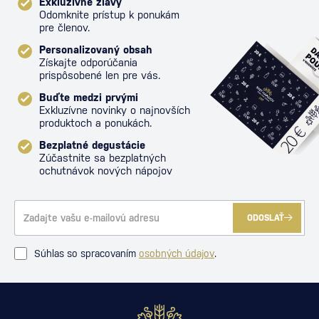
Exkluzívne zľavy
Odomknite prístup k ponukám
pre členov.
Personalizovaný obsah
Získajte odporúčania
prispôsobené len pre vás.
Buďte medzi prvými
Exkluzívne novinky o najnovších
produktoch a ponukách.
Bezplatné degustácie
Zúčastnite sa bezplatných
ochutnávok nových nápojov
ODOSLAŤ
Súhlas so spracovaním
osobných údajov
.