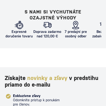
S NAMI SI VYCHUTNÁTE
OZAJSTNÉ VÝHODY
Expresné
Doprava zadarmo
7 predajní pre
Bezpe
doručenie tovaru
nad 120,00 €
osobný odber
zabalený
proti poš
Získajte
novinky a zľavy
v predstihu
priamo do e-mailu
Exkluzívne zľavy
Odomknite prístup k ponukám
pre členov.