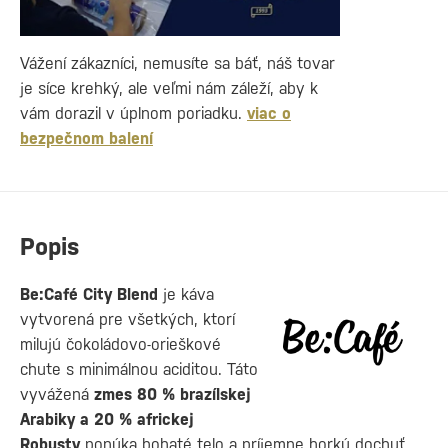
Vážení zákazníci, nemusíte sa báť, náš tovar
je síce krehký, ale veľmi nám záleží, aby k
vám dorazil v úplnom poriadku.
viac o
bezpečnom balení
Popis
Be:Café City Blend
je káva
vytvorená pre všetkých, ktorí
milujú čokoládovo-orieškové
chute s minimálnou aciditou. Táto
vyvážená
zmes 80 % brazílskej
Arabiky a 20 % africkej
Robusty
ponúka bohaté telo a príjemne horkú dochuť.