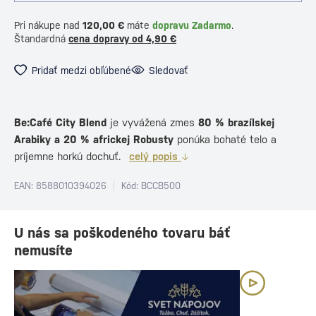
Pri nákupe nad
120,00 €
máte
dopravu Zadarmo
.
Štandardná
cena dopravy od 4,90 €
Pridať medzi obľúbené
Sledovať
Be:Café City Blend
je vyvážená zmes
80 % brazílskej
Arabiky a 20 % africkej Robusty
ponúka bohaté telo a
príjemne horkú dochuť.
celý popis
EAN: 8588010394026
Kód: BCCB500
U nás sa poškodeného tovaru báť
nemusíte