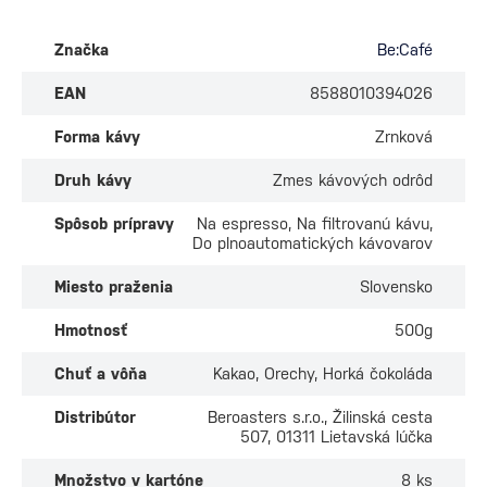
Značka
Be:Café
EAN
8588010394026
Forma kávy
Zrnková
Druh kávy
Zmes kávových odrôd
Spôsob prípravy
Na espresso, Na filtrovanú kávu,
Do plnoautomatických kávovarov
Miesto praženia
Slovensko
Hmotnosť
500g
Chuť a vôňa
Kakao, Orechy, Horká čokoláda
Distribútor
Beroasters s.r.o., Žilinská cesta
507, 01311 Lietavská lúčka
Množstvo v kartóne
8 ks