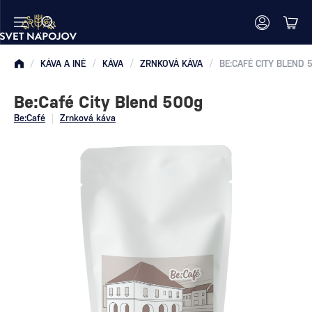
/
KÁVA A INÉ
/
KÁVA
/
ZRNKOVÁ KÁVA
/
BE:CAFÉ CITY BLEND 
Be:Café City Blend 500g
Be:Café
Zrnková káva