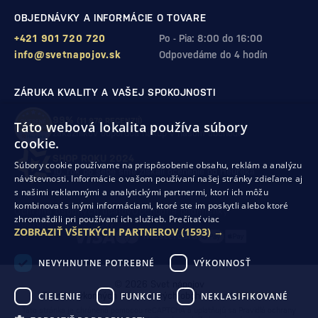
OBJEDNÁVKY A INFORMÁCIE O TOVARE
+421 901 720 720
Po - Pia: 8:00 do 16:00
info@svetnapojov.sk
Odpovedáme do 4 hodín
ZÁRUKA KVALITY A VAŠEJ SPOKOJNOSTI
99%
(11 978 RECENZIÍ)
Táto webová lokalita používa súbory
zákazníkov odporúča nákup v našom obchode
cookie.
SHOP ROKU 2024
Súbory cookie používame na prispôsobenie obsahu, reklám a analýzu
10. rok po sebe
sme získali ocenenie od Heureka
návštevnosti. Informácie o vašom používaní našej stránky zdieľame aj
s našimi reklamnými a analytickými partnermi, ktorí ich môžu
kombinovať s inými informáciami, ktoré ste im poskytli alebo ktoré
Ochrana osobných údajov
Obchodné podmienky
zhromaždili pri používaní ich služieb.
Prečítať viac
Odstúpenie od zmluvy
ZOBRAZIŤ VŠETKÝCH PARTNEROV
(1593) →
NEVYHNUTNE POTREBNÉ
VÝKONNOSŤ
© 2026 Svet nápojov
CIELENIE
FUNKCIE
NEKLASIFIKOVANÉ
Tvorba výkonných internetových obchodov od
RIESENIA
Táto stránka je chránená pomocou reCAPTCHA a uplatňujú sa
Pravidlá ochrany