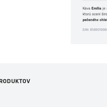
Káva
Emília
je 
ktorú ocení šir
pečeného chle
EAN: 858601996
PRODUKTOV