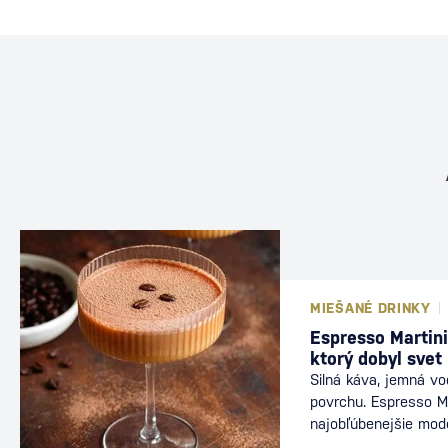
MIEŠANÉ DRINKY
Espresso Martini
ktorý dobyl svet
Silná káva, jemná v
povrchu. Espresso Ma
najobľúbenejšie mod
nájdete v baroch po