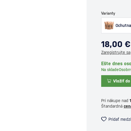
Varianty
Ochutna
18,00 €
Zaregistrujte sa
Ešte dnes oso
Na sklade
Osobn
Vložiť do
Pri nákupe nad
Štandardná
cen
Pridať medz