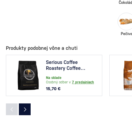
Čokolá
Pečiv
Produkty podobnej vône a chuti
Serious Coffee
Roastery Coffee
Infused by Triple Aged
Na sklade
Rum 250g
Osobný odber v
7 predajniach
15,70 €