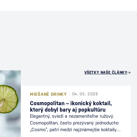
U
VŠETKY NAŠE ČLÁNKY
MIEŠANÉ DRINKY
04. 05. 2026
Cosmopolitan – ikonický koktail,
ktorý dobyl bary aj popkultúru
Elegantný, svieži a nezameniteľne ružový.
Cosmopolitan, často prezývaný jednoducho
„Cosmo“, patrí medzi najznámejšie koktaily
sveta. Preslávil sa nielen v baroch, ale aj v