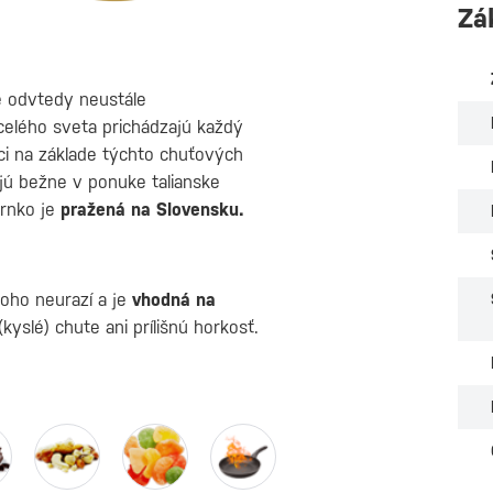
Zá
 odvtedy neustále
 celého sveta prichádzajú každý
íci na základe týchto chuťových
jú bežne v ponuke talianske
Zrnko je
pražená na Slovensku.
koho neurazí a je
vhodná na
slé) chute ani prílišnú horkosť.