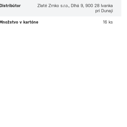
Distribútor
Zlaté Zrnko s.r.o., Dlhá 9, 900 28 Ivanka
pri Dunaji
Množstvo v kartóne
16 ks
zza Retail Crema
Lavazza Bar Top C
sto Classico
1000g
g
ade
Na sklade
 odber v
5 predajniach
Osobný odber v
3 predaj
 €
29,50 €