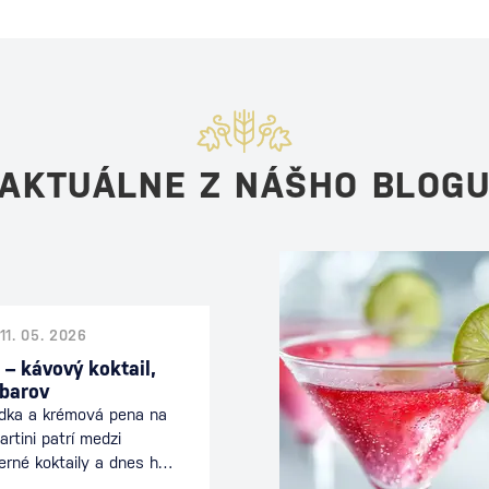
AKTUÁLNE Z NÁŠHO BLOG
11. 05. 2026
 – kávový koktail,
 barov
odka a krémová pena na
rtini patrí medzi
erné koktaily a dnes ho
 celom svete. Spája