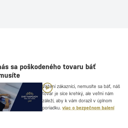
nás sa poškodeného tovaru báť
musíte
Vážení zákazníci, nemusíte sa báť, náš
tovar je síce krehký, ale veľmi nám
záleží, aby k vám dorazil v úplnom
poriadku.
viac o bezpečnom balení