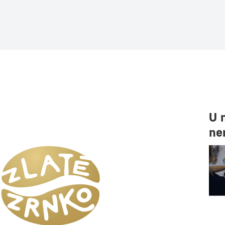
U 
ne