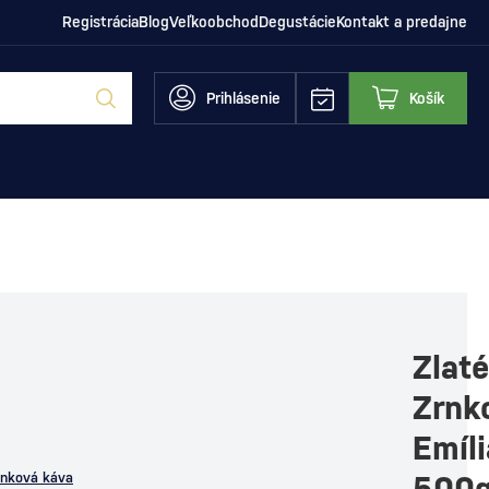
Registrácia
Blog
Veľkoobchod
Degustácie
Kontakt a predajne
Prihlásenie
Košík
Zlaté
Zrnk
Emíli
rnková káva
500