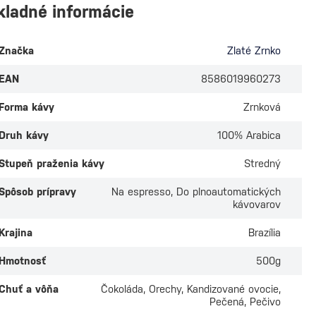
kladné informácie
Značka
Zlaté Zrnko
EAN
8586019960273
Forma kávy
Zrnková
Druh kávy
100% Arabica
Stupeň praženia kávy
Stredný
Spôsob prípravy
Na espresso, Do plnoautomatických
kávovarov
Krajina
Brazília
Hmotnosť
500g
Chuť a vôňa
Čokoláda, Orechy, Kandizované ovocie,
Pečená, Pečivo