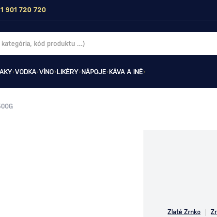
1 901 720 720
AKY
VODKA
VÍNO
LIKÉRY
NÁPOJE
KÁVA A INÉ
500G
Zlaté Zrnko
Z