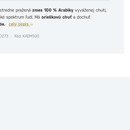
stredne pražená
zmes 100 % Arabiky
vyváženej chuti,
oké spektrum ľudí. Má
orieškovú chuť
a dochuť
ba.
celý popis
0273
Kód: KAEM500