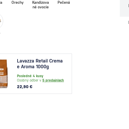
da
Orechy
Kandizova
Pečená
né ovocie
o
Lavazza Retail Crema
Lava
e Aroma 1000g
e Gu
1000
Posledné 4 kusy
Na skl
Osobný odber v
5 predajniach
Osobný
22,90 €
22,00