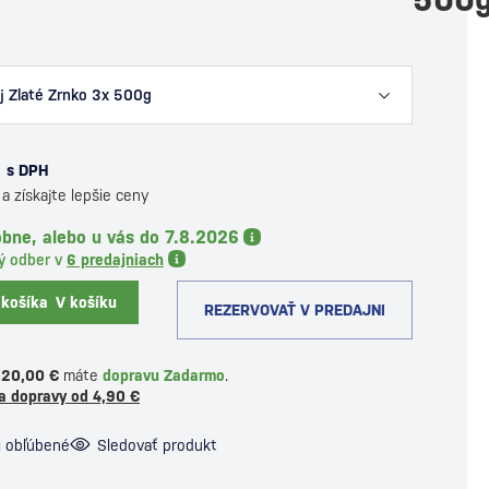
j Zlaté Zrnko 3x 500g
s DPH
a získajte lepšie ceny
bne, alebo u vás do 7.8.2026
ý odber v
6 predajniach
 košíka
V košíku
REZERVOVAŤ V PREDAJNI
120,00 €
máte
dopravu Zadarmo
.
a dopravy od 4,90 €
i obľúbené
Sledovať produkt