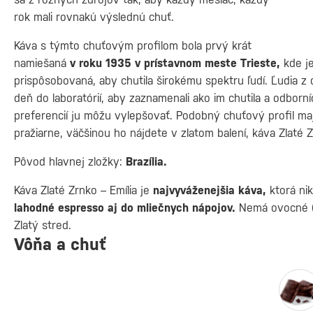
rok mali rovnakú výslednú chuť.
Káva s týmto chuťovým profilom bola prvý krát
namiešaná
v roku 1935 v prístavnom meste Trieste,
kde je
prispôsobovaná, aby chutila širokému spektru ľudí. Ľudia z
deň do laboratórií, aby zaznamenali ako im chutila a odborn
preferencií ju môžu vylepšovať. Podobný chuťový profil ma
pražiarne, väčšinou ho nájdete v zlatom balení, káva Zlaté 
Pôvod hlavnej zložky:
Brazília.
Káva Zlaté Zrnko – Emília je
najvyváženejšia káva,
ktorá ni
lahodné espresso aj do mliečnych nápojov.
Nemá ovocné (ky
Zlatý stred.
Vôňa a chuť