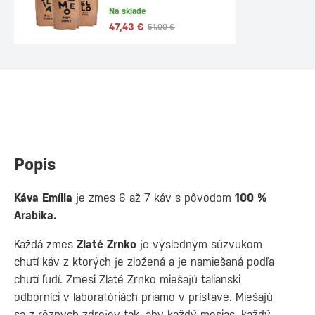
Na sklade
47,43 €
51,00 €
Popis
Káva Emília
je zmes 6 až 7 káv s pôvodom
100 %
Arabika.
Každá zmes
Zlaté Zrnko
je výsledným súzvukom
chutí káv z ktorých je zložená a je namiešaná podľa
chutí ľudí. Zmesi Zlaté Zrnko miešajú talianski
odborníci v laboratóriách priamo v prístave. Miešajú
sa z rôznych zdrojov tak, aby každý mesiac, každý