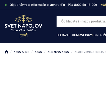
Objednávky a informácie o tovare (Po - Pia: 8:00 do 16:00)
+42
OBJAVTE
RUM
WHISKY
GIN
KOŇ
/
KÁVA A INÉ
/
KÁVA
/
ZRNKOVÁ KÁVA
/
ZLATÉ ZRNKO EMÍLIA 