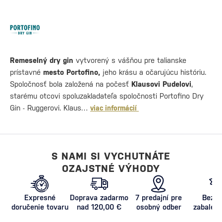
R
emeselný dry gin
vytvorený s vášňou pre talianske
prístavné
mesto Portofino,
jeho krásu a očarujúcu históriu.
Spoločnosť bola založená na počesť
Klausovi Pudelovi
,
starému otcovi spoluzakladateľa spoločnosti Portofino Dry
Gin - Ruggerovi. Klaus…
viac informácií
S NAMI SI VYCHUTNÁTE
OZAJSTNÉ VÝHODY
Expresné
Doprava zadarmo
7 predajní pre
Bezpe
doručenie tovaru
nad 120,00 €
osobný odber
zabalený
proti poš