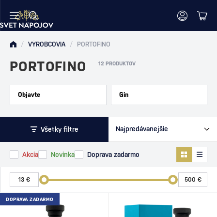
/
VÝROBCOVIA
/
PORTOFINO
PORTOFINO
12 PRODUKTOV
Objavte
Gin
Všetky filtre
Akcia
Novinka
Doprava zadarmo
DOPRAVA ZADARMO