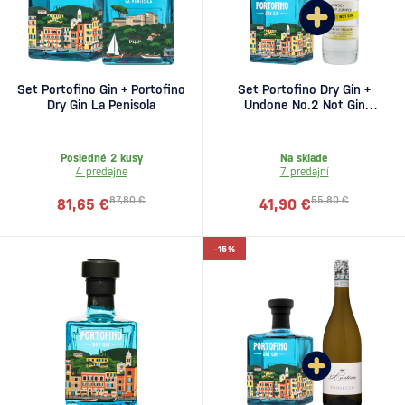
Set Portofino Gin + Portofino
Set Portofino Dry Gin +
Dry Gin La Penisola
Undone No.2 Not Gin
zadarmo
Posledné 2 kusy
Na sklade
4 predajne
7 predajní
87,80 €
55,80 €
81,65 €
41,90 €
-15%