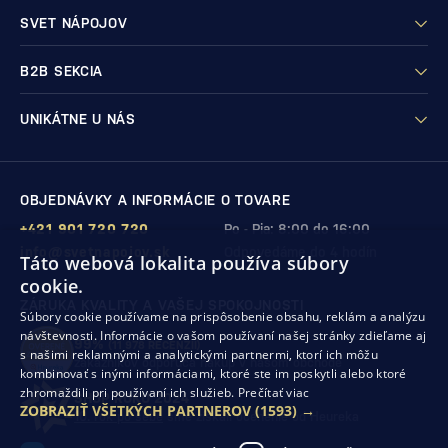
SVET NÁPOJOV
B2B SEKCIA
UNIKÁTNE U NÁS
OBJEDNÁVKY A INFORMÁCIE O TOVARE
+421 901 720 720
Po - Pia: 8:00 do 16:00
info@svetnapojov.sk
Odpovedáme do 4 hodín
Táto webová lokalita používa súbory
cookie.
ZÁRUKA KVALITY A VAŠEJ SPOKOJNOSTI
Súbory cookie používame na prispôsobenie obsahu, reklám a analýzu
návštevnosti. Informácie o vašom používaní našej stránky zdieľame aj
99%
(11 978 RECENZIÍ)
s našimi reklamnými a analytickými partnermi, ktorí ich môžu
zákazníkov odporúča nákup v našom obchode
kombinovať s inými informáciami, ktoré ste im poskytli alebo ktoré
zhromaždili pri používaní ich služieb.
Prečítať viac
SHOP ROKU 2024
ZOBRAZIŤ VŠETKÝCH PARTNEROV
(1593) →
10. rok po sebe
sme získali ocenenie od Heureka