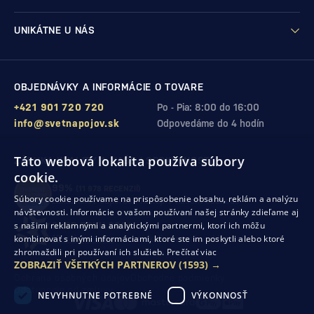
UNIKÁTNE U NÁS
OBJEDNÁVKY A INFORMÁCIE O TOVARE
+421 901 720 720
Po - Pia: 8:00 do 16:00
info@svetnapojov.sk
Odpovedáme do 4 hodín
Táto webová lokalita používa súbory
ZÁRUKA KVALITY A VAŠEJ SPOKOJNOSTI
cookie.
99%
(11 978 RECENZIÍ)
Súbory cookie používame na prispôsobenie obsahu, reklám a analýzu
zákazníkov odporúča nákup v našom obchode
návštevnosti. Informácie o vašom používaní našej stránky zdieľame aj
s našimi reklamnými a analytickými partnermi, ktorí ich môžu
SHOP ROKU 2024
kombinovať s inými informáciami, ktoré ste im poskytli alebo ktoré
10. rok po sebe
sme získali ocenenie od Heureka
zhromaždili pri používaní ich služieb.
Prečítať viac
ZOBRAZIŤ VŠETKÝCH PARTNEROV
(1593) →
Ochrana osobných údajov
Obchodné podmienky
Odstúpenie od zmluvy
NEVYHNUTNE POTREBNÉ
VÝKONNOSŤ