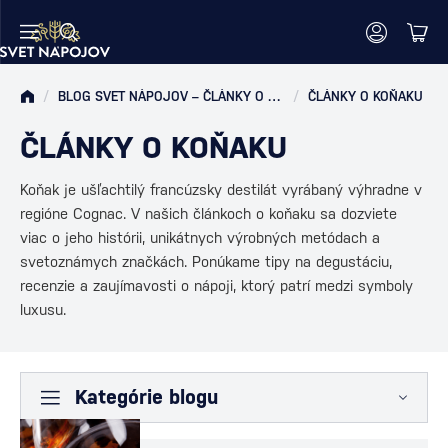
/
BLOG SVET NÁPOJOV – ČLÁNKY O RUME, WHISKY, VÍNE A MIEŠANÝCH DRINKOCH
/
ČLÁNKY O KOŇAKU
ČLÁNKY O KOŇAKU
Koňak je ušľachtilý francúzsky destilát vyrábaný výhradne v
regióne Cognac. V našich článkoch o koňaku sa dozviete
viac o jeho histórii, unikátnych výrobných metódach a
svetoznámych značkách. Ponúkame tipy na degustáciu,
recenzie a zaujímavosti o nápoji, ktorý patrí medzi symboly
luxusu.
Kategórie blogu