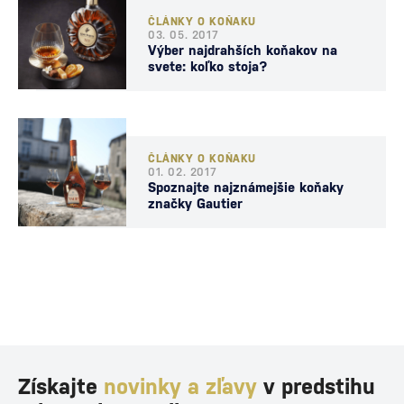
ČLÁNKY O KOŇAKU
03. 05. 2017
Výber najdrahších koňakov na
svete: koľko stoja?
ČLÁNKY O KOŇAKU
01. 02. 2017
Spoznajte najznámejšie koňaky
značky Gautier
Získajte
novinky a zľavy
v predstihu