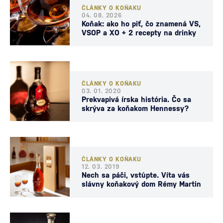
ČLÁNKY O KOŇAKU
04. 08. 2026
Koňak: ako ho piť, čo znamená VS,
VSOP a XO + 2 recepty na drinky
ČLÁNKY O KOŇAKU
03. 01. 2020
Prekvapivá írska história. Čo sa
skrýva za koňakom Hennessy?
ČLÁNKY O KOŇAKU
12. 03. 2019
Nech sa páči, vstúpte. Víta vás
slávny koňakový dom Rémy Martin