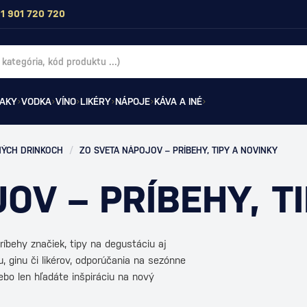
1 901 720 720
AKY
VODKA
VÍNO
LIKÉRY
NÁPOJE
KÁVA A INÉ
NÝCH DRINKOCH
/
ZO SVETA NÁPOJOV – PRÍBEHY, TIPY A NOVINKY
OV – PRÍBEHY, T
ríbehy značiek, tipy na degustáciu aj
u, ginu či likérov, odporúčania na sezónne
lebo len hľadáte inšpiráciu na nový