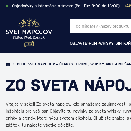
Objednávky a informácie o tovare (Po - Pia: 8:00 do 16:00)
+42
OBJAVTE
RUM
WHISKY
GIN
KOŇ
/
BLOG SVET NÁPOJOV – ČLÁNKY O RUME, WHISKY, VÍNE A MIEŠA
ZO SVETA NÁPOJ
Vitajte v sekcii Zo sveta nápojov, kde prinášame zaujímavosti, p
inšpiráciu pre váš bar. Objavíte tu novinky zo sveta whisky, rum
drinky a trendy, ktoré hýbu svetom alkoholu. Či už ste znalec, a
zážitok, tu nájdete všetko dôležité.