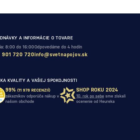
DNÁVKY A INFORMÁCIE O TOVARE
Pia: 8:00 do 16:00
Odpovedáme do 4 hodín
 901 720 720
info@svetnapojov.sk
KA KVALITY A VAŠEJ SPOKOJNOSTI
99%
SHOP ROKU 2024
(11 978 RECENZIÍ)
zákazníkov odporúča nákup v
10. rok po sebe
sme získali
našom obchode
ocenenie od Heureka