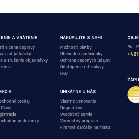
ENIE A VRÁTENIE
NAKUPUJTE S NAMI
OBJE
Po - 
ti a cena dopravy
Možnosti platby
ácia objednávky
Obchodné podmienky
+421
ie a zrušenie objednávky
Ochrana osobných údajov
alenia
Odstúpenie od zmluvy
FAQ
ZÁRU
EKCIA
UNIKÁTNE U NÁS
ochodný predaj
Vlastné venovanie
 Class
Degustácie
istrácia
Svadobný servis
bchodne podmienky
Vernostný program
Firemné darčeky na mieru