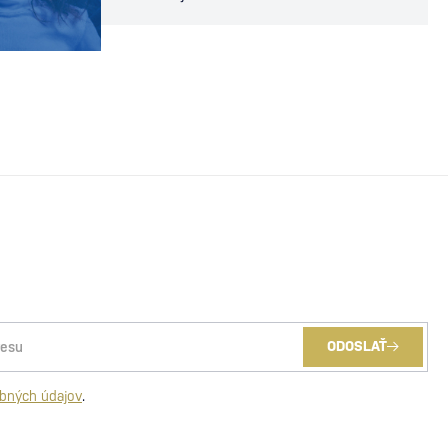
zorganizovať 39 zbierok a
charitatívnych akcií, 20 udalostí
(táborov a pod.) a pomohli už viac ako
411 deťom. Táto téma nám je veľmi
blízka, keďže minimálne jeden z nás
pozná rodinu s deťmi, ktoré si zaslúžia
lepší a ľahší život. Či už ide o týrané,
zanedbané, postihnuté, choré alebo…
ODOSLAŤ
bných údajov
.