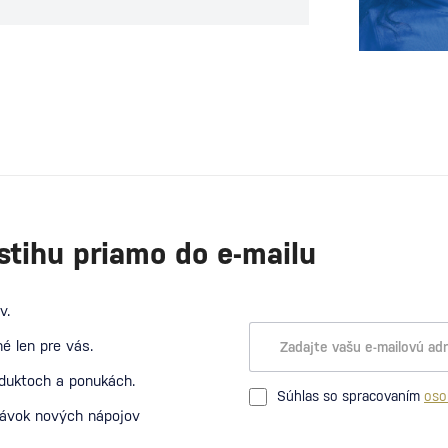
mať svoju svadbu perfektnú v každom
ohľade. Je samozrejmé, že na svadbe
nesmie chýbať krásna výzdoba,
výborné jedlo a jednoznačne kvalitný
alkohol, bez ktorého by to jednoducho
nebolo ono. Aký alkohol, však nie je
jediná otázka. Koľko alkoholu je dilema,
ktorou sa trápi každý pár do…
stihu priamo do e-mailu
v.
é len pre vás.
oduktoch a ponukách.
Súhlas so spracovaním
oso
návok nových nápojov