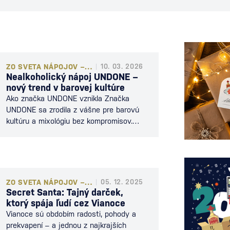
ZO SVETA NÁPOJOV – PRÍBEHY, TIPY A NOVINKY
10. 03. 2026
Nealkoholický nápoj UNDONE –
nový trend v barovej kultúre
Ako značka UNDONE vznikla Značka
UNDONE sa zrodila z vášne pre barovú
kultúru a mixológiu bez kompromisov.
Zakladatelia André a Mehmet, ktorí
milovali návštevy barov a klasické
koktaily, si v roku 2018 uvedomili, že na
trhu chýbajú kvalitné nealkoholické
nápoje, ktoré by skutočne
ZO SVETA NÁPOJOV – PRÍBEHY, TIPY A NOVINKY
05. 12. 2025
napodobňovali chuť a komplexnosť
Secret Santa: Tajný darček,
tradičných destilátov. Rozhodli sa to
ktorý spája ľudí cez Vianoce
zmeniť a začali pracovať na tom, aby…
Vianoce sú obdobím radosti, pohody a
prekvapení – a jednou z najkrajších