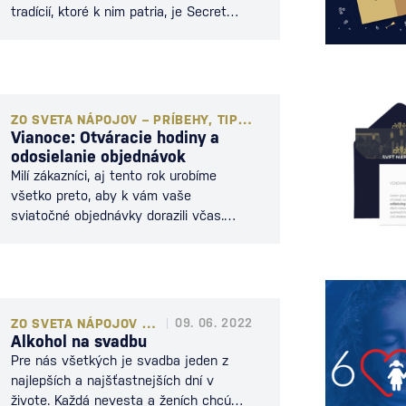
tradícií, ktoré k nim patria, je Secret
Santa. Tento obľúbený zvyk spočíva v
tom, že si ľudia v skupine navzájom
anonymne vymieňajú darčeky. Každý si
vylosuje meno jednej osoby, ktorej kúpi
malú pozornosť, no obdarovaný netuší,
ZO SVETA NÁPOJOV – PRÍBEHY, TIPY A NOVINKY
od koho darček je. Secret Santa spája
Vianoce: Otváracie hodiny a
to najlepšie z Vianoc – radosť z
odosielanie objednávok
darovania, prekvapenie a…
Milí zákazníci, aj tento rok urobíme
všetko preto, aby k vám vaše
sviatočné objednávky dorazili včas.
Otváracie hodiny – naše predajne sú
otvorené v štandardných otváracích
hodinách. Otváracie hodiny a adresy
nájdete nižšie. Posledné online
objednávky do Vianoc 2025 –
ZO SVETA NÁPOJOV – PRÍBEHY, TIPY A NOVINKY
09. 06. 2022
doručenie garantujeme pri
Alkohol na svadbu
objednávkach zadaných do piatka
Pre nás všetkých je svadba jeden z
19.12.2025 (najneskôr do 13:00 h).
najlepších a najšťastnejších dní v
Posledné online objednávky do…
živote. Každá nevesta a ženích chcú