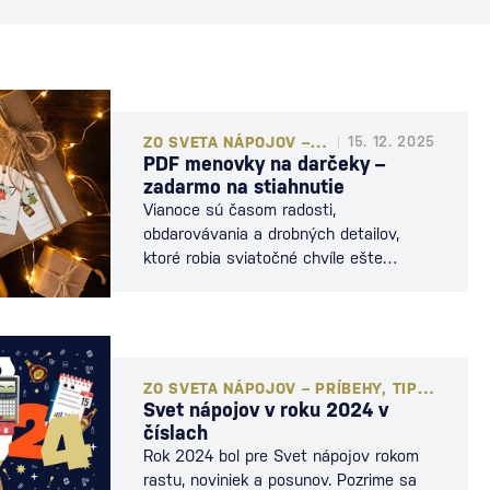
ZO SVETA NÁPOJOV – PRÍBEHY, TIPY A NOVINKY
15. 12. 2025
PDF menovky na darčeky –
zadarmo na stiahnutie
Vianoce sú časom radosti,
obdarovávania a drobných detailov,
ktoré robia sviatočné chvíle ešte
krajšími. Aby ste si mohli svoje darčeky
zabaliť nielen štýlovo, ale aj prakticky,
pripravili sme pre vás PDF menovky na
darčeky na stiahnutie úplne zadarmo.
Stačí ich vytlačiť, nastrihať a pripevniť
ZO SVETA NÁPOJOV – PRÍBEHY, TIPY A NOVINKY
na balíček – či už špagátikom, stuhou
Svet nápojov v roku 2024 v
alebo páskou. Menovky sa hodia k
číslach
minimalistickému baleniu aj k…
Rok 2024 bol pre Svet nápojov rokom
rastu, noviniek a posunov. Pozrime sa