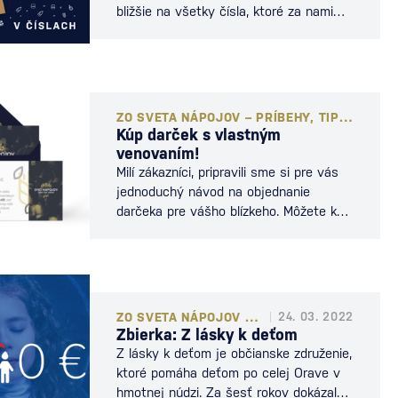
bližšie na všetky čísla, ktoré za nami
zanechal.
ZO SVETA NÁPOJOV – PRÍBEHY, TIPY A NOVINKY
Kúp darček s vlastným
venovaním!
Milí zákazníci, pripravili sme si pre vás
jednoduchý návod na objednanie
darčeka pre vášho blízkeho. Môžete k
nemu totiž pripojiť aj vlastné
venovanie! Návod: Vytvorte si
objednávku na našej stránke, vyberte
obľúbenú fľašu vášho blízkeho.
Fakturačnú adresu v objednávku
ZO SVETA NÁPOJOV – PRÍBEHY, TIPY A NOVINKY
24. 03. 2022
napíšte svoju a dodaciu adresu s
Zbierka: Z lásky k deťom
kontaktnými údajmi uveďte na
Z lásky k deťom je občianske združenie,
obdarovaného. Pri potvrdzovaní údajov
ktoré pomáha deťom po celej Orave v
sa vám objaví možnosť…
hmotnej núdzi. Za šesť rokov dokázalo