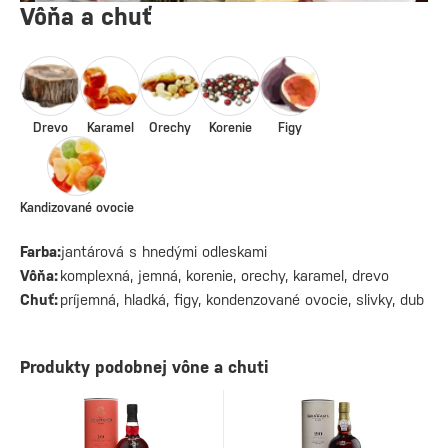
Vôňa a chuť
Drevo
Karamel
Orechy
Korenie
Figy
Kandizované ovocie
Farba:
jantárová s hnedými odleskami
Vôňa:
komplexná, jemná, korenie, orechy, karamel, drevo
Chuť:
príjemná, hladká, figy, kondenzované ovocie, slivky, dub
Produkty podobnej vône a chuti