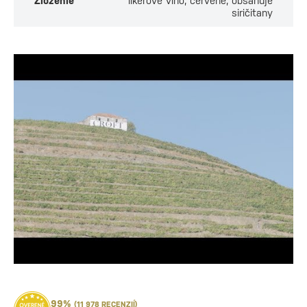
Zloženie
likérové víno, červené, obsahuje
siričitany
99%
(11 978 RECENZIÍ)