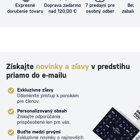
Expresné
Doprava zadarmo
7 predajní pre
Bezpe
doručenie tovaru
nad 120,00 €
osobný odber
zabalený
proti poš
Získajte
novinky a zľavy
v predstihu
priamo do e-mailu
Exkluzívne zľavy
Odomknite prístup k ponukám
pre členov.
Personalizovaný obsah
Získajte odporúčania
prispôsobené len pre vás.
Buďte medzi prvými
Exkluzívne novinky o najnovších