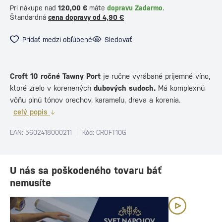
Pri nákupe nad
120,00 €
máte
dopravu Zadarmo
.
Štandardná
cena dopravy od 4,90 €
Pridať medzi obľúbené
Sledovať
Croft 10 ročné Tawny Port
je ručne vyrábané príjemné víno,
ktoré zrelo v korenených
dubových sudoch.
Má komplexnú
vôňu plnú tónov orechov, karamelu, dreva a korenia.
celý popis
EAN: 5602418000211
Kód: CROFT10G
U nás sa poškodeného tovaru báť
nemusíte