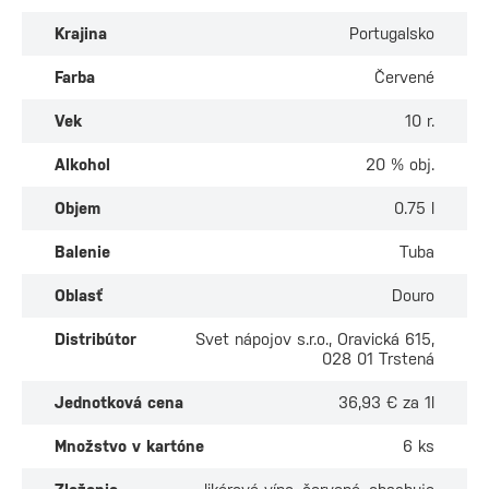
Krajina
Portugalsko
Farba
Červené
Vek
10 r.
Alkohol
20 % obj.
Objem
0.75 l
Balenie
Tuba
Oblasť
Douro
Distribútor
Svet nápojov s.r.o., Oravická 615,
028 01 Trstená
Jednotková cena
36,93 € za 1l
Množstvo v kartóne
6 ks