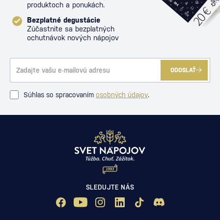
produktoch a ponukách.
Bezplatné degustácie
Zúčastnite sa bezplatných
ochutnávok nových nápojov
ODOSLAŤ
Súhlas so spracovaním
osobných údajov
.
SLEDUJTE NÁS