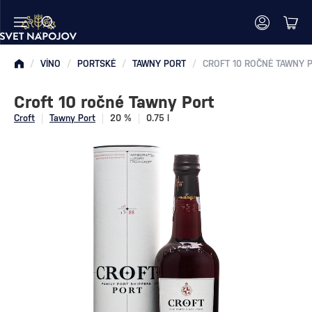
/
VÍNO
/
PORTSKÉ
/
TAWNY PORT
/
CROFT 10 ROČNÉ TAWNY 
Croft 10 ročné Tawny Port
Croft
Tawny Port
20 %
0.75 l