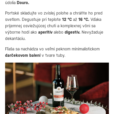
údolia
Douro
.
Portské skladujte vo zvislej polohe a chráňte ho pred
svetlom. Degustuje pri teplote
12 ºC
až
16 ºC.
Vďaka
príjemnej osviežujúcej chuti a komplexnej vôni sa
výborne hodí ako
aperitív
alebo
digestív.
Nevyžaduje
dekantáciu.
Fľaša sa nachádza vo veľmi peknom minimalistickom
darčekovom balení
v tvare tuby.