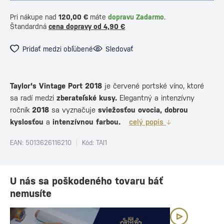
Pri nákupe nad
120,00 €
máte
dopravu Zadarmo
.
Štandardná
cena dopravy od 4,90 €
Pridať medzi obľúbené
Sledovať
Taylor's Vintage Port 2018
je červené portské víno, ktoré
sa radí medzi
zberateľské kusy.
Elegantný a intenzívny
ročník
2018
sa vyznačuje
sviežosťou ovocia, dobrou
kyslosťou
a
intenzívnou farbou.
celý popis
EAN: 5013626116210
Kód: TAI1
U nás sa poškodeného tovaru báť
nemusíte