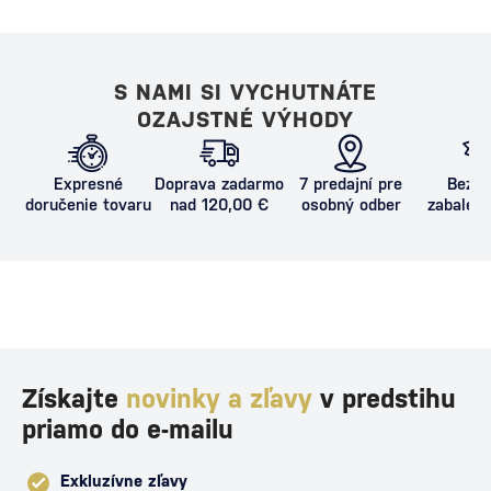
S NAMI SI VYCHUTNÁTE
OZAJSTNÉ VÝHODY
Expresné
Doprava zadarmo
7 predajní pre
Bezpe
doručenie tovaru
nad 120,00 €
osobný odber
zabalený
proti poš
Získajte
novinky a zľavy
v predstihu
priamo do e-mailu
Exkluzívne zľavy