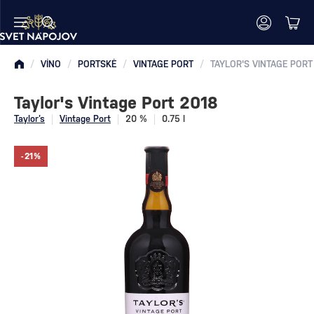
/
VÍNO
/
PORTSKÉ
/
VINTAGE PORT
/
TAYLOR'S VINTAGE PORT
Taylor's Vintage Port 2018
Taylor’s
Vintage Port
20 %
0.75 l
-21%