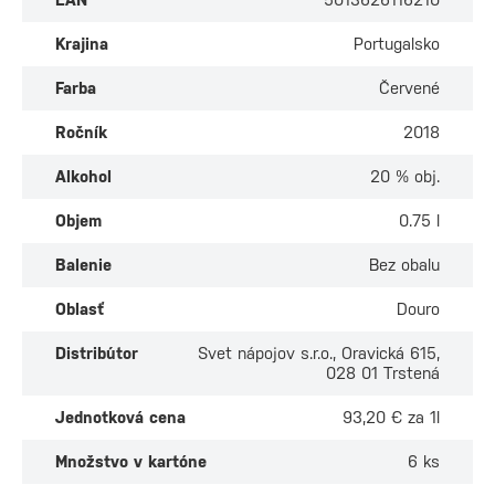
Krajina
Portugalsko
Farba
Červené
Ročník
2018
Alkohol
20 % obj.
Objem
0.75 l
Balenie
Bez obalu
Oblasť
Douro
Distribútor
Svet nápojov s.r.o., Oravická 615,
028 01 Trstená
Jednotková cena
93,20 € za 1l
Množstvo v kartóne
6 ks