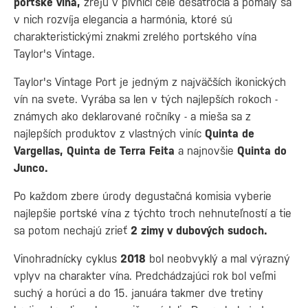
portské vína,
zrejú v pivnici celé desaťročia a pomaly sa
v nich rozvíja elegancia a harmónia, ktoré sú
charakteristickými znakmi zrelého portského vína
Taylor's Vintage.
Taylor's Vintage Port je jedným z najväčších ikonických
vín na svete. Vyrába sa len v tých najlepších rokoch -
známych ako deklarované ročníky - a mieša sa z
najlepších produktov z vlastných viníc
Quinta de
Vargellas, Quinta de Terra Feita
a najnovšie
Quinta do
Junco.
Po každom zbere úrody degustačná komisia vyberie
najlepšie portské vína z týchto troch nehnuteľností a tie
sa potom nechajú zrieť
2 zimy v dubových sudoch.
Vinohradnícky cyklus
2018
bol neobvyklý a mal výrazný
vplyv na charakter vína. Predchádzajúci rok bol veľmi
suchý a horúci a do 15. januára takmer dve tretiny