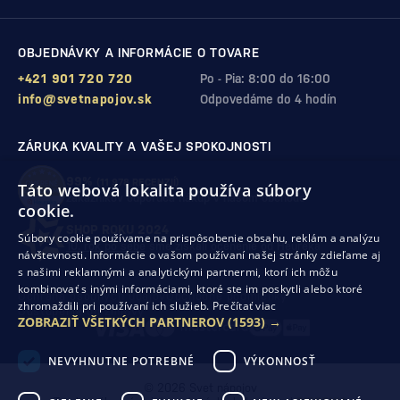
OBJEDNÁVKY A INFORMÁCIE O TOVARE
+421 901 720 720
Po - Pia: 8:00 do 16:00
info@svetnapojov.sk
Odpovedáme do 4 hodín
ZÁRUKA KVALITY A VAŠEJ SPOKOJNOSTI
99%
(11 978 RECENZIÍ)
Táto webová lokalita používa súbory
zákazníkov odporúča nákup v našom obchode
cookie.
SHOP ROKU 2024
Súbory cookie používame na prispôsobenie obsahu, reklám a analýzu
10. rok po sebe
sme získali ocenenie od Heureka
návštevnosti. Informácie o vašom používaní našej stránky zdieľame aj
s našimi reklamnými a analytickými partnermi, ktorí ich môžu
kombinovať s inými informáciami, ktoré ste im poskytli alebo ktoré
Ochrana osobných údajov
Obchodné podmienky
zhromaždili pri používaní ich služieb.
Prečítať viac
Odstúpenie od zmluvy
ZOBRAZIŤ VŠETKÝCH PARTNEROV
(1593) →
NEVYHNUTNE POTREBNÉ
VÝKONNOSŤ
© 2026 Svet nápojov