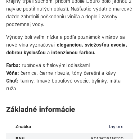
krajiny trpeli suchom, pričom údolie Douro bolo jednou z
najviac postihnutých oblastí. Našťastie výdatné marcové
dažde zabránili poškodeniu viniča a doplnili zásoby
podzemnej vody.
Výnosy boli veľmi nízke a podľa poznámok vinárov sa
nové vína vyznačovali
eleganciou, sviežosťou ovocia,
dobrou kyslosťou
a
intenzívnou farbou.
Farba:
rubínová s fialovými odleskami
Vôňa:
černice, čierne ríbezle, tóny čerešní a kávy
Chuť:
taníny, tmavé bobuľové ovocie, bylinky, mäta,
ruža
Základné informácie
Značka
Taylor’s
EAN
5013626116210