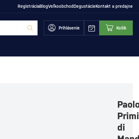
Registrácia
Blog
Veľkoobchod
Degustácie
Kontakt a predajne
Prihlásenie
Košík
Paol
Primi
di
Mand