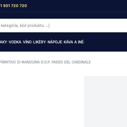
1 901 720 720
AKY
VODKA
VÍNO
LIKÉRY
NÁPOJE
KÁVA A INÉ
RIMITIVO DI MANDURIA D.O.P. PASSO DEL CARDINALE