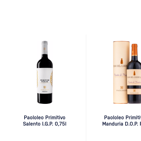
pôvod vína Primitivo
až do…
Paololeo Primitivo
Paololeo Primiti
Salento I.G.P. 0,75l
Manduria D.O.P.
del Cardinale v
0,75l