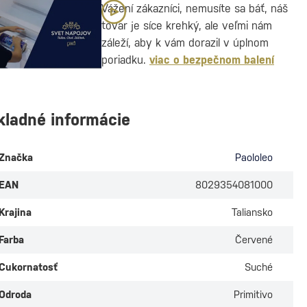
Vážení zákazníci, nemusíte sa báť, náš
tovar je síce krehký, ale veľmi nám
záleží, aby k vám dorazil v úplnom
poriadku.
viac o bezpečnom balení
kladné informácie
Značka
Paololeo
EAN
8029354081000
Krajina
Taliansko
Farba
Červené
Cukornatosť
Suché
Odroda
Primitivo