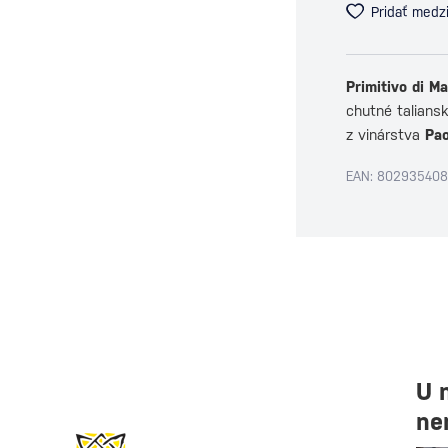
Pridať medz
Primitivo di M
chutné talians
z vinárstva
Pao
EAN: 802935408
U 
ne