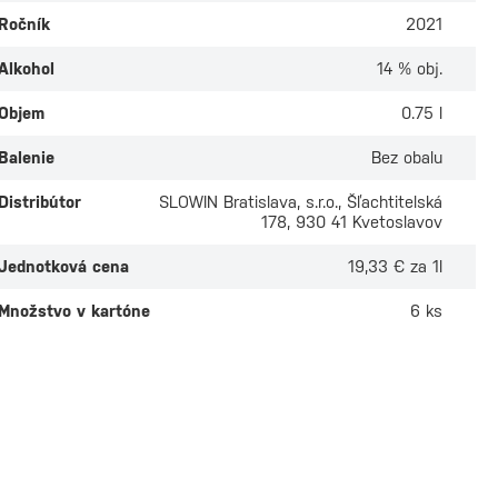
Ročník
2021
Alkohol
14 % obj.
Objem
0.75 l
Balenie
Bez obalu
Distribútor
SLOWIN Bratislava, s.r.o., Šľachtitelská
178, 930 41 Kvetoslavov
Jednotková cena
19,33 € za 1l
Množstvo v kartóne
6 ks