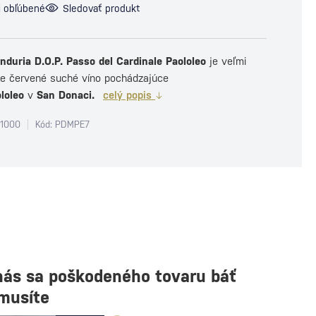
i obľúbené
Sledovať produkt
anduria D.O.P. Passo del Cardinale Paololeo
je veľmi
ke červené suché víno pochádzajúce
loleo
v
San Donaci.
celý popis
1000
Kód: PDMPE7
nás sa poškodeného tovaru báť
musíte