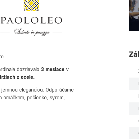
Zá
te.
rdinale dozrievalo
3 mesiace
v
držiach z ocele.
 s jemnou eleganciou. Odporúčame
 omáčkam, pečienke, syrom,