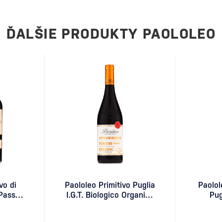
 Korene Primitiva siahajú
ĎALŠIE PRODUKTY PAOLOLEO
vo di
Paololeo Primitivo Puglia
Paolol
 Passo
I.G.T. Biologico Organico
Pug
 tube
Passitivo 0,75l