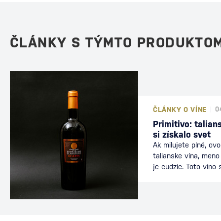
ČLÁNKY S TÝMTO PRODUKTO
ČLÁNKY O VÍNE
0
Primitivo: talia
si získalo svet
Ak milujete plné, o
talianske vína, meno
je cudzie. Toto víno
stalo jedným z najv
medzi milovníkmi čer
náhodou. Poďme sa sp
jeho úspechom, aká j
by ste ho mali mať doma aj