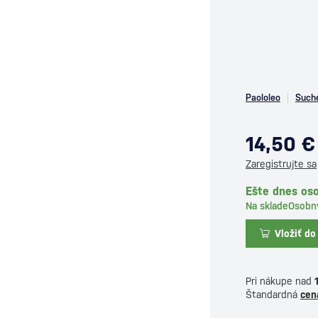
Paololeo
Suché
14,50 €
Zaregistrujte sa
Ešte dnes os
Na sklade
Osobn
Vložiť do
Pri nákupe nad
Štandardná
cen