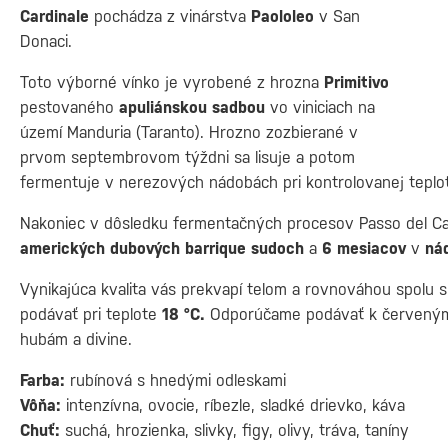
Cardinale
pochádza z vinárstva
Paololeo
v San
Donaci.
Toto výborné vínko je vyrobené z hrozna
Primitivo
pestovaného
apuliánskou sadbou
vo viniciach na
území Manduria (Taranto). Hrozno zozbierané v
prvom septembrovom týždni sa lisuje a potom
fermentuje v nerezových nádobách pri kontrolovanej teplo
Nakoniec v dôsledku fermentačných procesov Passo del Ca
amerických dubových barrique sudoch
a
6 mesiacov
v
ná
Vynikajúca kvalita vás prekvapí telom a rovnováhou spolu
podávať pri teplote
18 °C.
Odporúčame podávať k červeným
hubám a divine.
Farba:
rubínová s hnedými odleskami
Vôňa:
intenzívna, ovocie, ríbezle, sladké drievko, káva
Chuť:
suchá, hrozienka, slivky, figy, olivy, tráva, taníny