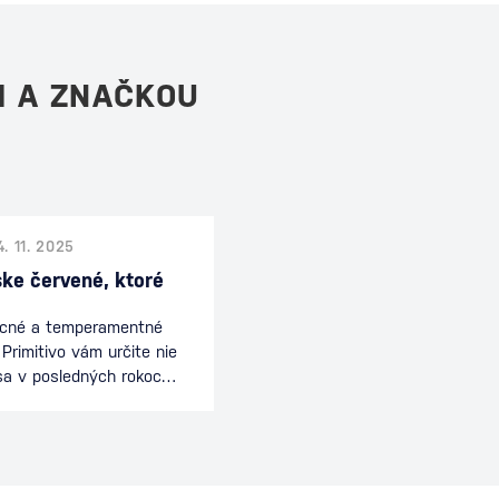
M A ZNAČKOU
4. 11. 2025
nske červené, ktoré
vocné a temperamentné
 Primitivo vám určite nie
 sa v posledných rokoch
yhľadávanejších pojmov
veného vína – a nie
olu pozrieť, čo stojí za
e jeho história a prečo
 vy. História a