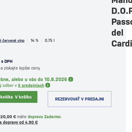
D.O.P
Pass
del
 červené víno
14 %
0.75 l
Card
s DPH
a získajte lepšie ceny
obne, alebo u vás do 10.8.2026
ý odber v
5 predajniach
 košíka
V košíku
REZERVOVAŤ V PREDAJNI
120,00 €
máte
dopravu Zadarmo
.
a dopravy od 4,90 €