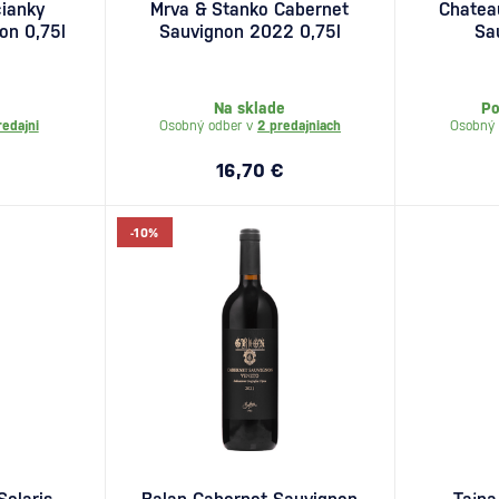
ianky
Mrva & Stanko Cabernet
Chatea
on 0,75l
Sauvignon 2022 0,75l
Sa
Na sklade
Po
redajni
Osobný odber v
2 predajniach
Osobný 
16,70 €
-10%