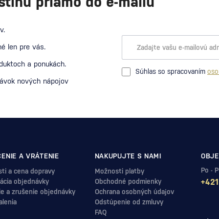
stihu priamo do e-mailu
v.
é len pre vás.
oduktoch a ponukách.
Súhlas so spracovaním
oso
návok nových nápojov
ENIE A VRÁTENIE
NAKUPUJTE S NAMI
OBJE
Po - 
ti a cena dopravy
Možnosti platby
ácia objednávky
Obchodné podmienky
+421
ie a zrušenie objednávky
Ochrana osobných údajov
alenia
Odstúpenie od zmluvy
FAQ