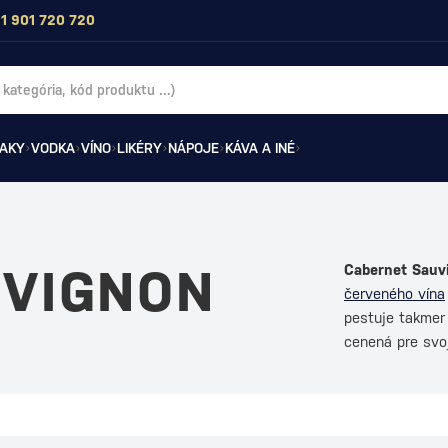
1 901 720 720
AKY
VODKA
VÍNO
LIKÉRY
NÁPOJE
KÁVA A INÉ
UVIGNON
Cabernet Sauv
červeného vína
pestuje takmer
cenená pre svo