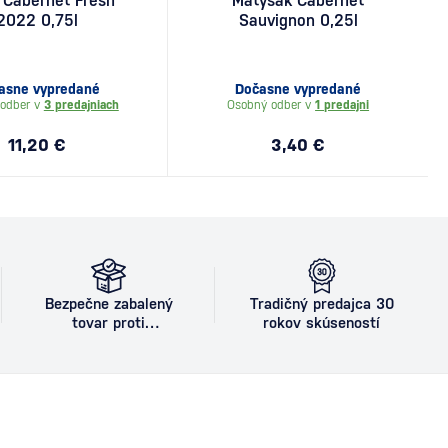
 Cabernet Fresh
Matyšák Cabernet
2022 0,75l
Sauvignon 0,25l
asne vypredané
Dočasne vypredané
odber v
3 predajniach
Osobný odber v
1 predajni
11,20 €
3,40 €
Bezpečne zabalený
Tradičný predajca 30
tovar proti
rokov skúseností
poškodeniu