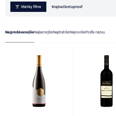
Všetky filtre
Krajina
Dostupnosť
Najpredávanejšie
Najlacnejšie
Najdrahšie
Najnovšie
Podľa názvu