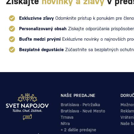
Získajte
novinky a zľavy
v pred
Exkluzívne zľavy
Odomknite prístup k ponukám pre členo
Personalizovaný obsah
Získajte odporúčania prispôsoben
Buďte medzi prvými
Exkluzívne novinky o najnovších pr
Bezplatné degustácie
Zúčastnite sa bezplatných ochut
NAŠE PREDAJNE
DORUČ
Bratislava - Petržalka
Možnos
Bratislava - Nové Mesto
Reklam
Trnava
Vráten
Nitra
Naše b
+ 2 ďalšie predajne