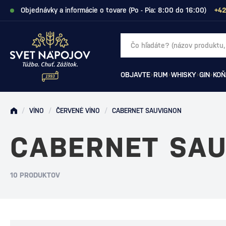
Objednávky a informácie o tovare (Po - Pia: 8:00 do 16:00)
+42
OBJAVTE
RUM
WHISKY
GIN
KOŇ
/
VÍNO
/
ČERVENÉ VÍNO
/
CABERNET SAUVIGNON
CABERNET SA
10 PRODUKTOV