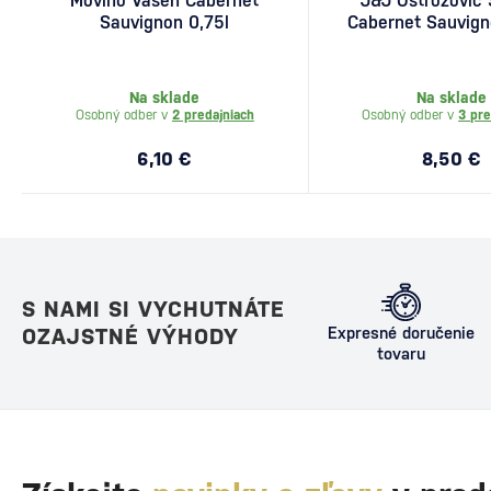
Movino Vášeň Cabernet
J&J Ostrožovič 
Sauvignon 0,75l
Cabernet Sauvign
Na sklade
Na sklade
Osobný odber v
2 predajniach
Osobný odber v
3 pre
6,10 €
8,50 €
S NAMI SI VYCHUTNÁTE
OZAJSTNÉ VÝHODY
Expresné doručenie
tovaru