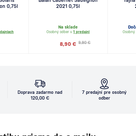
Solaris
Balan Cabernet Sauvignon
Tajna
on 0,75l
2021 0,75l
Na sklade
Doč
dajniach
Osobný odber v
1 predajni
Osobný 
9,90 €
8,90 €
Doprava zadarmo nad
7 predajní pre osobný
120,00 €
odber