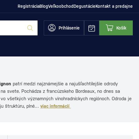
Registrácia
Blog
Veľkoobchod
Degustácie
Kontakt a predajne
Prihlásenie
Košík
ignon
patrí medzi najznámejšie a najušľachtilejšie odrody
na svete. Pochádza z francúzskeho Bordeaux, no dnes sa
 vo všetkých významných vinohradníckych regiónoch. Odroda je
ju štruktúru, plné…
viac informácií