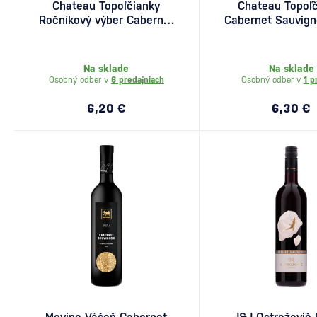
Chateau Topoľčianky
Chateau Topoľč
Ročníkový výber Cabernet
Cabernet Sauvign
Sauvignon 0,75l
Na sklade
Na sklade
Osobný odber v
6 predajniach
Osobný odber v
1 p
6,20 €
6,30 €