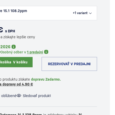
e 15.1 108.2ppm
+1
variant
€
s DPH
a získajte lepšie ceny
8.2026
y
Osobný odber v
1 predajni
 košíka
V košíku
REZERVOVAŤ V PREDAJNI
o produktu získate
dopravu Zadarmo.
a dopravy od 4,90 €
i obľúbené
Sledovať produkt
 Octomore 14.1 128.9ppm
je základnou whisky
14.