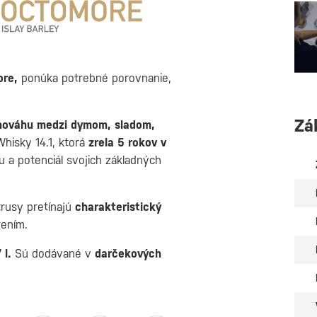
ore,
ponúka potrebné porovnanie,
Zá
nováhu medzi dymom, sladom,
Whisky 14.1, ktorá
zrela 5 rokov v
u a potenciál svojich základných
trusy pretínajú
charakteristický
ením.
 l.
Sú dodávané v
darčekových