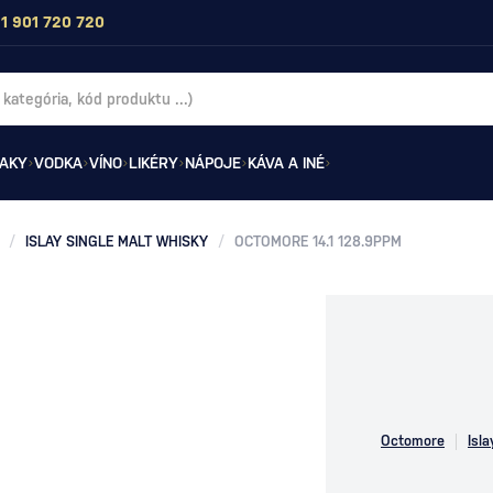
1 901 720 720
AKY
VODKA
VÍNO
LIKÉRY
NÁPOJE
KÁVA A INÉ
/
ISLAY SINGLE MALT WHISKY
/
OCTOMORE 14.1 128.9PPM
Octomore
Isl