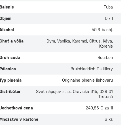
Balenie
Tuba
Objem
0.7 l
Alkohol
59.6 % obj.
Chuť a vôňa
Dym, Vanilka, Karamel, Citrus, Káva,
Korenie
Druh sudu
Bourbon
Pálenica
Bruichladdich Distillery
Typ plnenia
Originálne plnenie liehovaru
Bunnahabhain 18
g Uigeadail 0,7l
ročná 0,7l
Distribútor
Svet nápojov s.r.o., Oravická 615, 028 01
Trstená
ade
Na sklade
 odber v
5 predajniach
Osobný odber v
2 predaj
Jednotková cena
249,86 € za 1l
 €
164,30 €
Množstvo v kartóne
6 ks