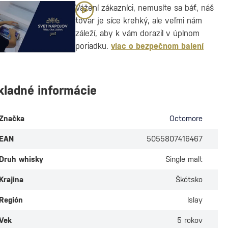
Vážení zákazníci, nemusíte sa báť, náš
tovar je síce krehký, ale veľmi nám
záleží, aby k vám dorazil v úplnom
poriadku.
viac o bezpečnom balení
kladné informácie
Značka
Octomore
EAN
5055807416467
Druh whisky
Single malt
Krajina
Škótsko
Región
Islay
Vek
5 rokov