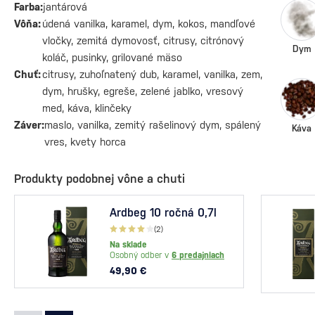
Farba:
jantárová
Vôňa:
údená vanilka, karamel, dym, kokos, mandľové
vločky, zemitá dymovosť, citrusy, citrónový
Dym
koláč, pusinky, grilované mäso
Chuť:
citrusy, zuhoľnatený dub, karamel, vanilka, zem,
dym, hrušky, egreše, zelené jablko, vresový
med, káva, klinčeky
Záver:
maslo, vanilka, zemitý rašelinový dym, spálený
Káva
vres, kvety horca
Produkty podobnej vône a chuti
Ardbeg 10 ročná 0,7l
(2)
Na sklade
Osobný odber v
6 predajniach
49,90 €