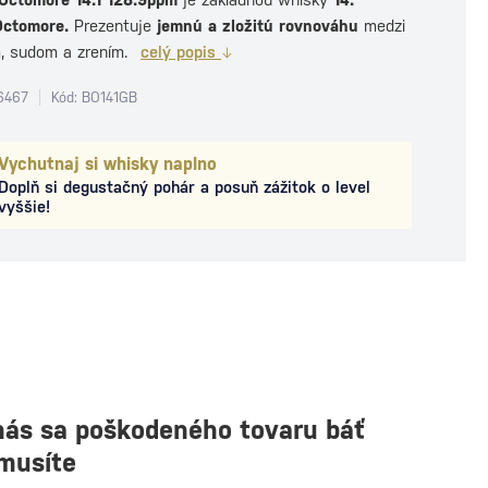
Octomore.
Prezentuje
jemnú a zložitú rovnováhu
medzi
, sudom a zrením.
celý popis
6467
Kód: BO141GB
Vychutnaj si whisky naplno
Doplň si degustačný pohár a posuň zážitok o level
vyššie!
nás sa poškodeného tovaru báť
musíte