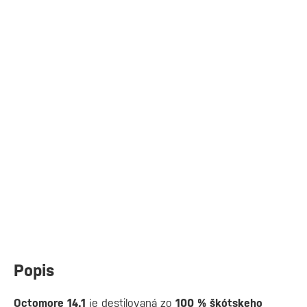
Popis
Octomore 14.1
je destilovaná zo
100 % škótskeho