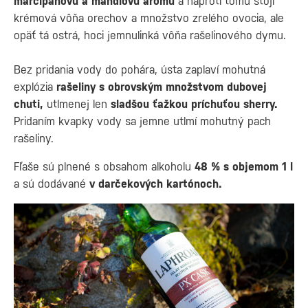
marcipánovú a mandľovú arómu
a naproti tomu stojí
krémová vôňa orechov a množstvo zrelého ovocia, ale
opäť tá ostrá, hoci jemnulinká vôňa rašelinového dymu.
Bez pridania vody do pohára, ústa zaplaví mohutná
explózia
rašeliny s obrovským množstvom dubovej
chuti,
utlmenej len
sladšou ťažkou príchuťou sherry.
Pridaním kvapky vody sa jemne utlmí mohutný pach
rašeliny.
Fľaše sú plnené s obsahom alkoholu
48 % s objemom 1 l
a sú dodávané
v darčekových kartónoch.