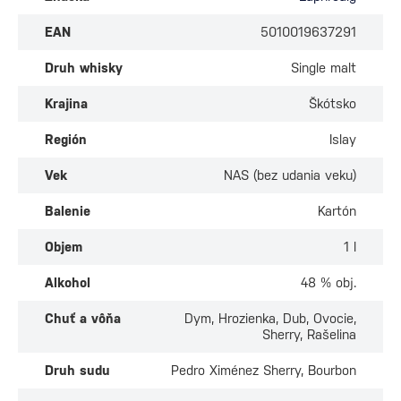
EAN
5010019637291
Druh whisky
Single malt
Krajina
Škótsko
Región
Islay
Vek
NAS (bez udania veku)
Balenie
Kartón
Objem
1 l
Alkohol
48 % obj.
Chuť a vôňa
Dym, Hrozienka, Dub, Ovocie,
Sherry, Rašelina
Druh sudu
Pedro Ximénez Sherry, Bourbon