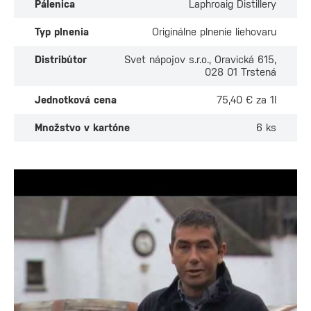
Pálenica
Laphroaig Distillery
Typ plnenia
Originálne plnenie liehovaru
Distribútor
Svet nápojov s.r.o., Oravická 615,
028 01 Trstená
Jednotková cena
75,40 € za 1l
Množstvo v kartóne
6 ks