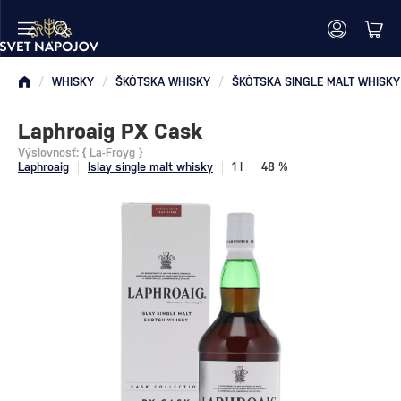
/
WHISKY
/
ŠKÓTSKA WHISKY
/
ŠKÓTSKA SINGLE MALT WHISKY
Laphroaig PX Cask
Výslovnosť: { La-Froyg }
Laphroaig
Islay single malt whisky
1 l
48 %