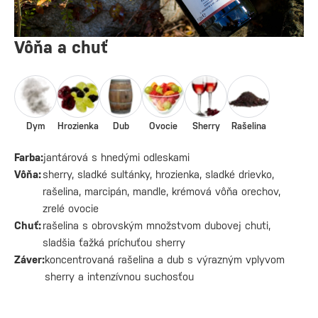
Vôňa a chuť
Dym
Hrozienka
Dub
Ovocie
Sherry
Rašelina
Farba:
jantárová s hnedými odleskami
Vôňa:
sherry, sladké sultánky, hrozienka, sladké drievko,
rašelina, marcipán, mandle, krémová vôňa orechov,
zrelé ovocie
Chuť:
rašelina s obrovským množstvom dubovej chuti,
sladšia ťažká príchuťou sherry
Záver:
koncentrovaná rašelina a dub s výrazným vplyvom
sherry a intenzívnou suchosťou