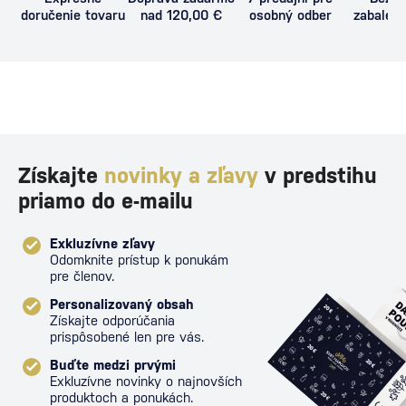
doručenie tovaru
nad 120,00 €
osobný odber
zabalený
proti poš
Získajte
novinky a zľavy
v predstihu
priamo do e-mailu
Exkluzívne zľavy
Odomknite prístup k ponukám
pre členov.
Personalizovaný obsah
Získajte odporúčania
prispôsobené len pre vás.
Buďte medzi prvými
Exkluzívne novinky o najnovších
produktoch a ponukách.