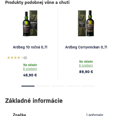
Produkty podobnej vône a chuti
Ardbeg 10 ročná 0,7l
Ardbeg Corryvreckan 0,7l
(2)
Na sklade
Na sklade
6 predajní
6 predajní
89,90 €
49,90 €
Základné informácie
Značka
Laphroaig