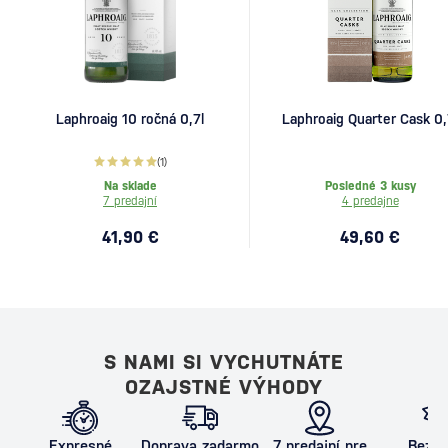
Laphroaig 10 ročná 0,7l
Laphroaig Quarter Cask 0,
(1)
Na sklade
Posledné 3 kusy
7 predajní
4 predajne
41,90 €
49,60 €
S NAMI SI VYCHUTNÁTE
OZAJSTNÉ VÝHODY
Expresné
Doprava zadarmo
7 predajní pre
Bezpe