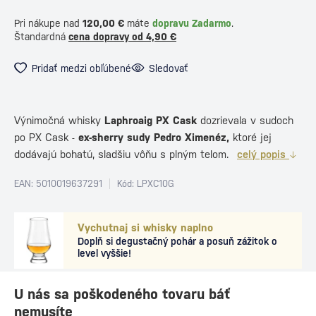
Pri nákupe nad
120,00 €
máte
dopravu Zadarmo
.
Štandardná
cena dopravy od 4,90 €
Pridať medzi obľúbené
Sledovať
Výnimočná whisky
Laphroaig PX Cask
dozrievala v sudoch
po PX Cask -
ex-sherry sudy Pedro Ximenéz,
ktoré jej
dodávajú bohatú, sladšiu vôňu s plným telom.
celý popis
EAN: 5010019637291
Kód: LPXC10G
Vychutnaj si whisky naplno
Doplň si degustačný pohár a posuň zážitok o
level vyššie!
U nás sa poškodeného tovaru báť
nemusíte