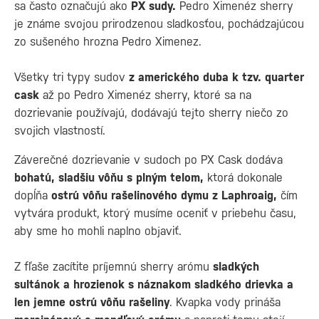
sa často označujú ako
PX sudy.
Pedro Ximenéz sherry
je známe svojou prirodzenou sladkosťou, pochádzajúcou
zo sušeného hrozna Pedro Ximenez.
Všetky tri typy sudov
z amerického duba k tzv. quarter
cask
až po Pedro Ximenéz sherry, ktoré sa na
dozrievanie používajú, dodávajú tejto sherry niečo zo
svojich vlastností.
Záverečné dozrievanie v sudoch po PX Cask dodáva
bohatú, sladšiu vôňu s plným telom,
ktorá dokonale
dopĺňa
ostrú vôňu rašelinového dymu z Laphroaig,
čím
vytvára produkt, ktorý musíme oceniť v priebehu času,
aby sme ho mohli naplno objaviť.
Z fľaše zacítite príjemnú sherry arómu
sladkých
sultánok a hrozienok s náznakom sladkého drievka a
len jemne ostrú vôňu rašeliny
. Kvapka vody prináša