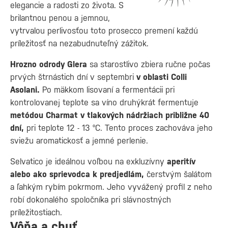
elegancie a radosti zo života. S
brilantnou penou a jemnou,
vytrvalou perlivosťou toto prosecco premení každú
príležitosť na nezabudnuteľný zážitok.
Hrozno odrody Glera
sa starostlivo zbiera ručne počas
prvých štrnástich dní v septembri
v oblasti Colli
Asolani.
Po mäkkom lisovaní a fermentácii pri
kontrolovanej teplote sa víno druhýkrát fermentuje
metódou Charmat v tlakových nádržiach približne 40
dní,
pri teplote 12 - 13 °C. Tento proces zachováva jeho
sviežu aromatickosť a jemné perlenie.
Selvatico je ideálnou voľbou na exkluzívny
aperitív
alebo ako sprievodca k predjedlám,
čerstvým šalátom
a ľahkým rybím pokrmom. Jeho vyvážený profil z neho
robí dokonalého spoločníka pri slávnostných
príležitostiach.
Vôňa a chuť