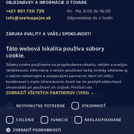
OBJEDNÁVKY A INFORMÁCIE O TOVARE
+421 901 720 720
Po - Pia: 8:00 do 16:00
info@svetnapojov.sk
Odpovedáme do 4 hodín
ZÁRUKA KVALITY A VAŠEJ SPOKOJNOSTI
99%
(11 978 RECENZIÍ)
Táto webová lokalita používa súbory
zákazníkov odporúča nákup v našom obchode
cookie.
SHOP ROKU 2024
Súbory cookie používame na prispôsobenie obsahu, reklám a analýzu
10. rok po sebe
sme získali ocenenie od Heureka
návštevnosti. Informácie o vašom používaní našej stránky zdieľame aj
s našimi reklamnými a analytickými partnermi, ktorí ich môžu
kombinovať s inými informáciami, ktoré ste im poskytli alebo ktoré
Ochrana osobných údajov
Obchodné podmienky
zhromaždili pri používaní ich služieb.
Prečítať viac
Odstúpenie od zmluvy
ZOBRAZIŤ VŠETKÝCH PARTNEROV
(1593) →
NEVYHNUTNE POTREBNÉ
VÝKONNOSŤ
© 2026 Svet nápojov
CIELENIE
FUNKCIE
NEKLASIFIKOVANÉ
Tvorba výkonných internetových obchodov od
RIESENIA
Táto stránka je chránená pomocou reCAPTCHA a uplatňujú sa
Pravidlá ochrany
ZOBRAZIŤ PODROBNOSTI
osobných údajov
spoločnosti Google a ich
Zmluvné podmienky
.