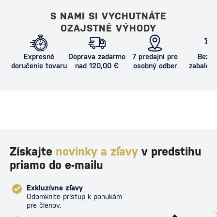
S NAMI SI VYCHUTNÁTE
OZAJSTNÉ VÝHODY
Expresné
Doprava zadarmo
7 predajní pre
Bezpe
doručenie tovaru
nad 120,00 €
osobný odber
zabalený
proti poš
Získajte
novinky a zľavy
v predstihu
priamo do e-mailu
Exkluzívne zľavy
Odomknite prístup k ponukám
pre členov.