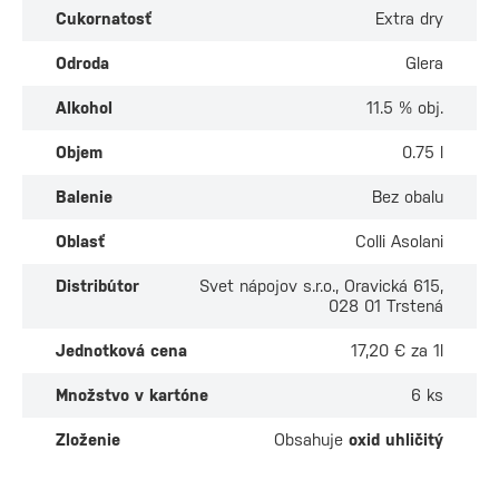
Cukornatosť
Extra dry
Odroda
Glera
Alkohol
11.5 % obj.
Objem
0.75 l
Balenie
Bez obalu
Oblasť
Colli Asolani
Distribútor
Svet nápojov s.r.o., Oravická 615,
028 01 Trstená
Jednotková cena
17,20 € za 1l
Množstvo v kartóne
6 ks
Zloženie
Obsahuje
oxid uhličitý