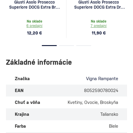
Giusti Asolo Prosecco
Giusti Asolo Prosecco
Superiore DOCG Extra Brut
Superiore DOCG Extra Dry
0,75l
0,75l
Na sklade
Na sklade
6 predajní
7 predajní
12,20 €
11,90 €
Základné informácie
Značka
Vigna Rampante
EAN
8052590780024
Chuť a vôňa
Kvetiny, Ovocie, Broskyňa
Krajina
Taliansko
Farba
Biele