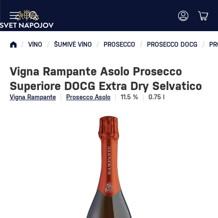
/
VÍNO
/
ŠUMIVÉ VÍNO
/
PROSECCO
/
PROSECCO DOCG
/
PR
Vigna Rampante Asolo Prosecco
Superiore DOCG Extra Dry Selvatico
Vigna Rampante
Prosecco Asolo
11.5 %
0.75 l