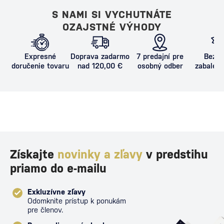
S NAMI SI VYCHUTNÁTE
OZAJSTNÉ VÝHODY
Expresné
Doprava zadarmo
7 predajní pre
Bezpe
doručenie tovaru
nad 120,00 €
osobný odber
zabalený
proti poš
Získajte
novinky a zľavy
v predstihu
priamo do e-mailu
Exkluzívne zľavy
Odomknite prístup k ponukám
pre členov.