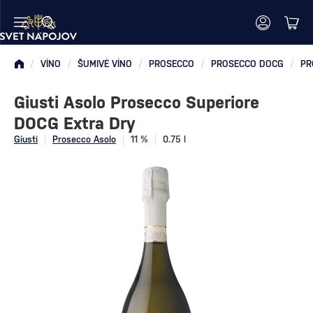
/
VÍNO
/
ŠUMIVÉ VÍNO
/
PROSECCO
/
PROSECCO DOCG
/
PR
Giusti Asolo Prosecco Superiore
DOCG Extra Dry
Giusti
Prosecco Asolo
11 %
0.75 l