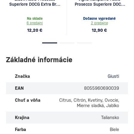
Superiore DOCG Extra Brut
Prosecco Superiore DOCG
0,75l
Brut Bacca Nuda 0,75l
Na sklade
Dočasne vypredané
6 predajní
2 predajne
12,20 €
12,90 €
Základné informácie
Značka
Giusti
EAN
8055960690039
Chuť a vôňa
Citrus, Citrón, Kvetiny, Ovocie,
Mierne sladká, Jablko
Krajina
Taliansko
Farba
Biele