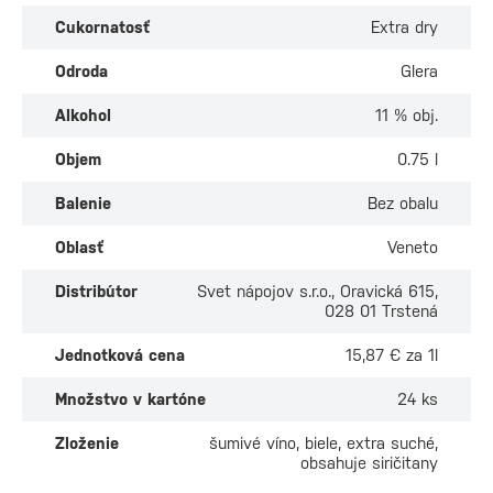
Cukornatosť
Extra dry
Odroda
Glera
Alkohol
11 % obj.
Objem
0.75 l
Balenie
Bez obalu
Oblasť
Veneto
Distribútor
Svet nápojov s.r.o., Oravická 615,
028 01 Trstená
Jednotková cena
15,87 € za 1l
Množstvo v kartóne
24 ks
Zloženie
šumivé víno, biele, extra suché,
obsahuje siričitany