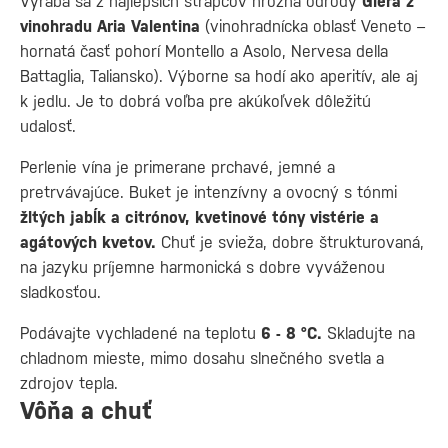
Vyrába sa z najlepších strapcov hrozna odrody
Glera z
vinohradu Aria Valentina
(vinohradnícka oblasť Veneto –
hornatá časť pohorí Montello a Asolo, Nervesa della
Battaglia, Taliansko). Výborne sa hodí ako aperitív, ale aj
k jedlu. Je to dobrá voľba pre akúkoľvek dôležitú
udalosť.
Perlenie vína je primerane prchavé, jemné a
pretrvávajúce. Buket je intenzívny a ovocný s tónmi
žltých jabĺk a citrónov, kvetinové tóny vistérie a
agátových kvetov.
Chuť je svieža, dobre štrukturovaná,
na jazyku príjemne harmonická s dobre vyváženou
sladkosťou.
Podávajte vychladené na teplotu
6 - 8 °C.
Skladujte na
chladnom mieste, mimo dosahu slnečného svetla a
zdrojov tepla.
Vôňa a chuť