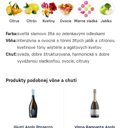
Citrus
Citrón
Kvetiny
Ovocie
Mierne sladká
Jablko
Farba:
svetlá slamovo žltá so zelenkavými odleskami
Vôňa:
intenzívna a ovocná s tónmi žltých jabĺk a citrónov,
kvetinové tóny wistérie a agátových kvetov
Chuť:
svieža, dobre štrukturovaná, harmonická s dobre
vyváženou sladkosťou, ovocie, citrusy
Produkty podobnej vône a chuti
Giusti Asolo Prosecco
Vigna Rampante Asolo