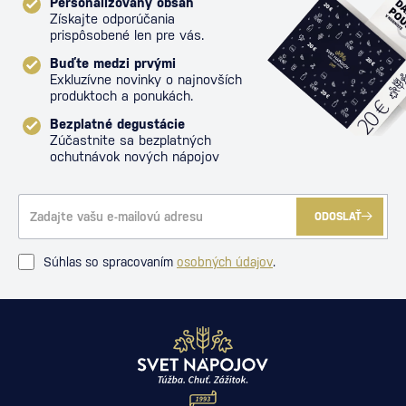
Personalizovaný obsah
Získajte odporúčania
prispôsobené len pre vás.
Buďte medzi prvými
Exkluzívne novinky o najnovších
produktoch a ponukách.
Bezplatné degustácie
Zúčastnite sa bezplatných
ochutnávok nových nápojov
ODOSLAŤ
Súhlas so spracovaním
osobných údajov
.