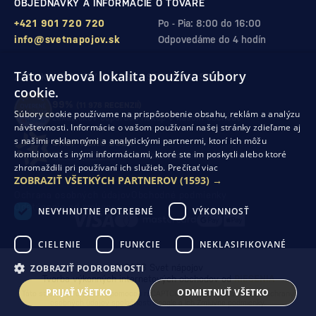
OBJEDNÁVKY A INFORMÁCIE O TOVARE
+421 901 720 720
Po - Pia: 8:00 do 16:00
info@svetnapojov.sk
Odpovedáme do 4 hodín
Táto webová lokalita používa súbory
ZÁRUKA KVALITY A VAŠEJ SPOKOJNOSTI
cookie.
99%
(11 978 RECENZIÍ)
Súbory cookie používame na prispôsobenie obsahu, reklám a analýzu
zákazníkov odporúča nákup v našom obchode
návštevnosti. Informácie o vašom používaní našej stránky zdieľame aj
s našimi reklamnými a analytickými partnermi, ktorí ich môžu
SHOP ROKU 2024
kombinovať s inými informáciami, ktoré ste im poskytli alebo ktoré
10. rok po sebe
sme získali ocenenie od Heureka
zhromaždili pri používaní ich služieb.
Prečítať viac
ZOBRAZIŤ VŠETKÝCH PARTNEROV
(1593) →
Ochrana osobných údajov
Obchodné podmienky
Odstúpenie od zmluvy
NEVYHNUTNE POTREBNÉ
VÝKONNOSŤ
CIELENIE
FUNKCIE
NEKLASIFIKOVANÉ
ZOBRAZIŤ PODROBNOSTI
© 2026 Svet nápojov
Tvorba výkonných internetových obchodov od
RIESENIA
PRIJAŤ VŠETKO
ODMIETNUŤ VŠETKO
Táto stránka je chránená pomocou reCAPTCHA a uplatňujú sa
Pravidlá ochrany
osobných údajov
spoločnosti Google a ich
Zmluvné podmienky
.