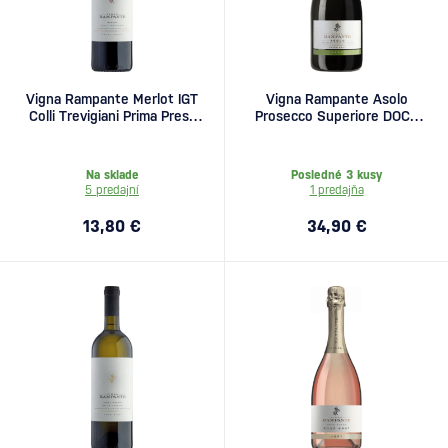
Vigna Rampante Merlot IGT
Vigna Rampante Asolo
Colli Trevigiani Prima Presa
Prosecco Superiore DOCG
0,75l
Extra Brut Zero 1,5l
Na sklade
Posledné 3 kusy
5 predajní
1 predajňa
13,80 €
34,90 €