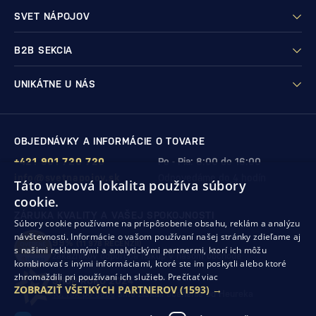
SVET NÁPOJOV
B2B SEKCIA
UNIKÁTNE U NÁS
OBJEDNÁVKY A INFORMÁCIE O TOVARE
+421 901 720 720
Po - Pia: 8:00 do 16:00
info@svetnapojov.sk
Odpovedáme do 4 hodín
Táto webová lokalita používa súbory
cookie.
ZÁRUKA KVALITY A VAŠEJ SPOKOJNOSTI
Súbory cookie používame na prispôsobenie obsahu, reklám a analýzu
návštevnosti. Informácie o vašom používaní našej stránky zdieľame aj
99%
(11 978 RECENZIÍ)
s našimi reklamnými a analytickými partnermi, ktorí ich môžu
zákazníkov odporúča nákup v našom obchode
kombinovať s inými informáciami, ktoré ste im poskytli alebo ktoré
zhromaždili pri používaní ich služieb.
Prečítať viac
SHOP ROKU 2024
ZOBRAZIŤ VŠETKÝCH PARTNEROV
(1593) →
10. rok po sebe
sme získali ocenenie od Heureka