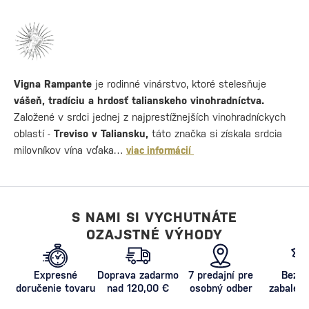
Vigna Rampante
je rodinné vinárstvo, ktoré stelesňuje
vášeň, tradíciu a hrdosť talianskeho vinohradníctva.
Založené v srdci jednej z najprestížnejších vinohradníckych
oblastí -
Treviso v Taliansku,
táto značka si získala srdcia
milovníkov vína vďaka…
viac informácií
S NAMI SI VYCHUTNÁTE
OZAJSTNÉ VÝHODY
Expresné
Doprava zadarmo
7 predajní pre
Bezpe
doručenie tovaru
nad 120,00 €
osobný odber
zabalený
proti poš