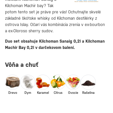
Kilchoman Machir bay? Tak
potom tento set je práve pre vás! Ochutnajte skvelé
základné škótske whisky od Kilchoman destilérky z
ostrova Islay. Očarí vás kombinácia zrenia v ex-bourbon
a ex-Oloroso sherry sudov.
Duo set obsahuje Kilchoman Sanaig 0,2l a Kilchoman
Machir Bay 0,2l v darčekovom balení.
Vôňa a chuť
Drevo
Dym
Karamel
Citrus
Ovocie
Rašelina