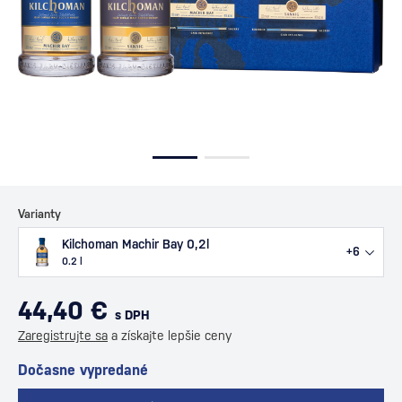
Varianty
Kilchoman Machir Bay 0,2l
+6
0.2 l
44,40 €
s DPH
Zaregistrujte sa
a získajte lepšie ceny
Dočasne vypredané