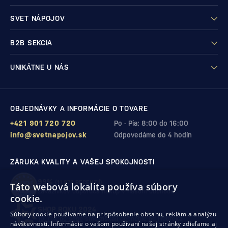
SVET NÁPOJOV
B2B SEKCIA
UNIKÁTNE U NÁS
OBJEDNÁVKY A INFORMÁCIE O TOVARE
+421 901 720 720
Po - Pia: 8:00 do 16:00
info@svetnapojov.sk
Odpovedáme do 4 hodín
ZÁRUKA KVALITY A VAŠEJ SPOKOJNOSTI
99%
(11 978 RECENZIÍ)
Táto webová lokalita používa súbory
zákazníkov odporúča nákup v našom obchode
cookie.
SHOP ROKU 2024
Súbory cookie používame na prispôsobenie obsahu, reklám a analýzu
10. rok po sebe
sme získali ocenenie od Heureka
návštevnosti. Informácie o vašom používaní našej stránky zdieľame aj