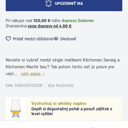
UPOZORNIŤ MA
Pri nákupe nad
120,00 €
máte
dopravu Zadarmo
.
Štandardná
cena dopravy od 4,90 €
Pridať medzi obľúbené
Sledovať
Neviete si vybrať medzi single matlkami Kilchoman Sanaig a
Kilchoman Machir bay? Tak potom tento set je práve pre
vás!…
celý popis
EAN: 5060210701208
Kód: KILDUO4G
Vychutnaj si whisky naplno
Doplň si degustačný pohár a posuň zážitok o
level vyššie!