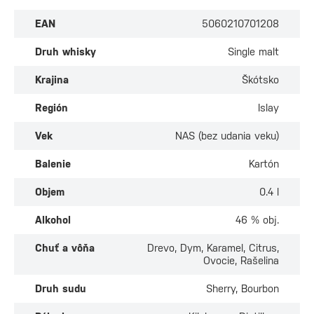
EAN
5060210701208
Druh whisky
Single malt
Krajina
Škótsko
Región
Islay
Vek
NAS (bez udania veku)
Balenie
Kartón
Objem
0.4 l
Alkohol
46 % obj.
Chuť a vôňa
Drevo, Dym, Karamel, Citrus,
Ovocie, Rašelina
Druh sudu
Sherry, Bourbon