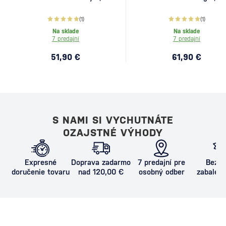
(1)
(1)
Na sklade
Na sklade
7 predajní
7 predajní
51,90 €
61,90 €
S NAMI SI VYCHUTNÁTE
OZAJSTNÉ VÝHODY
Expresné
Doprava zadarmo
7 predajní pre
Bezpe
doručenie tovaru
nad 120,00 €
osobný odber
zabalený
proti poš