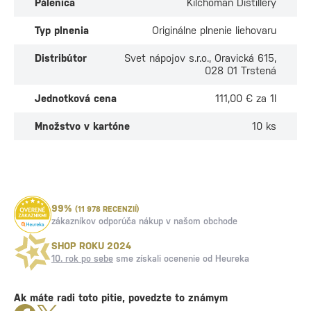
Pálenica
Kilchoman Distillery
Typ plnenia
Originálne plnenie liehovaru
Distribútor
Svet nápojov s.r.o., Oravická 615,
028 01 Trstená
Jednotková cena
111,00 € za 1l
Množstvo v kartóne
10 ks
99%
(11 978 RECENZIÍ)
zákazníkov odporúča nákup v našom obchode
SHOP ROKU 2024
10. rok po sebe
sme získali ocenenie od Heureka
Ak máte radi toto pitie, povedzte to známym