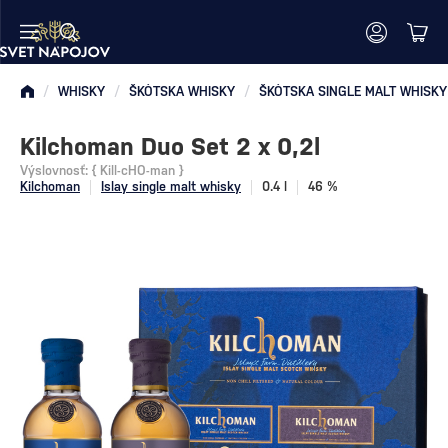
/
WHISKY
/
ŠKÓTSKA WHISKY
/
ŠKÓTSKA SINGLE MALT WHISKY
Kilchoman Duo Set 2 x 0,2l
Výslovnosť: { Kill-cHO-man }
Kilchoman
Islay single malt whisky
0.4 l
46 %