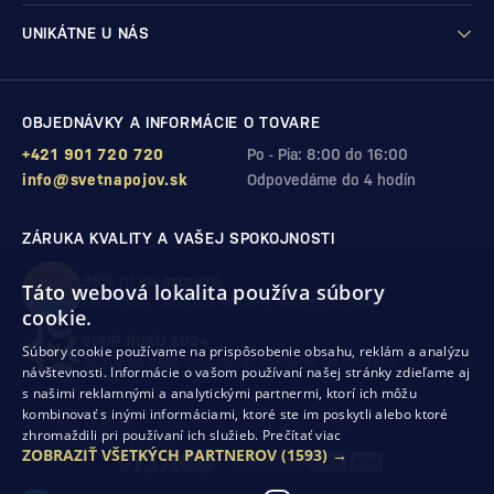
UNIKÁTNE U NÁS
OBJEDNÁVKY A INFORMÁCIE O TOVARE
+421 901 720 720
Po - Pia: 8:00 do 16:00
info@svetnapojov.sk
Odpovedáme do 4 hodín
ZÁRUKA KVALITY A VAŠEJ SPOKOJNOSTI
99%
(11 978 RECENZIÍ)
Táto webová lokalita používa súbory
zákazníkov odporúča nákup v našom obchode
cookie.
SHOP ROKU 2024
Súbory cookie používame na prispôsobenie obsahu, reklám a analýzu
10. rok po sebe
sme získali ocenenie od Heureka
návštevnosti. Informácie o vašom používaní našej stránky zdieľame aj
s našimi reklamnými a analytickými partnermi, ktorí ich môžu
kombinovať s inými informáciami, ktoré ste im poskytli alebo ktoré
Ochrana osobných údajov
Obchodné podmienky
zhromaždili pri používaní ich služieb.
Prečítať viac
Odstúpenie od zmluvy
ZOBRAZIŤ VŠETKÝCH PARTNEROV
(1593) →