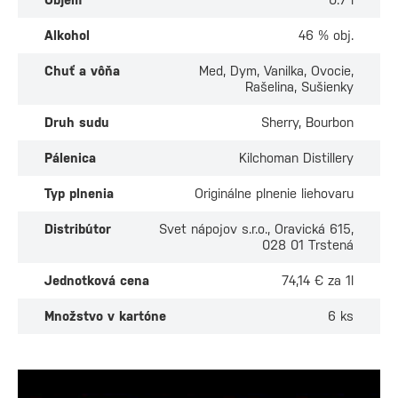
Alkohol
46 % obj.
Chuť a vôňa
Med, Dym, Vanilka, Ovocie,
Rašelina, Sušienky
Druh sudu
Sherry, Bourbon
Pálenica
Kilchoman Distillery
Typ plnenia
Originálne plnenie liehovaru
Distribútor
Svet nápojov s.r.o., Oravická 615,
028 01 Trstená
Jednotková cena
74,14 € za 1l
Množstvo v kartóne
6 ks