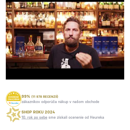
99%
(11 978 RECENZIÍ)
zákazníkov odporúča nákup v našom obchode
SHOP ROKU 2024
10. rok po sebe
sme získali ocenenie od Heureka