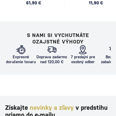
61,90 €
11,90 €
S NAMI SI VYCHUTNÁTE
OZAJSTNÉ VÝHODY
Expresné
Doprava zadarmo
7 predajní pre
Bezpe
doručenie tovaru
nad 120,00 €
osobný odber
zabalený
proti poš
Získajte
novinky a zľavy
v predstihu
priamo do e-mailu