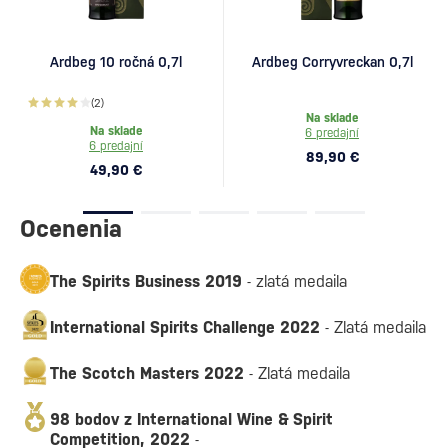
Ardbeg 10 ročná 0,7l
Ardbeg Corryvreckan 0,7l
(2)
Na sklade
Na sklade
6 predajní
6 predajní
89,90 €
49,90 €
Ocenenia
The Spirits Business 2019
- zlatá medaila
International Spirits Challenge 2022
- Zlatá medaila
The Scotch Masters 2022
- Zlatá medaila
98 bodov z International Wine & Spirit
Competition, 2022
-