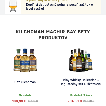
Doplň si degustačný pohár a posuň zážitok o
level vyššie!
KILCHOMAN MACHIR BAY SETY
PRODUKTOV
Islay Whisky Collection –
Set Kilchoman
Degustačný set 6 škótskych
whisky
Na sklade
Posledné 3 kusy
168,93 €
264,59 €
187,70 €
287,60 €