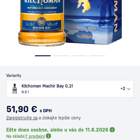
Varianty
Kilchoman Machir Bay 0,2l
+2
0.2 l
51,90 €
s DPH
Zaregistrujte sa
a získajte lepšie ceny
Ešte dnes osobne, alebo u vás do 11.8.2026
Na sklade
7 predajní