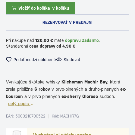
Vložiť do košíka
V košíku
REZERVOVAŤ V PREDAJNI
Pri nákupe nad
120,00 €
máte
dopravu Zadarmo
.
Štandardná
cena dopravy od 4,90 €
Pridať medzi obľúbené
Sledovať
Vynikajúca škótska whisky
Kilchoman Machir Bay,
ktorá
zrela približne
6
rokov
v prvo-plnených a druho-plnených
ex-
bourbon
a v prvo-plnených
ex-sherry Oloroso
sudoch.
celý popis
EAN: 5060210700522
Kód: MACHIR7G
Vychutnaj si whisky naplno