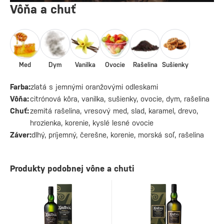
Vôňa a chuť
Med
Dym
Vanilka
Ovocie
Rašelina
Sušienky
Farba:
zlatá s jemnými oranžovými odleskami
Vôňa:
citrónová kôra, vanilka, sušienky, ovocie, dym, rašelina
Chuť:
zemitá rašelina, vresový med, slad, karamel, drevo,
hrozienka, korenie, kyslé lesné ovocie
Záver:
dlhý, príjemný, čerešne, korenie, morská soľ, rašelina
Produkty podobnej vône a chuti