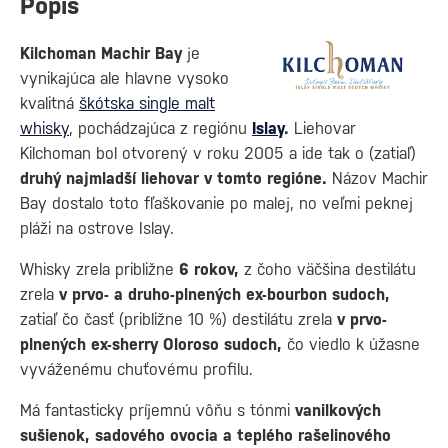
Popis
Kilchoman Machir Bay
je
vynikajúca ale hlavne vysoko
kvalitná
škótska single malt
whisky
, pochádzajúca z regiónu
Islay
.
Liehovar
Kilchoman bol otvorený v roku 2005 a ide tak o (zatiaľ)
druhý najmladší liehovar v tomto regióne.
Názov Machir
Bay dostalo toto fľaškovanie po malej, no veľmi peknej
pláži na ostrove Islay.
Whisky zrela približne
6 rokov,
z čoho väčšina destilátu
zrela
v prvo- a druho-plnených ex-bourbon sudoch,
zatiaľ čo časť (približne 10 %) destilátu zrela
v prvo-
plnených ex-sherry Oloroso sudoch,
čo viedlo k úžasne
vyváženému chuťovému profilu.
Má fantasticky príjemnú vôňu s tónmi
vanilkových
sušienok, sadového ovocia a teplého rašelinového