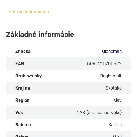
+
5 ďalších ocenení
Základné informácie
Značka
Kilchoman
EAN
5060210700522
Druh whisky
Single malt
Krajina
Škótsko
Región
Islay
Vek
NAS (bez udania veku)
Balenie
Kartón
Objem
0.7 l