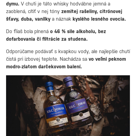
dymu.
V chuti je táto whisky hodvábne jemná a
zaoblená, cítiť v nej tóny
zemitej rašeliny, citrónovej
šťavy, duba, vanilky
a náznak
kyslého lesného ovocia.
Do fliaš bola plnená
o 46 % sile alkoholu, bez
dofarbovania či filtrácie za studena.
Odporúčame podávať s kvapkou vody, ale najlepšie chutí
čistá pri izbovej teplote. Nachádza sa
vo veľmi peknom
modro-zlatom darčekovom balení.