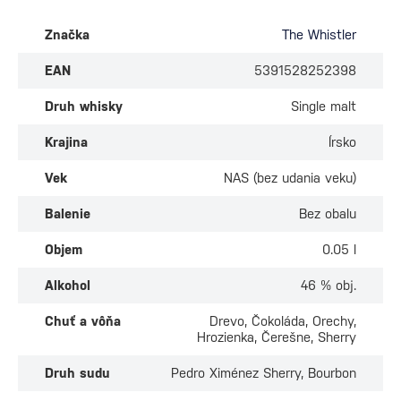
Značka
The Whistler
EAN
5391528252398
Druh whisky
Single malt
Krajina
Írsko
Vek
NAS (bez udania veku)
Balenie
Bez obalu
Objem
0.05 l
Alkohol
46 % obj.
Chuť a vôňa
Drevo, Čokoláda, Orechy,
Hrozienka, Čerešne, Sherry
Druh sudu
Pedro Ximénez Sherry, Bourbon