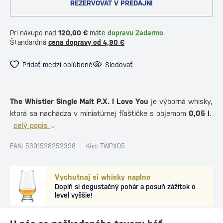
REZERVOVAŤ V PREDAJNI
Pri nákupe nad
120,00 €
máte
dopravu Zadarmo
.
Štandardná
cena dopravy od 4,90 €
Pridať medzi obľúbené
Sledovať
The Whistler Single Malt P.X. I Love You
je výborná whisky,
ktorá sa nachádza v miniatúrnej fľaštičke s objemom
0,05 l
.
celý popis
EAN: 5391528252398
Kód: TWPX05
Vychutnaj si whisky naplno
Doplň si degustačný pohár a posuň zážitok o
level vyššie!