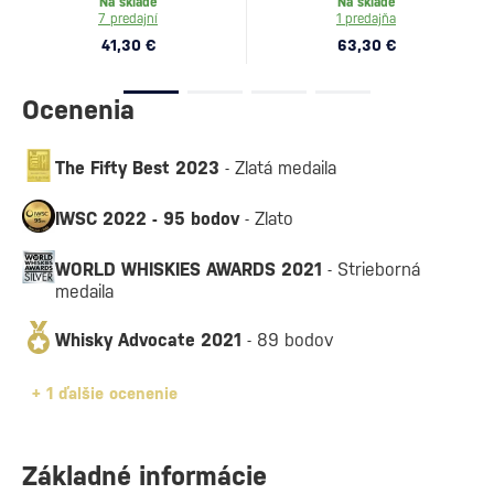
Na sklade
Na sklade
7 predajní
1 predajňa
41,30 €
63,30 €
Ocenenia
The Fifty Best 2023
- Zlatá medaila
IWSC 2022 - 95 bodov
- Zlato
WORLD WHISKIES AWARDS 2021
- Strieborná
medaila
Whisky Advocate 2021
- 89 bodov
+
1 ďalšie ocenenie
Základné informácie