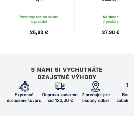
Posledný kus na sklade
Na sklade
5 predajní
6 predajní
25,90 €
37,90 €
S NAMI SI VYCHUTNÁTE
OZAJSTNÉ VÝHODY
Expresné
Doprava zadarmo
7 predajní pre
Bezpe
doručenie tovaru
nad 120,00 €
osobný odber
zabalený
proti poš