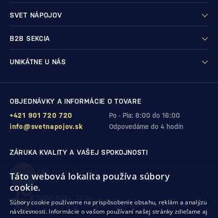
SVET NÁPOJOV
B2B SEKCIA
UNIKÁTNE U NÁS
OBJEDNÁVKY A INFORMÁCIE O TOVARE
+421 901 720 720
Po - Pia: 8:00 do 16:00
info@svetnapojov.sk
Odpovedáme do 4 hodín
ZÁRUKA KVALITY A VAŠEJ SPOKOJNOSTI
99%
(11 978 RECENZIÍ)
Táto webová lokalita používa súbory
zákazníkov odporúča nákup v našom obchode
cookie.
SHOP ROKU 2024
Súbory cookie používame na prispôsobenie obsahu, reklám a analýzu
10. rok po sebe
sme získali ocenenie od Heureka
návštevnosti. Informácie o vašom používaní našej stránky zdieľame aj