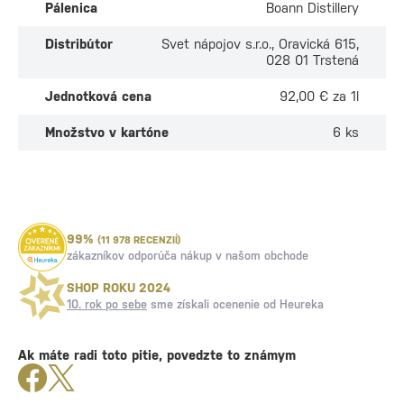
Pálenica
Boann Distillery
Distribútor
Svet nápojov s.r.o., Oravická 615,
028 01 Trstená
Jednotková cena
92,00 € za 1l
Množstvo v kartóne
6 ks
99%
(11 978 RECENZIÍ)
zákazníkov odporúča nákup v našom obchode
SHOP ROKU 2024
10. rok po sebe
sme získali ocenenie od Heureka
Ak máte radi toto pitie, povedzte to známym