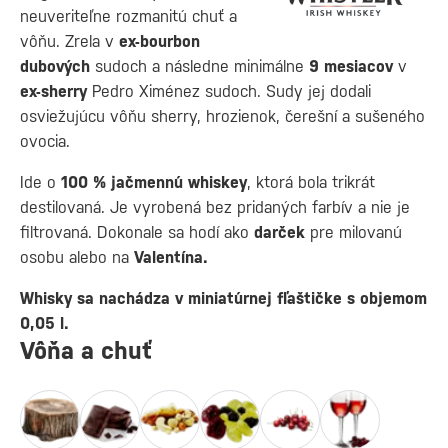
neuveriteľne rozmanitú chuť a
vôňu. Zrela v
ex-bourbon
dubových
sudoch a následne minimálne
9
mesiacov
v
ex-sherry
Pedro Ximénez sudoch. Sudy jej dodali
osviežujúcu vôňu sherry, hrozienok, čerešní a sušeného
ovocia.
Ide o
100 % jačmennú whiskey
, ktorá bola trikrát
destilovaná. Je vyrobená bez pridaných farbív a nie je
filtrovaná. Dokonale sa hodí ako
darček
pre milovanú
osobu alebo na
Valentína.
Whisky sa nachádza v miniatúrnej fľaštičke s objemom
0,05 l.
Vôňa a chuť