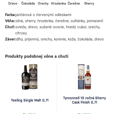
Drevo
Čokoláda
Orechy
Hrozienka
Čerešne
Sherry
Farba:
jantárová s červenými odleskami
Vôňa:
silná, sherry, hrozienka, čerešne, sultánky, pomaranč
Chuť:
svieža, drevo, sušené ovocie, hnedý cukor, orechy,
citrusy
Záver:
dlhý, príjemný, orechy, korenie, koža, čokoláda, drevo
Produkty podobnej vône a chuti
Tyrconnell 10 ročná Sherry
Teeling Single Malt 0,7l
Cask Finish 0,7l