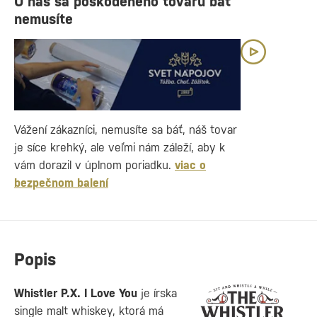
U nás sa poškodeného tovaru báť
nemusíte
Vážení zákazníci, nemusíte sa báť, náš tovar
je síce krehký, ale veľmi nám záleží, aby k
vám dorazil v úplnom poriadku.
viac o
bezpečnom balení
Popis
Whistler P.X. I Love You
je írska
single malt whiskey, ktorá má