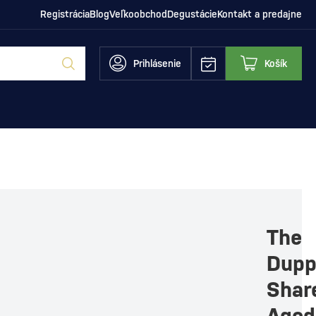
Registrácia
Blog
Veľkoobchod
Degustácie
Kontakt a predajne
Prihlásenie
Košík
The
Dupp
Shar
Aged