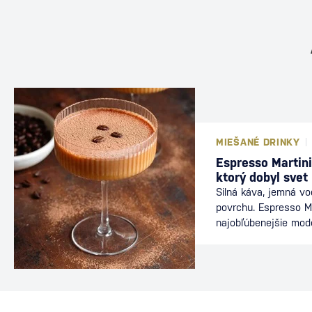
MIEŠANÉ DRINKY
Espresso Martini
ktorý dobyl svet
Silná káva, jemná v
povrchu. Espresso Ma
najobľúbenejšie mod
nájdete v baroch po
energiu kávy s elega
ideálnou voľbou po v
dlhého večera s priat
dôkazom, že aj relat