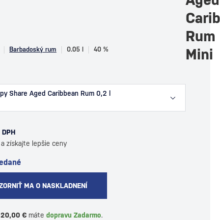
Cari
Rum
Barbadoský rum
0.05 l
40 %
Mini
py Share Aged Caribbean Rum 0,2 l
s DPH
a získajte lepšie ceny
redané
ZORNIŤ MA O NASKLADNENÍ
120,00 €
máte
dopravu Zadarmo
.