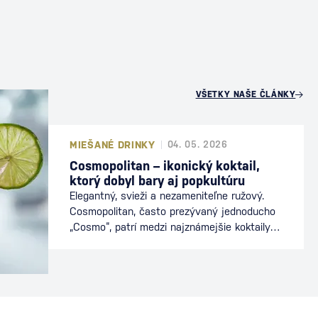
U
VŠETKY NAŠE ČLÁNKY
MIEŠANÉ DRINKY
04. 05. 2026
Cosmopolitan – ikonický koktail,
ktorý dobyl bary aj popkultúru
Elegantný, svieži a nezameniteľne ružový.
Cosmopolitan, často prezývaný jednoducho
„Cosmo“, patrí medzi najznámejšie koktaily
sveta. Preslávil sa nielen v baroch, ale aj v
popkultúre, kde sa stal symbolom
mestského štýlu a sofistikovanosti. Dnes je
stálicou koktailových lístkov a obľúbeným
drinkom milovníkov vodky a citrusových