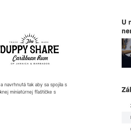
U 
ne
a navrhnutá tak aby sa spojila s
Zá
ej miniatúrnej fľaštičke s