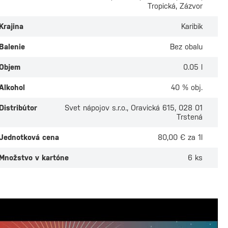
Tropická, Zázvor
Krajina
Karibik
Balenie
Bez obalu
Objem
0.05 l
Alkohol
40 % obj.
Distribútor
Svet nápojov s.r.o., Oravická 615, 028 01
Trstená
Jednotková cena
80,00 € za 1l
Duppy Share
Doorly's 8 ročný 0
Množstvo v kartóne
6 ks
 Caribbean Rum
Dočasne vypredané
ne vypredané
Osobný odber v
4 predaj
 odber v
4 predajniach
31,70 €
 €