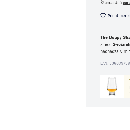
Štandardná
cen
Pridať medz
The Duppy Sha
zmesi
3-ročnéh
nachádza v min
EAN: 50603973