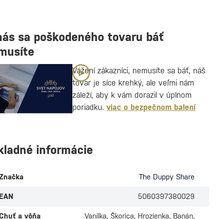
nás sa poškodeného tovaru báť
musíte
Vážení zákazníci, nemusíte sa báť, náš
tovar je síce krehký, ale veľmi nám
záleží, aby k vám dorazil v úplnom
poriadku.
viac o bezpečnom balení
kladné informácie
Značka
The Duppy Share
EAN
5060397380029
Chuť a vôňa
Vanilka, Škorica, Hrozienka, Banán,