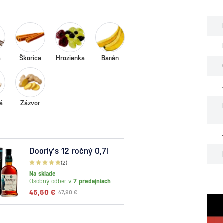
a
Škorica
Hrozienka
Banán
á
Zázvor
Doorly's 12 ročný 0,7l
The 
Aged
(2)
0,7l
Na sklade
Dočas
Osobný odber v
7 predajniach
Osobný
45,50 €
47,90 €
27,30