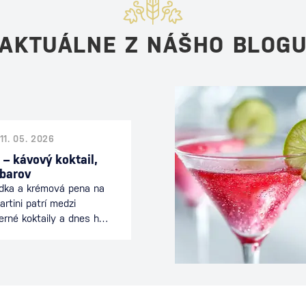
AKTUÁLNE Z NÁŠHO BLOG
11. 05. 2026
 – kávový koktail,
 barov
odka a krémová pena na
rtini patrí medzi
erné koktaily a dnes ho
 celom svete. Spája
nciou koktailu a je
ečeri alebo počas
eľmi. Tento drink je
ívne mladý koktail sa