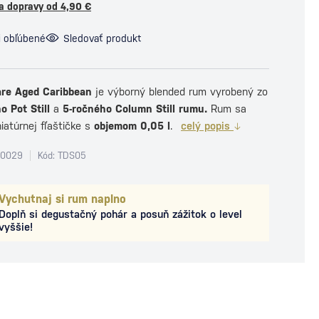
a dopravy od 4,90 €
i obľúbené
Sledovať produkt
re Aged Caribbean
je výborný blended rum vyrobený zo
o Pot Still
a
5-ročného Column Still rumu.
Rum sa
iatúrnej fľaštičke s
objemom 0,05 l
.
celý popis
80029
Kód: TDS05
Vychutnaj si rum naplno
Doplň si degustačný pohár a posuň zážitok o level
vyššie!