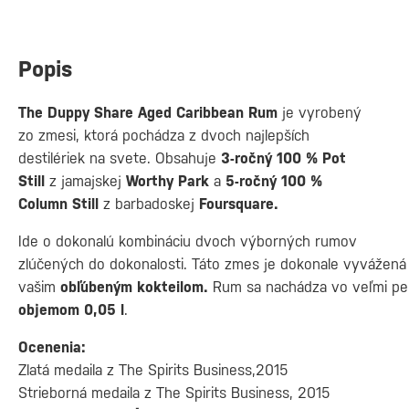
Popis
The Duppy Share Aged Caribbean Rum
je vyrobený
zo zmesi, ktorá pochádza z dvoch najlepších
destilériek na svete. Obsahuje
3-ročný 100 % Pot
Still
z jamajskej
Worthy Park
a
5-ročný 100 %
Column Still
z barbadoskej
Foursquare.
Ide o dokonalú kombináciu dvoch výborných rumov
zlúčených do dokonalosti. Táto zmes je dokonale vyvážená 
vašim
obľúbeným kokteilom.
Rum sa nachádza vo veľmi pekn
objemom 0,05
l
.
Ocenenia:
Zlatá medaila z The Spirits Business,2015
Strieborná medaila z The Spirits Business, 2015