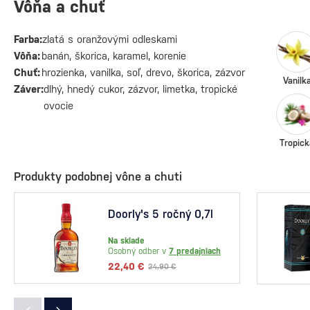
Vôňa a chuť
Farba:
zlatá s oranžovými odleskami
Vôňa:
banán, škorica, karamel, korenie
Chuť:
hrozienka, vanilka, soľ, drevo, škorica, zázvor
Vanilk
Záver:
dlhý, hnedý cukor, zázvor, limetka, tropické
ovocie
Tropick
Produkty podobnej vône a chuti
Doorly's 5 ročný 0,7l
Na sklade
Osobný odber v
7 predajniach
22,40 €
24,90 €