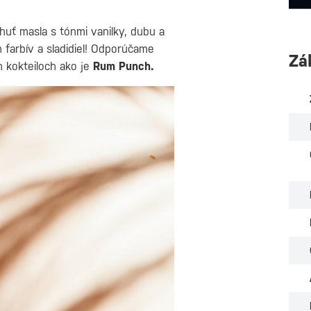
uť masla s tónmi vanilky, dubu a
 farbív a sladidiel! Odporúčame
Zá
 kokteiloch ako je
Rum Punch.