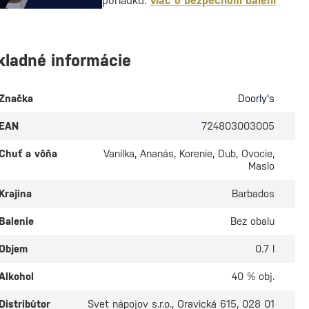
poriadku.
viac o bezpečnom balení
kladné informácie
Značka
Doorly's
EAN
724803003005
Chuť a vôňa
Vanilka, Ananás, Korenie, Dub, Ovocie,
Maslo
Krajina
Barbados
Balenie
Bez obalu
Objem
0.7 l
Alkohol
40 % obj.
Distribútor
Svet nápojov s.r.o., Oravická 615, 028 01