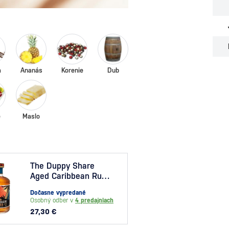
a
Ananás
Korenie
Dub
e
Maslo
The Duppy Share
Plan
Aged Caribbean Rum
ročný
0,7l
Dočasne vypredané
Dočas
Osobný odber v
4 predajniach
Osobný
27,30 €
25,30