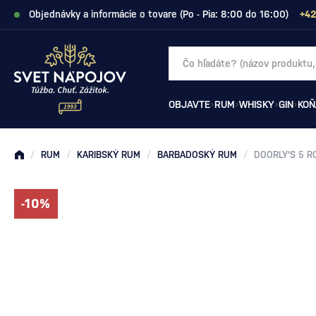
Objednávky a informácie o tovare (Po - Pia: 8:00 do 16:00)
+42
OBJAVTE
RUM
WHISKY
GIN
KOŇ
/
RUM
/
KARIBSKÝ RUM
/
BARBADOSKÝ RUM
/
DOORLY'S 5 R
-10%