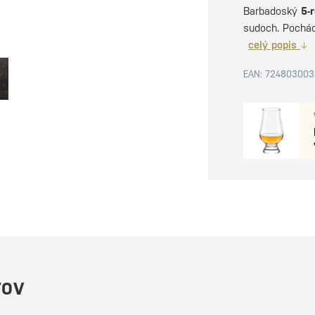
Barbadoský
5-
sudoch. Pochád
celý popis
EAN: 72480300
TOV