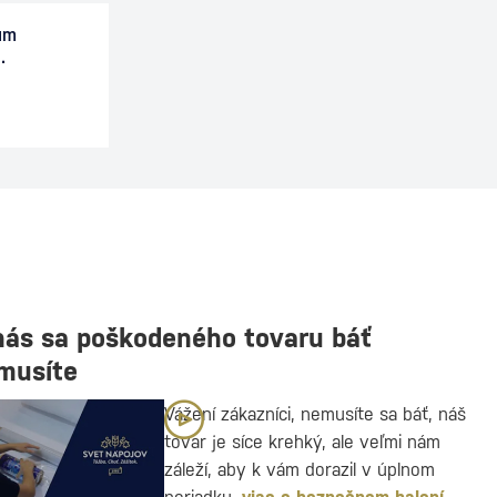
um
.
nás sa poškodeného tovaru báť
musíte
Vážení zákazníci, nemusíte sa báť, náš
tovar je síce krehký, ale veľmi nám
záleží, aby k vám dorazil v úplnom