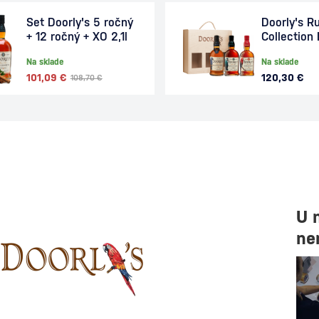
Set Doorly's 5 ročný
Doorly's R
+ 12 ročný + XO 2,1l
Collection I
Na sklade
Na sklade
101,09 €
120,30 €
108,70 €
U 
ne