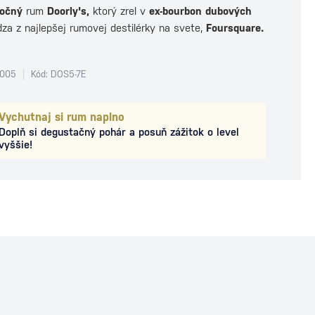
ročný
rum
Doorly's,
ktorý zrel v
ex-bourbon dubových
za z najlepšej rumovej destilérky na svete,
Foursquare.
3005
Kód: DOS5-7E
Vychutnaj si rum naplno
Doplň si degustačný pohár a posuň zážitok o level
vyššie!