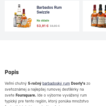
Barbados Rum
Swizzle
Na sklade
53,91 €
59,90 €
Popis
Veľmi chutný
5-ročný
barbadoský rum
Doorly's
zo
svetoznámej a najlepšej rumovej destilérky na
svete
Foursquare.
Ide o výborne vyvážený rum
typický pre tento región, ktorý ponúka množstvo