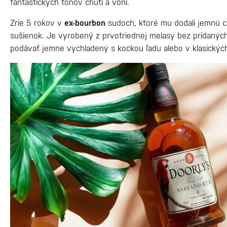
fantastických tónov chutí a vôní.
Zrie 5 rokov v
ex-bourbon
sudoch, ktoré mu dodali jemnú ch
sušienok. Je vyrobený z prvotriednej melasy bez pridaných
podávať jemne vychladený s kockou ľadu alebo v klasických