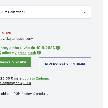
 Rum Collection I.
s DPH
a získajte lepšie ceny
obne, alebo u vás do 10.8.2026
ý odber v
7 predajniach
 košíka
V košíku
REZERVOVAŤ V PREDAJNI
120,00 €
máte
dopravu Zadarmo
.
a dopravy od 4,90 €
i obľúbené
Sledovať produkt