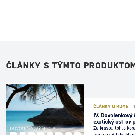
ČLÁNKY S TÝMTO PRODUKTO
ČLÁNKY O RUME
IV. Dovolenkový 
exotický ostrov 
Za krásou tohto kora
viac než 80 dychberú