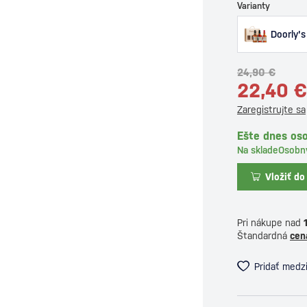
Varianty
Doorly's
24,90 €
22,40 €
Zaregistrujte sa
Ešte dnes os
Na sklade
Osobn
Vložiť do
Pri nákupe nad
Štandardná
cen
Pridať medz