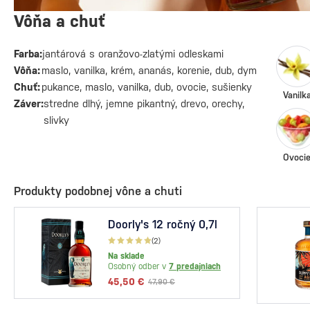
Vôňa a chuť
Farba:
jantárová s oranžovo-zlatými odleskami
Vôňa:
maslo, vanilka, krém, ananás, korenie, dub, dym
Chuť:
pukance, maslo, vanilka, dub, ovocie, sušienky
Vanilk
Záver:
stredne dlhý, jemne pikantný, drevo, orechy,
slivky
Ovoci
Produkty podobnej vône a chuti
Doorly's 12 ročný 0,7l
(2)
Na sklade
Osobný odber v
7 predajniach
45,50 €
47,90 €