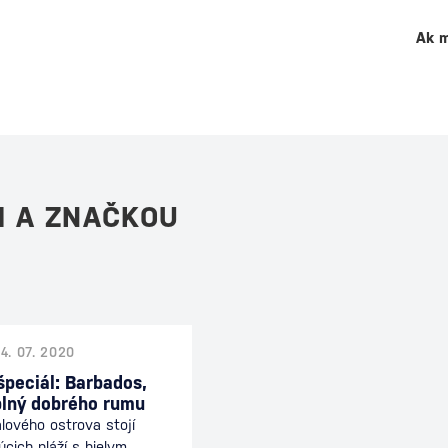
Ak m
M A ZNAČKOU
14. 07. 2020
špeciál: Barbados,
plný dobrého rumu
lového ostrova stojí
cich pláží s bielym