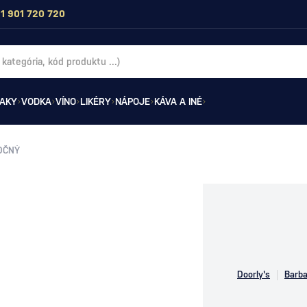
1 901 720 720
AKY
VODKA
VÍNO
LIKÉRY
NÁPOJE
KÁVA A INÉ
OČNÝ
Doorly's
Barb