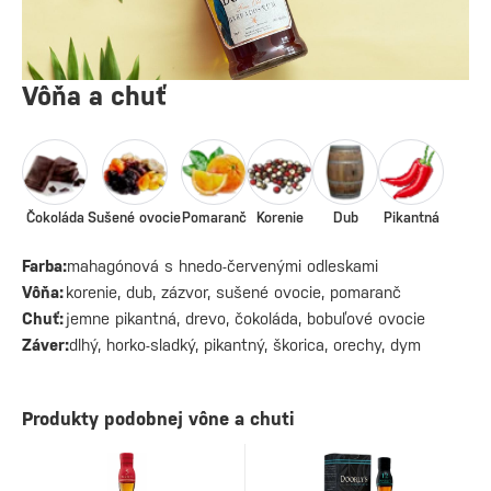
Vôňa a chuť
Čokoláda
Sušené ovocie
Pomaranč
Korenie
Dub
Pikantná
Farba:
mahagónová s hnedo-červenými odleskami
Vôňa:
korenie, dub, zázvor, sušené ovocie, pomaranč
Chuť:
jemne pikantná, drevo, čokoláda, bobuľové ovocie
Záver:
dlhý, horko-sladký, pikantný, škorica, orechy, dym
Produkty podobnej vône a chuti