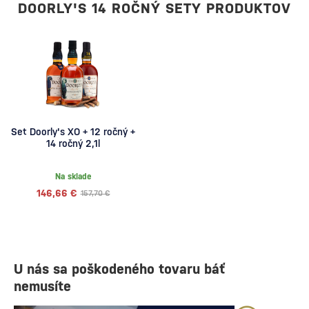
DOORLY'S 14 ROČNÝ SETY PRODUKTOV
Set Doorly's XO + 12 ročný +
14 ročný 2,1l
Na sklade
146,66 €
157,70 €
U nás sa poškodeného tovaru báť
nemusíte