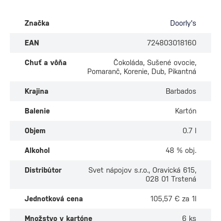
Značka
Doorly's
EAN
724803018160
Chuť a vôňa
Čokoláda, Sušené ovocie,
Pomaranč, Korenie, Dub, Pikantná
Krajina
Barbados
Balenie
Kartón
Objem
0.7 l
Alkohol
48 % obj.
Distribútor
Svet nápojov s.r.o., Oravická 615,
028 01 Trstená
Jednotková cena
105,57 € za 1l
Množstvo v kartóne
6 ks