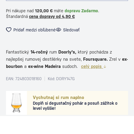
Pri nákupe nad
120,00 €
máte
dopravu Zadarmo
.
Štandardná
cena dopravy od 4,90 €
Pridať medzi obľúbené
Sledovať
Fantastický
14-ročný
rum
Doorly's,
ktorý pochádza z
najlepšej rumovej destilérky na svete,
Foursquare.
Zrel v
ex-
bourbon
a
ex-wine Madeira
sudoch.
celý popis
EAN: 724803018160
Kód: DORY147G
Vychutnaj si rum naplno
Doplň si degustačný pohár a posuň zážitok o
level vyššie!