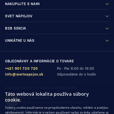
NAKUPUJTE S NAMI
SVET NÁPOJOV
B2B SEKCIA
UNIKÁTNE U NÁS
OBJEDNÁVKY A INFORMÁCIE O TOVARE
+421 901 720 720
Po - Pia: 8:00 do 16:00
info@svetnapojov.sk
Odpovedáme do 4 hodín
ZÁRUKA KVALITY A VAŠEJ SPOKOJNOSTI
Táto webová lokalita používa súbory
99%
(11 978 RECENZIÍ)
cookie.
zákazníkov odporúča nákup v našom obchode
Súbory cookie používame na prispôsobenie obsahu, reklám a analýzu
SHOP ROKU 2024
návštevnosti. Informácie o vašom používaní našej stránky zdieľame aj