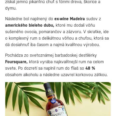
získal jemnú pikantnú chuť s tónmi dreva, škorice a
dymu.
Následne bol naplnený do
ex-wine Madeira
sudov z
amerického bieleho dubu,
ktoré mu dodali vôňu
sušeného ovocia, pomarančov a zázvoru. V skratke, ide
o komplexný rum s delikátnou vôňou a chuťou, ktorá sa
dá dosiahnuť iba časom a najmä kvalitnou výrobou.
Pochádza zo svetoznámej barbadoskej destilérky
Foursquare,
ktorá vyrába najkvalitnejší rum na celom
svete. Po dozretí sa naplnil rum do fliaš so
48 %
obsahom alkoholu a následne uzavrel korkovou zátkou.