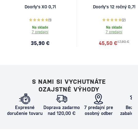
Doorly's XO 0,7l
Doorly's 12 ročný 0,7l
(1)
(2)
Na sklade
Na sklade
7 predajní
7 predajní
47,90 €
35,90 €
45,50 €
S NAMI SI VYCHUTNÁTE
OZAJSTNÉ VÝHODY
Expresné
Doprava zadarmo
7 predajní pre
Bezpe
doručenie tovaru
nad 120,00 €
osobný odber
zabalený
proti poš