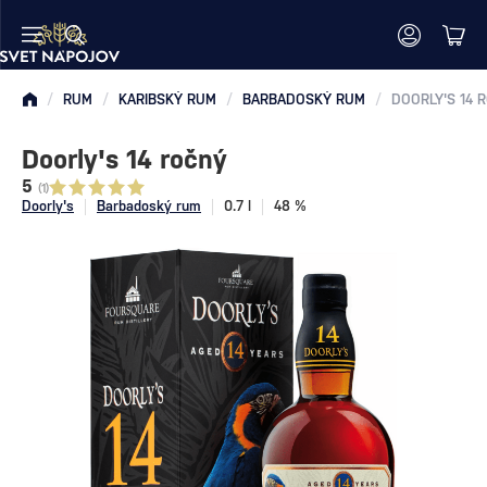
/
RUM
/
KARIBSKÝ RUM
/
BARBADOSKÝ RUM
/
DOORLY'S 14 
Doorly's 14 ročný
5
(1)
Doorly's
Barbadoský rum
0.7 l
48 %