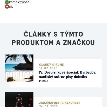
komplexnost
nic
ČLÁNKY S TÝMTO
PRODUKTOM A ZNAČKOU
ČLÁNKY O RUME
14. 07. 2020
IV. Dovolenkový špeciál: Barbados,
exotický ostrov plný dobrého
rumu
ZAUJÍMAVOSTI O ALKOHOLE
24. 01. 2025