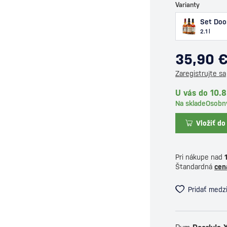
Varianty
Set Door
2.1 l
35,90 
Zaregistrujte sa
U vás do 10.
Na sklade
Osobn
Vložiť do
Pri nákupe nad
Štandardná
cen
Pridať medz