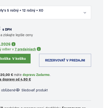
ly's 5 ročný + 12 ročný + XO
€
s DPH
a získajte lepšie ceny
8.2026
ý odber v
7 predajniach
 košíka
V košíku
REZERVOVAŤ V PREDAJNI
120,00 €
máte
dopravu Zadarmo
.
a dopravy od 4,90 €
i obľúbené
Sledovať produkt