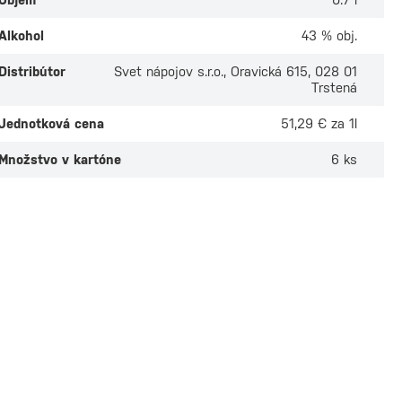
Alkohol
43 % obj.
Distribútor
Svet nápojov s.r.o., Oravická 615, 028 01
Trstená
Jednotková cena
51,29 € za 1l
Množstvo v kartóne
6 ks