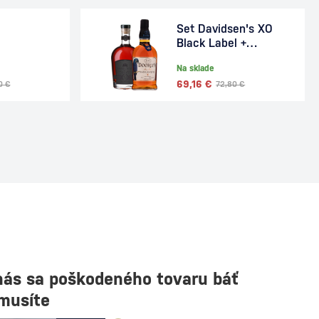
Set Davidsen's XO
Black Label +
Doorly's XO Rum 1,4l
Na sklade
69,16 €
0 €
72,80 €
nás sa poškodeného tovaru báť
musíte