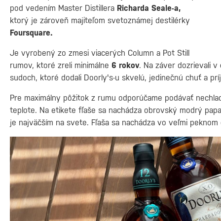
pod vedením Master Distillera
Richarda Seale-a,
ktorý je zároveň majiteľom svetoznámej destilérky
Foursquare.
Je vyrobený zo zmesi viacerých Column a Pot Still
rumov, ktoré zreli minimálne
6 rokov
. Na záver dozrievali v
sudoch, ktoré dodali Doorly's-u skvelú, jedinečnú chuť a pr
Pre maximálny pôžitok z rumu odporúčame podávať nechlade
teplote. Na etikete fľaše sa nachádza obrovský modrý pap
je najväčším na svete. Fľaša sa nachádza vo veľmi peknom