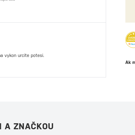
na vykon urcite potesi.
Ak m
M A ZNAČKOU