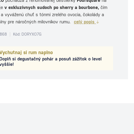
XO
pochádza z renomovanej destilérky
Foursquare
na
eje
v exkluzívnych sudoch po sherry a bourbone,
čím
 a vyváženú chuť s tónmi zrelého ovocia, čokolády a
álny pre náročných milovníkov rumu.
celý popis
0868
Kód: DORYXO7G
Vychutnaj si rum naplno
Doplň si degustačný pohár a posuň zážitok o level
vyššie!