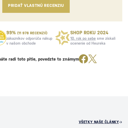
PRIDAŤ VLASTNÚ RECENZIU
99%
SHOP ROKU 2024
(11 978 RECENZIÍ)
zákazníkov odporúča nákup
10. rok po sebe
sme získali
v našom obchode
ocenenie od Heureka
áte radi toto pitie, povedzte to známym
VŠETKY NAŠE ČLÁNKY