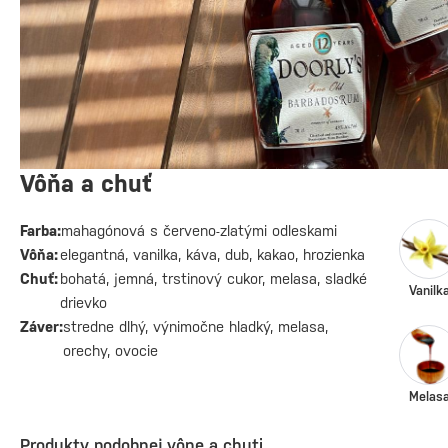
Vôňa a chuť
Farba:
mahagónová s červeno-zlatými odleskami
Vôňa:
elegantná, vanilka, káva, dub, kakao, hrozienka
Chuť:
bohatá, jemná, trstinový cukor, melasa, sladké
Vanilk
drievko
Záver:
stredne dlhý, výnimočne hladký, melasa,
orechy, ovocie
Melas
Produkty podobnej vône a chuti