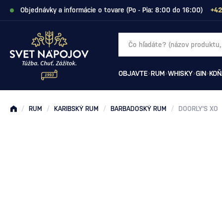
Objednávky a informácie o tovare (Po - Pia: 8:00 do 16:00)
+42
OBJAVTE
RUM
WHISKY
GIN
KOŇ
/
RUM
/
KARIBSKÝ RUM
/
BARBADOSKÝ RUM
/
DOORLY'S XO