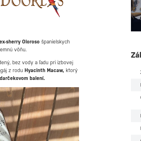
ex-sherry Oloroso
španielskych
íjemnú vôňu.
Zá
ný, bez vody a ľadu pri izbovej
agáj z rodu
Hyacinth Macaw,
ktorý
darčekovom balení.