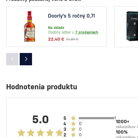
Doorly's 5 ročný 0,7l
Na sklade
Osobný odber v
7 predajniach
22,40 €
24,90 €
Hodnotenia produktu
5.0
5
1
1000+
4
0
zákazníkov s
3
0
100%
2
0
zákazníkov 