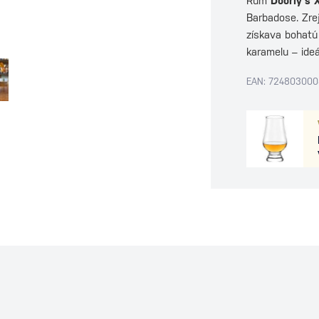
Rum
Doorly's 
Barbadose. Zr
získava bohatú
karamelu – ide
EAN: 72480300