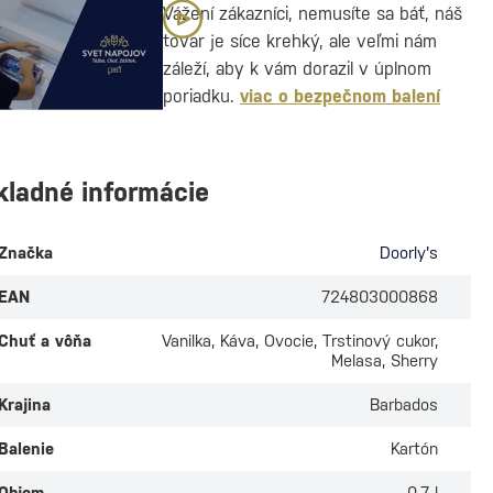
Vážení zákazníci, nemusíte sa báť, náš
tovar je síce krehký, ale veľmi nám
záleží, aby k vám dorazil v úplnom
poriadku.
viac o bezpečnom balení
kladné informácie
Značka
Doorly's
EAN
724803000868
Chuť a vôňa
Vanilka, Káva, Ovocie, Trstinový cukor,
Melasa, Sherry
Krajina
Barbados
Balenie
Kartón
Objem
0.7 l