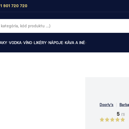
1 901 720 720
AKY
VODKA
VÍNO
LIKÉRY
NÁPOJE
KÁVA A INÉ
Doorly's
Barb
5
(1)