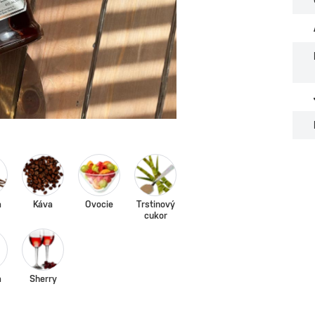
a
Káva
Ovocie
Trstinový
cukor
a
Sherry