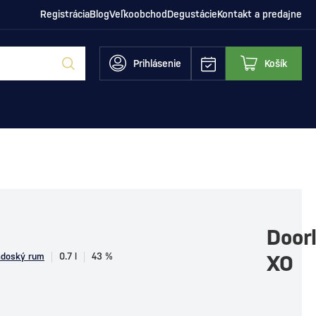
Registrácia
Blog
Veľkoobchod
Degustácie
Kontakt a predajne
Prihlásenie
Košík
Doorl
adoský rum
0.7 l
43 %
XO