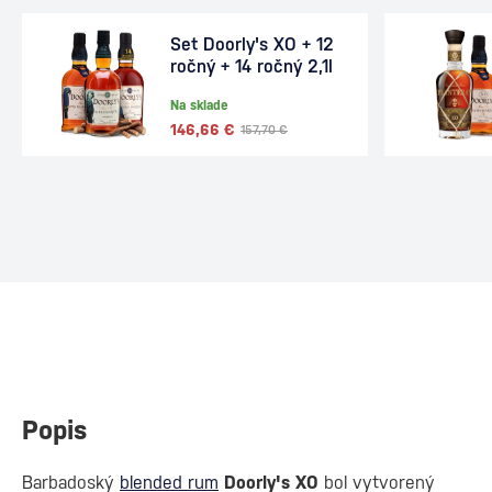
Set Doorly's XO + 12
ročný + 14 ročný 2,1l
Na sklade
146,66 €
157,70 €
Popis
Barbadoský
blended rum
Doorly's XO
bol vytvorený