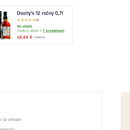
Doorly's 12 ročný 0,7l
The 
Aged
(2)
0,7l
Na sklade
Dočas
Osobný odber v
7 predajniach
Osobný
45,50 €
47,90 €
27,30
i už zakúpilo
odporúča