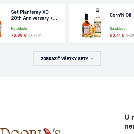
Set Planteray XO
Corn'N'Oil
20th Anniversary +
Doorly's XO 1,4l
Na sklade
Na sklade
78,66 €
50,41 €
82,80 €
54,2
ZOBRAZIŤ VŠETKY SETY
U 
ne