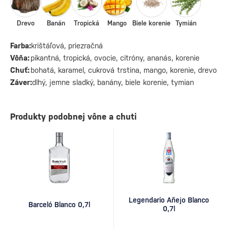
Drevo
Banán
Tropická
Mango
Biele korenie
Tymián
Farba:
krištáľová, priezračná
Vôňa:
pikantná, tropická, ovocie, citróny, ananás, korenie
Chuť:
bohatá, karamel, cukrová trstina, mango, korenie, drevo
Záver:
dlhý, jemne sladký, banány, biele korenie, tymian
Produkty podobnej vône a chuti
Legendario Añejo Blanco
Barceló Blanco 0,7l
0,7l