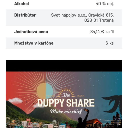
Alkohol
40 % obj.
Distribútor
Svet nápojov s.r.o., Oravická 615,
028 01 Trstená
Jednotková cena
34,14 € za 1l
Množstvo v kartóne
6 ks