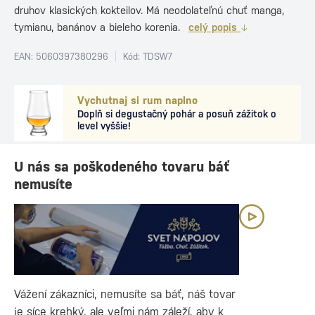
druhov klasických kokteilov. Má neodolateľnú chuť manga,
tymianu, banánov a bieleho korenia.
celý popis
EAN: 5060397380296
Kód: TDSW7
Vychutnaj si rum naplno
Doplň si degustačný pohár a posuň zážitok o
level vyššie!
U nás sa poškodeného tovaru báť
nemusíte
Vážení zákazníci, nemusíte sa báť, náš tovar
je síce krehký, ale veľmi nám záleží, aby k