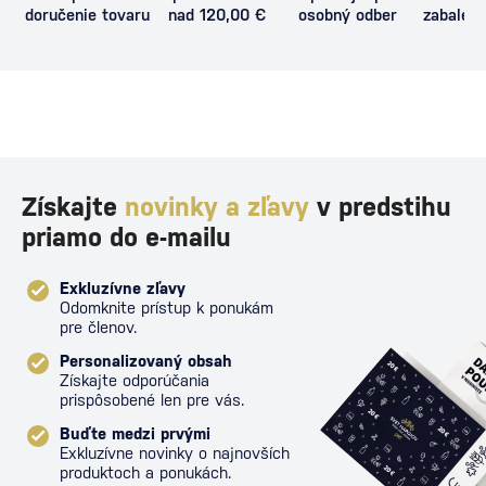
doručenie tovaru
nad 120,00 €
osobný odber
zabalený
proti poš
Získajte
novinky a zľavy
v predstihu
priamo do e-mailu
Exkluzívne zľavy
Odomknite prístup k ponukám
pre členov.
Personalizovaný obsah
Získajte odporúčania
prispôsobené len pre vás.
Buďte medzi prvými
Exkluzívne novinky o najnovších
produktoch a ponukách.