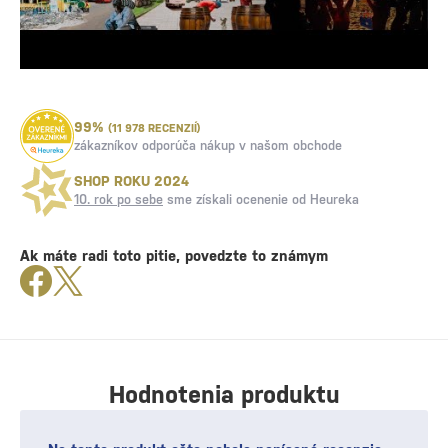
99%
(11 978 RECENZIÍ)
zákazníkov odporúča nákup v našom obchode
SHOP ROKU 2024
10. rok po sebe
sme získali ocenenie od Heureka
Ak máte radi toto pitie, povedzte to známym
Hodnotenia produktu