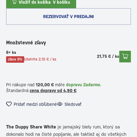
Vložiť do košíka
V košíku
REZERVOVAŤ V PREDAJNI
Množstevné zľavy
6+ ks
21,75 € / ks
zľava 9%
Ušetríte 2,15 € / ks
Pri nákupe nad
120,00 €
máte
dopravu Zadarmo
.
Štandardná
cena dopravy od 4,90 €
Pridať medzi obľúbené
Sledovať
The Duppy Share White
je jamajský biely rum, ktorý sa
dokonalo hodí na čisté popíjanie, ale taktiež aj do všetkých