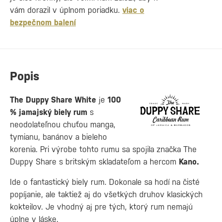
vám dorazil v úplnom poriadku.
viac o
bezpečnom balení
Popis
The Duppy Share White
je
100
% jamajský biely rum
s
neodolateľnou chuťou manga,
tymianu, banánov a bieleho
korenia. Pri výrobe tohto rumu sa spojila značka The
Duppy Share s britským skladateľom a hercom
Kano.
Ide o fantastický biely rum. Dokonale sa hodí na čisté
popíjanie, ale taktiež aj do všetkých druhov klasických
kokteilov. Je vhodný aj pre tých, ktorý rum nemajú
úplne v láske.