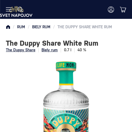
/
RUM
/
BIELY RUM
/
THE DUPPY SHARE WHITE RUM
The Duppy Share White Rum
The Duppy Share
Biely rum
0.7 l
40 %