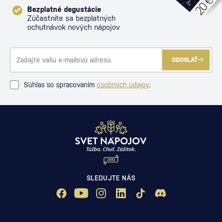
Bezplatné degustácie
Zúčastnite sa bezplatných
ochutnávok nových nápojov
ODOSLAŤ
Súhlas so spracovaním
osobných údajov
.
SLEDUJTE NÁS