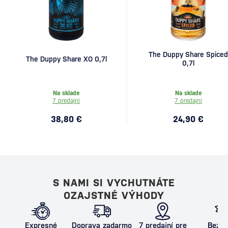
The Duppy Share Spiced
The Duppy Share XO 0,7l
0,7l
Na sklade
Na sklade
7 predajní
7 predajní
38,80 €
24,90 €
S NAMI SI VYCHUTNÁTE
OZAJSTNÉ VÝHODY
Expresné
Doprava zadarmo
7 predajní pre
Bezpe