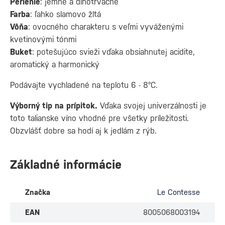
Perlenie
: jemné a dlhotrvácne
Farba
: ľahko slamovo žltá
Vôňa
: ovocného charakteru s veľmi vyváženými
kvetinovými tónmi
Buket
: potešujúco svieži vďaka obsiahnutej acidite,
aromatický a harmonický
Podávajte vychladené na teplotu 6 - 8°C.
Výborný tip na prípitok.
Vďaka svojej univerzálnosti je
toto talianske víno vhodné pre všetky príležitosti.
Obzvlášť dobre sa hodí aj k jedlám z rýb.
Základné informácie
Značka
Le Contesse
EAN
8005068003194