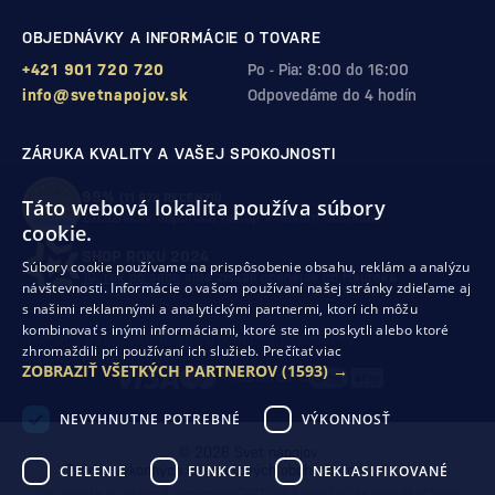
OBJEDNÁVKY A INFORMÁCIE O TOVARE
+421 901 720 720
Po - Pia: 8:00 do 16:00
info@svetnapojov.sk
Odpovedáme do 4 hodín
ZÁRUKA KVALITY A VAŠEJ SPOKOJNOSTI
99%
(11 978 RECENZIÍ)
Táto webová lokalita používa súbory
zákazníkov odporúča nákup v našom obchode
cookie.
SHOP ROKU 2024
Súbory cookie používame na prispôsobenie obsahu, reklám a analýzu
10. rok po sebe
sme získali ocenenie od Heureka
návštevnosti. Informácie o vašom používaní našej stránky zdieľame aj
s našimi reklamnými a analytickými partnermi, ktorí ich môžu
kombinovať s inými informáciami, ktoré ste im poskytli alebo ktoré
Ochrana osobných údajov
Obchodné podmienky
zhromaždili pri používaní ich služieb.
Prečítať viac
Odstúpenie od zmluvy
ZOBRAZIŤ VŠETKÝCH PARTNEROV
(1593) →
NEVYHNUTNE POTREBNÉ
VÝKONNOSŤ
© 2026 Svet nápojov
CIELENIE
FUNKCIE
NEKLASIFIKOVANÉ
Tvorba výkonných internetových obchodov od
RIESENIA
Táto stránka je chránená pomocou reCAPTCHA a uplatňujú sa
Pravidlá ochrany