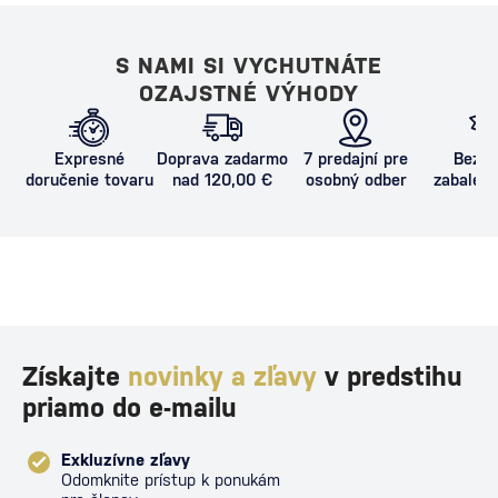
S NAMI SI VYCHUTNÁTE
OZAJSTNÉ VÝHODY
Expresné
Doprava zadarmo
7 predajní pre
Bezpe
doručenie tovaru
nad 120,00 €
osobný odber
zabalený
proti poš
Získajte
novinky a zľavy
v predstihu
priamo do e-mailu
Exkluzívne zľavy
Odomknite prístup k ponukám