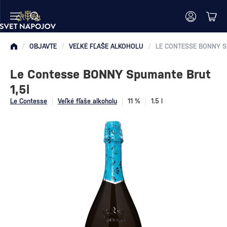
/
OBJAVTE
/
VEĽKÉ FĽAŠE ALKOHOLU
/
Le Contesse BONNY Spumante Brut
1,5l
Le Contesse
Veľké fľaše alkoholu
11 %
1.5 l