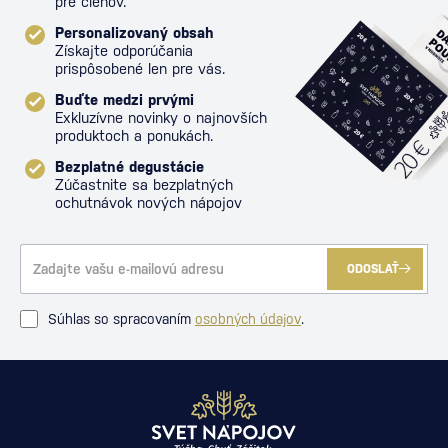
pre členov.
Personalizovaný obsah
Získajte odporúčania
prispôsobené len pre vás.
Buďte medzi prvými
Exkluzívne novinky o najnovších
produktoch a ponukách.
Bezplatné degustácie
Zúčastnite sa bezplatných
ochutnávok nových nápojov
ODOSLAŤ
Súhlas so spracovaním
osobných údajov
.