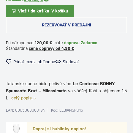
Vložiť do košíka
V košíku
REZERVOVAŤ V PREDAJNI
Pri nákupe nad
120,00 €
máte
dopravu Zadarmo
.
Štandardná
cena dopravy od 4,90 €
Pridať medzi obľúbené
Sledovať
Talianske suché biele perlivé víno
Le Contesse BONNY
Spumante Brut – Milessimato
vo väčšej fľaši s objemom 1,5
l.
celý popis
EAN: 8005068003194
Kód: LEBIANSPU15
Dopraj si bublinky naplno!