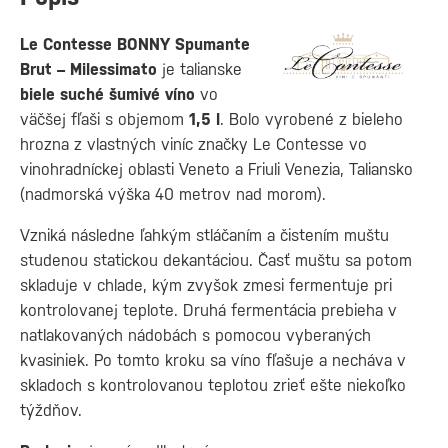
Le Contesse BONNY Spumante
Brut – Milessimato
je talianske
biele suché šumivé víno
vo
väčšej fľaši s objemom
1,5 l
. Bolo vyrobené z bieleho
hrozna z vlastných viníc značky Le Contesse vo
vinohradníckej oblasti Veneto a Friuli Venezia, Taliansko
(nadmorská výška 40 metrov nad morom).
Vzniká následne ľahkým stláčaním a čistením muštu
studenou statickou dekantáciou. Časť muštu sa potom
skladuje v chlade, kým zvyšok zmesi fermentuje pri
kontrolovanej teplote. Druhá fermentácia prebieha v
natlakovaných nádobách s pomocou vyberaných
kvasiniek. Po tomto kroku sa víno fľašuje a necháva v
skladoch s kontrolovanou teplotou zrieť ešte niekoľko
týždňov.