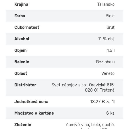
Krajina
Taliansko
Farba
Biele
Cukornatosť
Brut
Alkohol
11 % obj.
Objem
1.5 l
Balenie
Bez obalu
Oblasť
Veneto
Distribútor
Svet nápojov s.r.o., Oravická 615,
028 01 Trstená
Jednotková cena
13,27 € za 1l
Množstvo v kartóne
6 ks
Zloženie
šumivé víno, biele, suché,