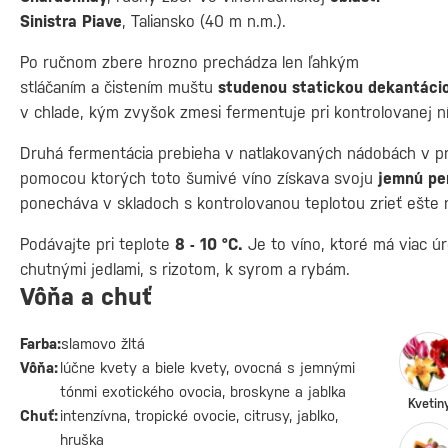
Sinistra Piave
, Taliansko (40 m n.m.).
Po ručnom zbere hrozno prechádza len ľahkým
stláčaním a čistením muštu
studenou statickou dekantáci
v chlade, kým zvyšok zmesi fermentuje pri kontrolovanej ní
Druhá fermentácia prebieha v natlakovaných nádobách v pr
pomocou ktorých toto šumivé víno získava svoju
jemnú per
ponecháva v skladoch s kontrolovanou teplotou zrieť ešte 
Podávajte pri teplote
8 - 10 °C.
Je to víno, ktoré má viac úr
chutnými jedlami, s rizotom, k syrom a rybám.
Vôňa a chuť
Farba:
slamovo žltá
Vôňa:
lúčne kvety a biele kvety, ovocná s jemnými
tónmi exotického ovocia, broskyne a jablka
Kvetin
Chuť:
intenzívna, tropické ovocie, citrusy, jablko,
hruška