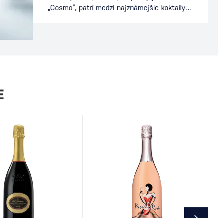
„Cosmo“, patrí medzi najznámejšie koktaily
sveta. Preslávil sa nielen v baroch, ale aj v
popkultúre, kde sa stal symbolom
mestského štýlu a sofistikovanosti. Dnes je
stálicou koktailových lístkov a obľúbeným
drinkom milovníkov vodky a citrusových
chutí. Ako vznikol koktail Cosmopolitan
Presný pôvod Cosmopolitanu…
E