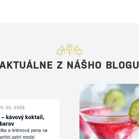
AKTUÁLNE Z NÁŠHO BLOG
11. 05. 2026
 – kávový koktail,
 barov
odka a krémová pena na
rtini patrí medzi