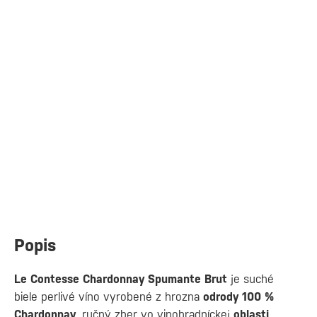
Popis
Le Contesse Chardonnay Spumante Brut
je suché
biele perlivé víno vyrobené z hrozna
odrody 100 %
Chardonnay
, ručný zber vo vinohradníckej
oblasti