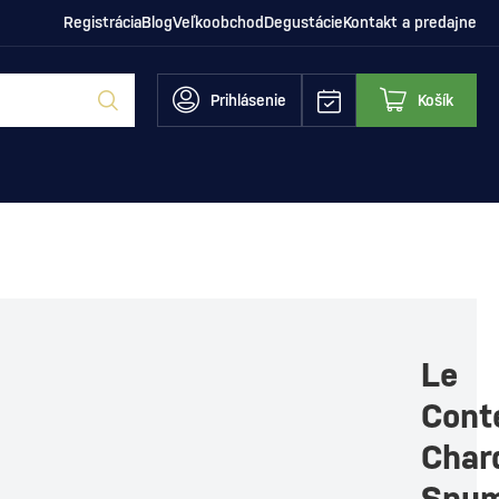
Registrácia
Blog
Veľkoobchod
Degustácie
Kontakt a predajne
Prihlásenie
Košík
Le
Cont
Char
Spum