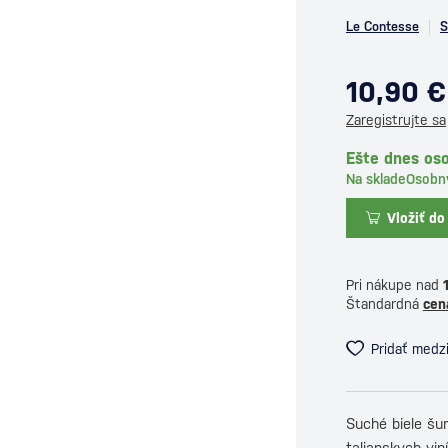
Le Contesse
S
10,90 €
Zaregistrujte sa
Ešte dnes oso
Na sklade
Osobn
Vložiť do
Pri nákupe nad
Štandardná
cen
Pridať medz
Suché biele šu
talianskych vin