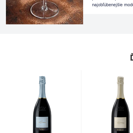
najobľúbenejšie mod
nájdete v baroch po
energiu kávy s elega
ideálnou voľbou po v
dlhého večera s priat
dôkazom, že aj relat
môže stať legendou.
Martini Za vznikom d