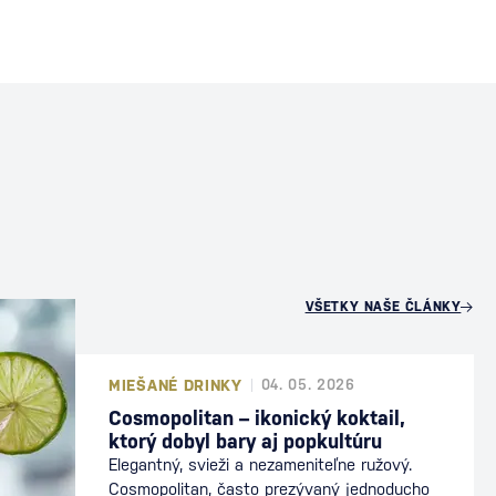
U
VŠETKY NAŠE ČLÁNKY
MIEŠANÉ DRINKY
04. 05. 2026
Cosmopolitan – ikonický koktail,
ktorý dobyl bary aj popkultúru
Elegantný, svieži a nezameniteľne ružový.
Cosmopolitan, často prezývaný jednoducho