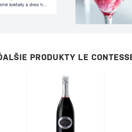
erné koktaily a dnes ho
 celom svete. Spája
nciou koktailu a je
ečeri alebo počas
eľmi. Tento drink je
ívne mladý koktail sa
 Ako vznikol Espresso
rinku stojí…
ĎALŠIE PRODUKTY LE CONTESS