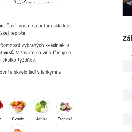
ou.
Časť muštu sa potom skladuje
zkej teplote.
Zá
ítomnosti vybraných kvasiniek, s
livosť.
V závere sa víno fľašuje a
niekoľko týždňov.
ovní a skvelo ladí s ľahkými a
y
Ovocie
Jablko
Tropická