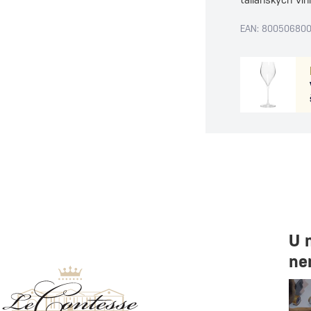
EAN: 80050680
U 
ne