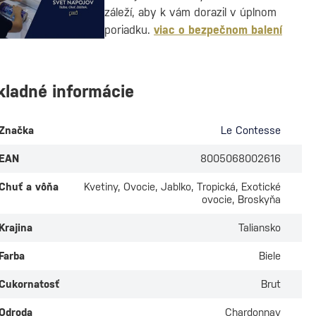
záleží, aby k vám dorazil v úplnom
poriadku.
viac o bezpečnom balení
kladné informácie
Značka
Le Contesse
EAN
8005068002616
Chuť a vôňa
Kvetiny, Ovocie, Jablko, Tropická, Exotické
ovocie, Broskyňa
Krajina
Taliansko
Farba
Biele
Cukornatosť
Brut
Odroda
Chardonnay