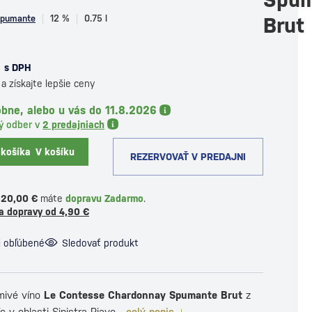
pumante
12 %
0.75 l
Brut
s DPH
a získajte lepšie ceny
bne, alebo u vás do 11.8.2026
ý odber v
2 predajniach
 košíka
V košíku
REZERVOVAŤ V PREDAJNI
120,00 €
máte
dopravu Zadarmo
.
a dopravy od 4,90 €
i obľúbené
Sledovať produkt
mivé víno
Le Contesse Chardonnay Spumante Brut
z
íc v oblasti Sinistra Piave.
celý popis