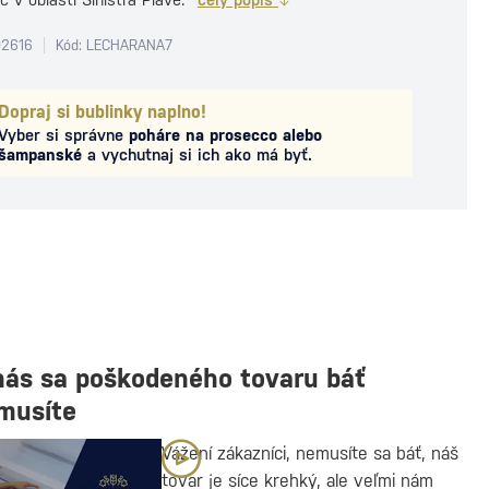
02616
Kód: LECHARANA7
Dopraj si bublinky naplno!
Vyber si správne
poháre na prosecco alebo
šampanské
a vychutnaj si ich ako má byť.
nás sa poškodeného tovaru báť
musíte
Vážení zákazníci, nemusíte sa báť, náš
tovar je síce krehký, ale veľmi nám