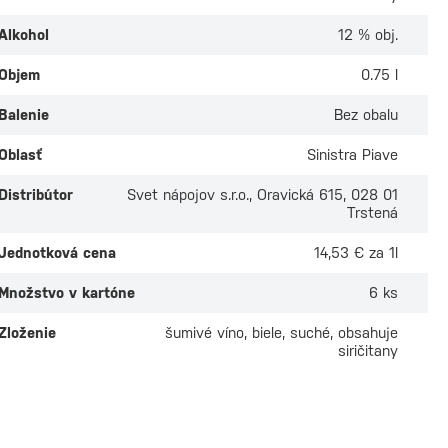
Alkohol
12 % obj.
Objem
0.75 l
Balenie
Bez obalu
Oblasť
Sinistra Piave
riegl Spumante
o 11l
Distribútor
Svet nápojov s.r.o., Oravická 615, 028 01
ade
Trstená
 odber v
5 predajniach
€
Jednotková cena
14,53 € za 1l
Množstvo v kartóne
6 ks
Zloženie
šumivé víno, biele, suché, obsahuje
siričitany