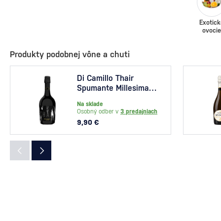
Exotick
ovocie
Produkty podobnej vône a chuti
Di Camillo Thair
Spumante Millesimato
Brut 0,75l
Na sklade
Osobný odber v
3 predajniach
9,90 €