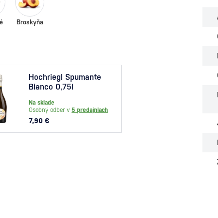
é
Broskyňa
Hochriegl Spumante
Hoch
Bianco 0,75l
Rosat
Na sklade
Na skl
Osobný odber v
5 predajniach
Osobný
7,90 €
7,90 