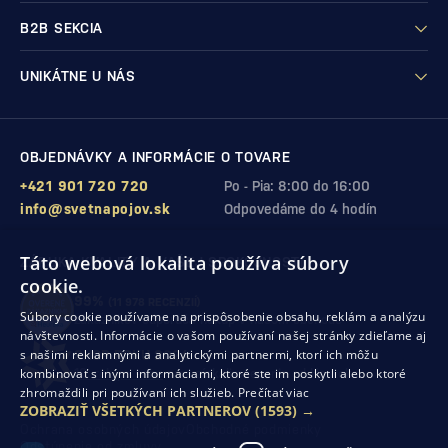
B2B SEKCIA
UNIKÁTNE U NÁS
OBJEDNÁVKY A INFORMÁCIE O TOVARE
+421 901 720 720
Po - Pia: 8:00 do 16:00
info@svetnapojov.sk
Odpovedáme do 4 hodín
Táto webová lokalita používa súbory
ZÁRUKA KVALITY A VAŠEJ SPOKOJNOSTI
cookie.
99%
(11 978 RECENZIÍ)
Súbory cookie používame na prispôsobenie obsahu, reklám a analýzu
zákazníkov odporúča nákup v našom obchode
návštevnosti. Informácie o vašom používaní našej stránky zdieľame aj
s našimi reklamnými a analytickými partnermi, ktorí ich môžu
SHOP ROKU 2024
kombinovať s inými informáciami, ktoré ste im poskytli alebo ktoré
10. rok po sebe
sme získali ocenenie od Heureka
zhromaždili pri používaní ich služieb.
Prečítať viac
ZOBRAZIŤ VŠETKÝCH PARTNEROV
(1593) →
Ochrana osobných údajov
Obchodné podmienky
Odstúpenie od zmluvy