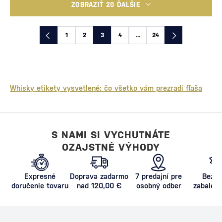
ZOBRAZIŤ 20 ĎALŠIE
1
2
3
4
...
24
Whisky etikety vysvetlené: čo všetko vám prezradí fľaša
S NAMI SI VYCHUTNÁTE
OZAJSTNÉ VÝHODY
Expresné
Doprava zadarmo
7 predajní pre
Bezpe
doručenie tovaru
nad 120,00 €
osobný odber
zabalený
proti poš