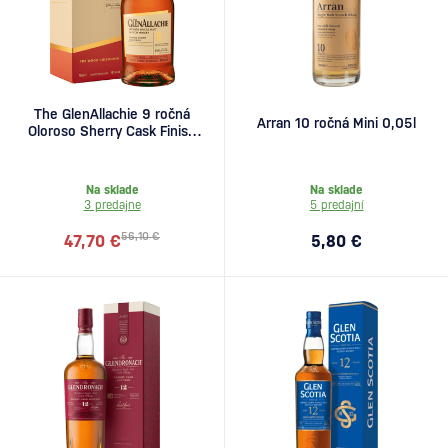
The GlenAllachie 9 ročná
Arran 10 ročná Mini 0,05l
Oloroso Sherry Cask Finish
0,7l
Na sklade
Na sklade
3 predajne
5 predajní
56,10 €
47,70 €
5,80 €