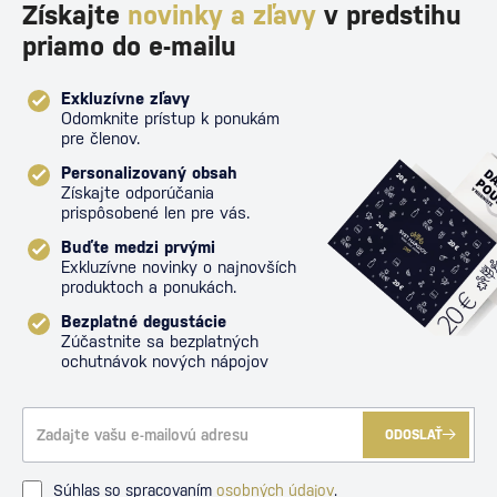
Získajte
novinky a zľavy
v predstihu
priamo do e-mailu
Exkluzívne zľavy
Odomknite prístup k ponukám
pre členov.
Personalizovaný obsah
Získajte odporúčania
prispôsobené len pre vás.
Buďte medzi prvými
Exkluzívne novinky o najnovších
produktoch a ponukách.
Bezplatné degustácie
Zúčastnite sa bezplatných
ochutnávok nových nápojov
ODOSLAŤ
Súhlas so spracovaním
osobných údajov
.