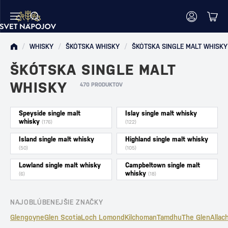
/
WHISKY
/
ŠKÓTSKA WHISKY
/
ŠKÓTSKA SINGLE MALT WHISKY
ŠKÓTSKA SINGLE MALT
WHISKY
470 PRODUKTOV
Speyside single malt
Islay single malt whisky
whisky
(176)
(122)
Island single malt whisky
Highland single malt whisky
(50)
(105)
Lowland single malt whisky
Campbeltown single malt
whisky
(6)
(18)
NAJOBLÚBENEJŠIE ZNAČKY
Glengoyne
Glen Scotia
Loch Lomond
Kilchoman
Tamdhu
The GlenAllach