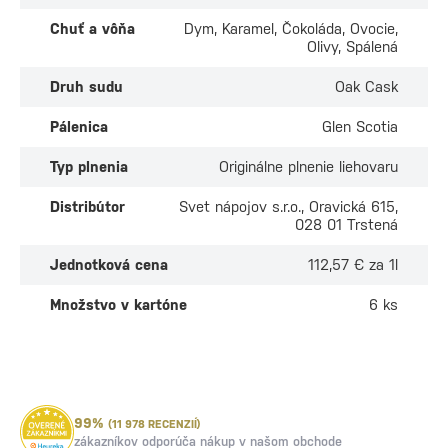
Chuť a vôňa
Dym, Karamel, Čokoláda, Ovocie,
Olivy, Spálená
Druh sudu
Oak Cask
Pálenica
Glen Scotia
Typ plnenia
Originálne plnenie liehovaru
Distribútor
Svet nápojov s.r.o., Oravická 615,
028 01 Trstená
Jednotková cena
112,57 € za 1l
Množstvo v kartóne
6 ks
99%
(11 978 RECENZIÍ)
zákazníkov odporúča nákup v našom obchode