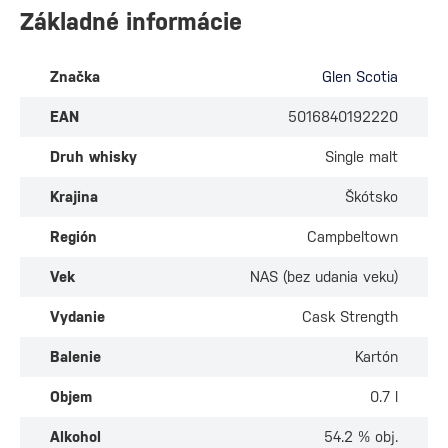
Základné informácie
Značka
Glen Scotia
EAN
5016840192220
Druh whisky
Single malt
Krajina
Škótsko
Región
Campbeltown
Vek
NAS (bez udania veku)
Vydanie
Cask Strength
Balenie
Kartón
Objem
0.7 l
Alkohol
54.2 % obj.