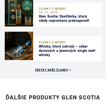
ČLÁNKY O WHISKY
08. 09. 2022
Glen Scotia: Destilérka, ktorá
nikdy neprestane prekvapovať!
ČLÁNKY O WHISKY
Whisky, ktoré zahrejú – výber
dymových a jesenných single malt
whisky
VŠETKY NAŠE ČLÁNKY
ĎALŠIE PRODUKTY GLEN SCOTIA