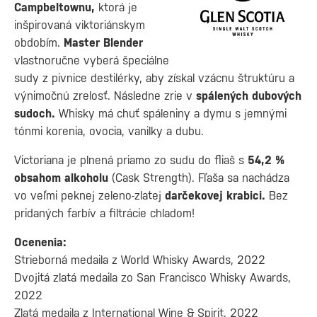
Campbeltownu,
ktorá je
inšpirovaná viktoriánskym
obdobím.
Master Blender
vlastnoručne vyberá špeciálne
sudy z pivnice destilérky, aby získal vzácnu štruktúru a
výnimočnú zrelosť. Následne zrie v
spálených dubových
sudoch.
Whisky má chuť spáleniny a dymu s jemnými
tónmi korenia, ovocia, vanilky a dubu.
Victoriana je plnená priamo zo sudu do fliaš s
54,2
%
obsahom alkoholu
(Cask Strength). Fľaša sa nachádza
vo veľmi peknej zeleno-zlatej
darčekovej krabici.
Bez
pridaných farbív a filtrácie chladom!
Ocenenia:
Strieborná medaila z World Whisky Awards, 2022
Dvojitá zlatá medaila zo San Francisco Whisky Awards,
2022
Zlatá medaila z International Wine & Spirit, 2022