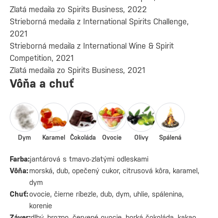
Zlatá medaila zo Spirits Business, 2022
Strieborná medaila z International Spirits Challenge,
2021
Strieborná medaila z International Wine & Spirit
Competition, 2021
Zlatá medaila zo Spirits Business, 2021
Vôňa a chuť
Dym
Karamel
Čokoláda
Ovocie
Olivy
Spálená
Farba:
jantárová s tmavo-zlatými odleskami
Vôňa:
morská, dub, opečený cukor, citrusová kôra, karamel,
dym
Chuť:
ovocie, čierne ríbezle, dub, dym, uhlie, spálenina,
korenie
Záver:
dlhý, hrozno, červené ovocie, horká čokoláda, kakao,