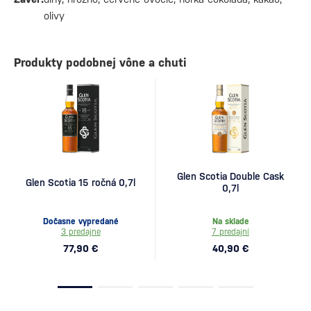
olivy
Produkty podobnej vône a chuti
Glen Scotia Double Cask
Glen Scotia 15 ročná 0,7l
0,7l
Dočasne vypredané
Na sklade
3 predajne
7 predajní
77,90 €
40,90 €