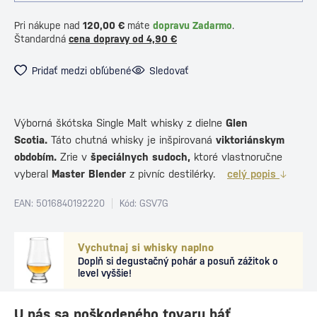
Pri nákupe nad
120,00 €
máte
dopravu Zadarmo
.
Štandardná
cena dopravy od 4,90 €
Pridať medzi obľúbené
Sledovať
Výborná škótska Single Malt whisky z dielne
Glen
Scotia.
Táto chutná whisky je inšpirovaná
viktoriánskym
obdobím.
Zrie v
špeciálnych sudoch,
ktoré vlastnoručne
vyberal
Master Blender
z pivníc destilérky.
celý popis
EAN: 5016840192220
Kód: GSV7G
Vychutnaj si whisky naplno
Doplň si degustačný pohár a posuň zážitok o
level vyššie!
U nás sa poškodeného tovaru báť