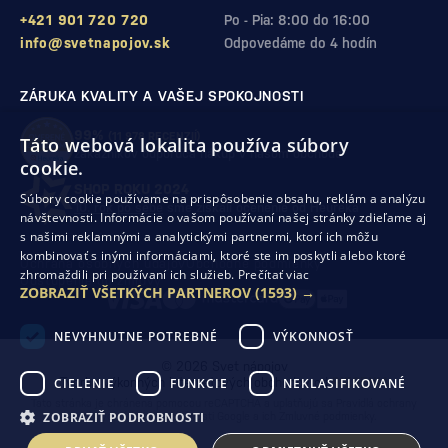
+421 901 720 720
Po - Pia: 8:00 do 16:00
info@svetnapojov.sk
Odpovedáme do 4 hodín
ZÁRUKA KVALITY A VAŠEJ SPOKOJNOSTI
99%
(11 978 RECENZIÍ)
Táto webová lokalita používa súbory
zákazníkov odporúča nákup v našom obchode
cookie.
SHOP ROKU 2024
Súbory cookie používame na prispôsobenie obsahu, reklám a analýzu
10. rok po sebe
sme získali ocenenie od Heureka
návštevnosti. Informácie o vašom používaní našej stránky zdieľame aj
s našimi reklamnými a analytickými partnermi, ktorí ich môžu
kombinovať s inými informáciami, ktoré ste im poskytli alebo ktoré
Ochrana osobných údajov
Obchodné podmienky
zhromaždili pri používaní ich služieb.
Prečítať viac
Odstúpenie od zmluvy
ZOBRAZIŤ VŠETKÝCH PARTNEROV
(1593) →
NEVYHNUTNE POTREBNÉ
VÝKONNOSŤ
© 2026 Svet nápojov
CIELENIE
FUNKCIE
NEKLASIFIKOVANÉ
Tvorba výkonných internetových obchodov od
RIESENIA
Táto stránka je chránená pomocou reCAPTCHA a uplatňujú sa
Pravidlá ochrany
ZOBRAZIŤ PODROBNOSTI
osobných údajov
spoločnosti Google a ich
Zmluvné podmienky
.