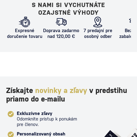
S NAMI SI VYCHUTNÁTE
OZAJSTNÉ VÝHODY
Expresné
Doprava zadarmo
7 predajní pre
Bezpe
doručenie tovaru
nad 120,00 €
osobný odber
zabalený
proti poš
Získajte
novinky a zľavy
v predstihu
priamo do e-mailu
Exkluzívne zľavy
Odomknite prístup k ponukám
pre členov.
Personalizovaný obsah