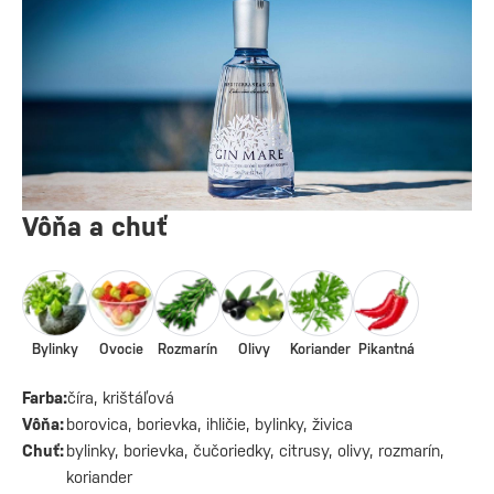
Vôňa a chuť
Bylinky
Ovocie
Rozmarín
Olivy
Koriander
Pikantná
Farba:
číra, krištáľová
Vôňa:
borovica, borievka, ihličie, bylinky, živica
Chuť:
bylinky, borievka, čučoriedky, citrusy, olivy, rozmarín,
koriander