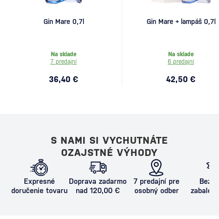
Gin Mare 0,7l
Gin Mare + lampáš 0,7l
Na sklade
Na sklade
7 predajní
6 predajní
36,40 €
42,50 €
S NAMI SI VYCHUTNÁTE
OZAJSTNÉ VÝHODY
Expresné
Doprava zadarmo
7 predajní pre
Bezpe
doručenie tovaru
nad 120,00 €
osobný odber
zabalený
proti poš