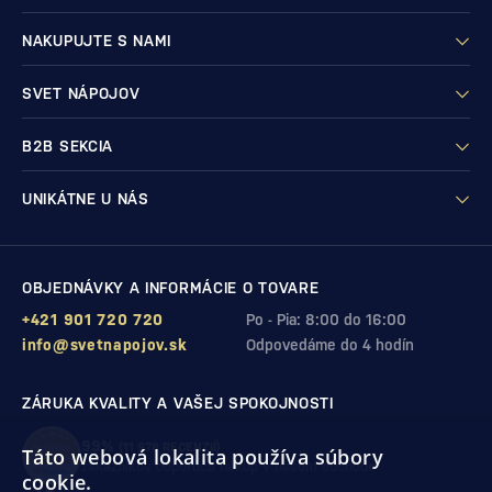
NAKUPUJTE S NAMI
SVET NÁPOJOV
B2B SEKCIA
UNIKÁTNE U NÁS
OBJEDNÁVKY A INFORMÁCIE O TOVARE
+421 901 720 720
Po - Pia: 8:00 do 16:00
info@svetnapojov.sk
Odpovedáme do 4 hodín
ZÁRUKA KVALITY A VAŠEJ SPOKOJNOSTI
99%
(11 978 RECENZIÍ)
Táto webová lokalita používa súbory
zákazníkov odporúča nákup v našom obchode
cookie.