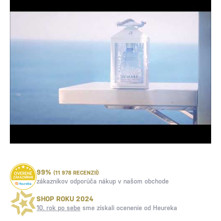
99%
(11 978 RECENZIÍ)
zákazníkov odporúča nákup v našom obchode
SHOP ROKU 2024
10. rok po sebe
sme získali ocenenie od Heureka