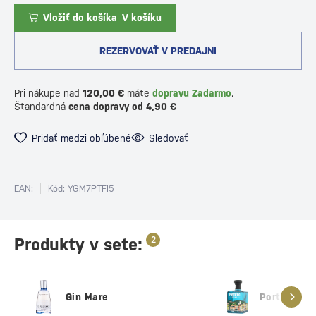
Vložiť do košíka
V košíku
REZERVOVAŤ V PREDAJNI
Pri nákupe nad
120,00 €
máte
dopravu Zadarmo
.
Štandardná
cena dopravy od 4,90 €
Pridať medzi obľúbené
Sledovať
EAN:
Kód: YGM7PTFI5
Produkty v sete:
2
Gin Mare
Portofino D