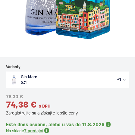
Varianty
Gin Mare
+1
0.7 l
78,30 €
74,38 €
s DPH
Zaregistrujte sa
a získajte lepšie ceny
Ešte dnes osobne, alebo u vás do 11.8.2026
Na sklade
7 predajní