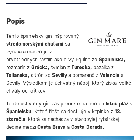
Popis
Tento španielsky gin inšpirovaný
stredomorskými chuťami
sa
vyrába a maceruje z
prvotriednych rastlín ako olivy Equina zo
Španielska,
rozmarín z
Grécka,
tymian z
Turecka,
bazalka z
Talianska,
citrón zo
Sevilly
a pomaranč z
Valencie
a
Sevilly. Výsledkom je úchvatný nápoj, ktorý získal veľké
chvály od kritikov.
Tento úchvatný gin vás prenesie na horúcu
letnú pláž
v
Španielsku.
Každá fľaša sa destiluje v kaplnke z
13.
storočia
, ktorá sa nachádza v starobylej rybárskej
dedine medzi
Costa Brava
a
Costa Dorada.