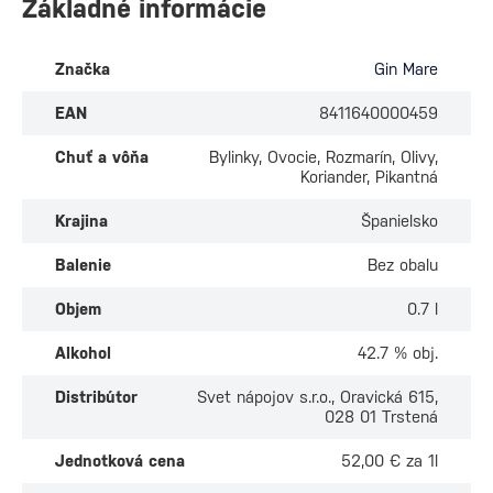
Základné informácie
Značka
Gin Mare
EAN
8411640000459
Chuť a vôňa
Bylinky, Ovocie, Rozmarín, Olivy,
Koriander, Pikantná
Krajina
Španielsko
Balenie
Bez obalu
Objem
0.7 l
Alkohol
42.7 % obj.
Distribútor
Svet nápojov s.r.o., Oravická 615,
028 01 Trstená
Jednotková cena
52,00 € za 1l