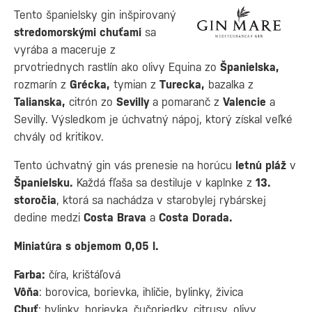
Tento španielsky gin inšpirovaný
stredomorskými chuťami
sa
vyrába a maceruje z
prvotriednych rastlín ako olivy Equina zo
Španielska,
rozmarín z
Grécka,
tymian z
Turecka,
bazalka z
Talianska,
citrón zo
Sevilly
a pomaranč z
Valencie
a
Sevilly. Výsledkom je úchvatný nápoj, ktorý získal veľké
chvály od kritikov.
Tento úchvatný gin vás prenesie na horúcu
letnú pláž
v
Španielsku.
Každá fľaša sa destiluje v kaplnke z
13.
storočia
, ktorá sa nachádza v starobylej rybárskej
dedine medzi
Costa Brava
a
Costa Dorada.
Miniatúra s objemom 0,05 l.
Farba:
číra, krištáľová
Vôňa
: borovica, borievka, ihličie, bylinky, živica
Chuť
: bylinky, borievka, čučoriedky, citrusy, olivy,