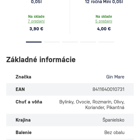
0,05l
12 ročná Mini 0,05l
Na sklade
Na sklade
7 predajní
5 predajní
3,90 €
4,00 €
Základné informácie
Značka
Gin Mare
EAN
8411640010731
Chuť a vôňa
Bylinky, Ovocie, Rozmarín, Olivy,
Koriander, Pikantná
Krajina
Španielsko
Balenie
Bez obalu