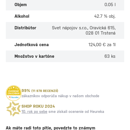
Objem
0.05 l
Alkohol
42.7 % obj.
Distribútor
Svet nápojov s.r.o., Oravická 615,
028 01 Trstená
Jednotková cena
124,00 € za 1l
Množstvo v kartóne
63 ks
99%
(11 978 RECENZIÍ)
zákazníkov odporúča nákup v našom obchode
SHOP ROKU 2024
10. rok po sebe
sme získali ocenenie od Heureka
Ak máte radi toto pitie, povedzte to známym