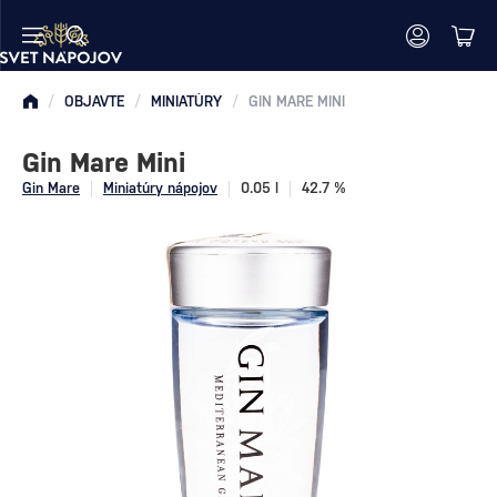
/
OBJAVTE
/
MINIATÚRY
/
GIN MARE MINI
Gin Mare Mini
Gin Mare
Miniatúry nápojov
0.05 l
42.7 %