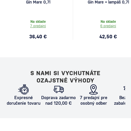
Gin Mare 0,7l
Gin Mare + lampáš 0,7l
Na sklade
Na sklade
7 predajní
6 predajní
36,40 €
42,50 €
S NAMI SI VYCHUTNÁTE
OZAJSTNÉ VÝHODY
Expresné
Doprava zadarmo
7 predajní pre
Bezpe
doručenie tovaru
nad 120,00 €
osobný odber
zabalený
proti poš