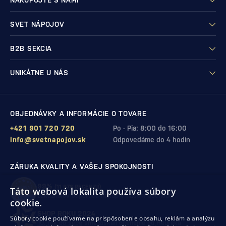
NAKUPUJTE S NAMI
SVET NÁPOJOV
B2B SEKCIA
UNIKÁTNE U NÁS
OBJEDNÁVKY A INFORMÁCIE O TOVARE
+421 901 720 720
Po - Pia: 8:00 do 16:00
info@svetnapojov.sk
Odpovedáme do 4 hodín
ZÁRUKA KVALITY A VAŠEJ SPOKOJNOSTI
99%
(11 978 RECENZIÍ)
Táto webová lokalita používa súbory
zákazníkov odporúča nákup v našom obchode
cookie.
SHOP ROKU 2024
Súbory cookie používame na prispôsobenie obsahu, reklám a analýzu
10. rok po sebe
sme získali ocenenie od Heureka