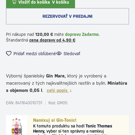
Vložiť do košíka
V košíku
REZERVOVAŤ V PREDAJNI
Pri nákupe nad
120,00 €
máte
dopravu Zadarmo
.
Štandardná
cena dopravy od 4,90 €
Pridať medzi obľúbené
Sledovať
Výborný španielsky
Gin Mare,
ktorý je vyrobený a
macerovaný z tých najkvalitnejších rastlín a bylín.
Miniatúra
s
objemom 0,05
l
.
celý popis
EAN: 8411640010731
Kód: GM05
Namixuj si Gin-Tonic!
K tomuto produktu sa hodí
Tonic Thomas
Henry,
vyber si ten správny a namixuj