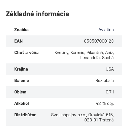
Základné informácie
Značka
Aviation
EAN
853507000123
Chuť a vôňa
Kvetiny, Korenie, Pikantná, Aníz,
Levanduľa, Suchá
Krajina
USA
Balenie
Bez obalu
Objem
0.7 l
Alkohol
42 % obj.
Distribútor
Svet nápojov s.r.o., Oravická 615,
028 01 Trstená