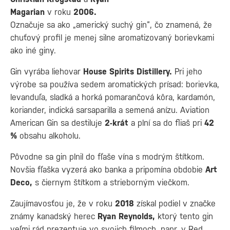
Magarian
v roku
2006.
Označuje sa ako „americký suchý gin“, čo znamená, že
chuťový profil je menej silne aromatizovaný borievkami
ako iné giny.
Gin vyrába liehovar
House Spirits Distillery.
Pri jeho
výrobe sa používa sedem aromatických prísad: borievka,
levanduľa, sladká a horká pomarančová kôra, kardamón,
koriander, indická sarsaparilla a semená anízu. Aviation
American Gin sa destiluje
2-krát
a plní sa do fliaš pri
42
%
obsahu alkoholu.
Pôvodne sa gin plnil do fľaše vína s modrým štítkom.
Novšia fľaška vyzerá ako banka a pripomína obdobie
Art
Deco,
s čiernym štítkom a strieborným viečkom.
Zaujímavosťou je, že v roku
2018
získal podiel v značke
známy kanadský herec
Ryan Reynolds,
ktorý tento gin
veľmi rád prezentuje vo svojich filmoch, napr. v Red