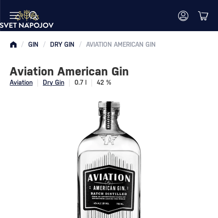
/
GIN
/
DRY GIN
/
AVIATION AMERICAN GIN
Aviation American Gin
Aviation
Dry Gin
0.7 l
42 %