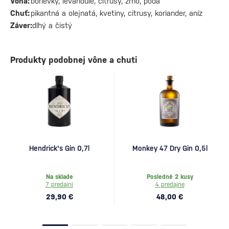
Vôňa:
borievky, levandule, citrusy, zrno, pôda
Chuť:
pikantná a olejnatá, kvetiny, citrusy, koriander, aníz
Záver:
dlhý a čistý
Produkty podobnej vône a chuti
Hendrick's Gin 0,7l
Monkey 47 Dry Gin 0,5l
Na sklade
Posledné 2 kusy
7 predajní
4 predajne
29,90 €
48,00 €