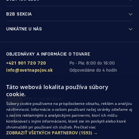
B2B SEKCIA
UNIKÁTNE U NÁS
OBJEDNÁVKY A INFORMÁCIE O TOVARE
+421 901 720 720
Po - Pia: 8:00 do 16:00
info@svetnapojov.sk
Odpovedáme do 4 hodín
Táto webová lokalita používa súbory
ZÁRUKA KVALITY A VAŠEJ SPOKOJNOSTI
cookie.
99%
(11 978 RECENZIÍ)
Súbory cookie používame na prispôsobenie obsahu, reklám a analýzu
zákazníkov odporúča nákup v našom obchode
návštevnosti. Informácie o vašom používaní našej stránky zdieľame aj
s našimi reklamnými a analytickými partnermi, ktorí ich môžu
SHOP ROKU 2024
kombinovať s inými informáciami, ktoré ste im poskytli alebo ktoré
10. rok po sebe
sme získali ocenenie od Heureka
zhromaždili pri používaní ich služieb.
Prečítať viac
ZOBRAZIŤ VŠETKÝCH PARTNEROV
(1593) →
Ochrana osobných údajov
Obchodné podmienky