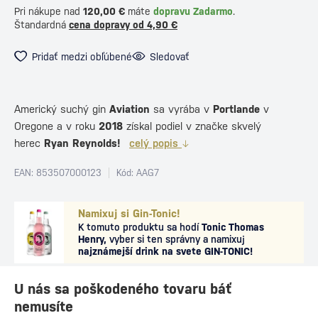
Pri nákupe nad
120,00 €
máte
dopravu Zadarmo
.
Štandardná
cena dopravy od 4,90 €
Pridať medzi obľúbené
Sledovať
Americký suchý gin
Aviation
sa vyrába v
Portlande
v
Oregone a v roku
2018
získal podiel v značke skvelý
herec
Ryan Reynolds!
celý popis
EAN: 853507000123
Kód: AAG7
Namixuj si Gin-Tonic!
K tomuto produktu sa hodí
Tonic Thomas
Henry,
vyber si ten správny a namixuj
najznámejší drink na svete GIN-TONIC!
U nás sa poškodeného tovaru báť
nemusíte