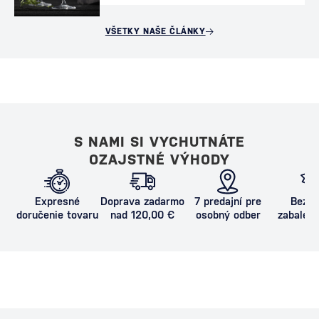
VŠETKY NAŠE ČLÁNKY
S NAMI SI VYCHUTNÁTE
OZAJSTNÉ VÝHODY
Expresné
Doprava zadarmo
7 predajní pre
Bezpe
doručenie tovaru
nad 120,00 €
osobný odber
zabalený
proti poš