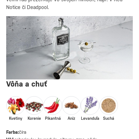
Notice či Deadpool.
Vôňa a chuť
Kvetiny
Korenie
Pikantná
Aníz
Levanduľa
Suchá
Farba:
číra