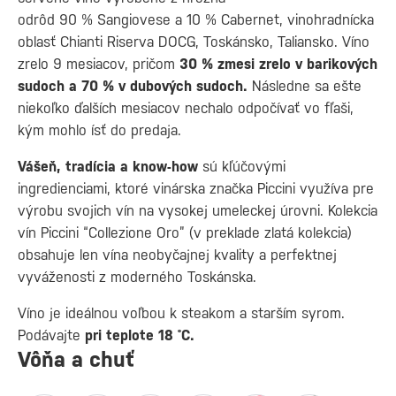
odrôd 90 % Sangiovese a 10 % Cabernet, vinohradnícka
oblasť Chianti Riserva DOCG, Toskánsko, Taliansko. Víno
zrelo 9 mesiacov, pričom
30 % zmesi zrelo v barikových
sudoch a 70 % v dubových sudoch.
Následne sa ešte
niekoľko ďalších mesiacov nechalo odpočívať vo fľaši,
kým mohlo ísť do predaja.
Vášeň, tradícia a know-how
sú kľúčovými
ingredienciami, ktoré vinárska značka Piccini využíva pre
výrobu svojich vín na vysokej umeleckej úrovni. Kolekcia
vín Piccini “Collezione Oro” (v preklade zlatá kolekcia)
obsahuje len vína neobyčajnej kvality a perfektnej
vyváženosti z moderného Toskánska.
Víno je ideálnou voľbou k steakom a starším syrom.
Podávajte
pri teplote 18 ˚C.
Vôňa a chuť