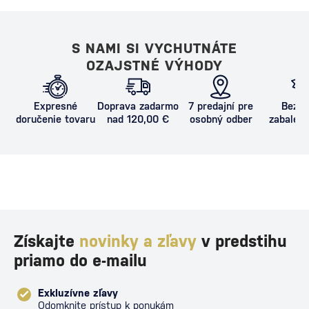
S NAMI SI VYCHUTNÁTE
OZAJSTNÉ VÝHODY
Expresné
Doprava zadarmo
7 predajní pre
Bezpe
doručenie tovaru
nad 120,00 €
osobný odber
zabalený
proti poš
Získajte
novinky a zľavy
v predstihu
priamo do e-mailu
Exkluzívne zľavy
Odomknite prístup k ponukám