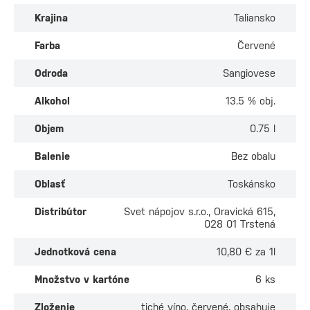
Krajina
Taliansko
Farba
Červené
Odroda
Sangiovese
Alkohol
13.5 % obj.
Objem
0.75 l
Balenie
Bez obalu
Oblasť
Toskánsko
Distribútor
Svet nápojov s.r.o., Oravická 615,
028 01 Trstená
Jednotková cena
10,80 € za 1l
Množstvo v kartóne
6 ks
Zloženie
tiché víno, červené, obsahuje