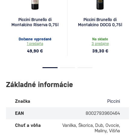
Piccini Brunello di
Piccini Brunello di
Montalcino Riserva 0,75l
Montalcino DOCG 0,75l
Dočasne vypredané
Na sklade
1 predajňa
3 predajne
49,90 €
39,30 €
Základné informácie
Značka
Piccini
EAN
8002793960464
Chuť a vôňa
Vanilka, Škorica, Dub, Ovocie,
Maliny, Višňa