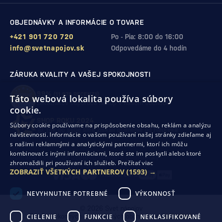
OBJEDNÁVKY A INFORMÁCIE O TOVARE
+421 901 720 720
Po - Pia: 8:00 do 16:00
info@svetnapojov.sk
Odpovedáme do 4 hodín
ZÁRUKA KVALITY A VAŠEJ SPOKOJNOSTI
99%
(11 978 RECENZIÍ)
Táto webová lokalita používa súbory
zákazníkov odporúča nákup v našom obchode
cookie.
SHOP ROKU 2024
Súbory cookie používame na prispôsobenie obsahu, reklám a analýzu
10. rok po sebe
sme získali ocenenie od Heureka
návštevnosti. Informácie o vašom používaní našej stránky zdieľame aj
s našimi reklamnými a analytickými partnermi, ktorí ich môžu
kombinovať s inými informáciami, ktoré ste im poskytli alebo ktoré
Ochrana osobných údajov
Obchodné podmienky
zhromaždili pri používaní ich služieb.
Prečítať viac
Odstúpenie od zmluvy
ZOBRAZIŤ VŠETKÝCH PARTNEROV
(1593) →
NEVYHNUTNE POTREBNÉ
VÝKONNOSŤ
© 2026 Svet nápojov
CIELENIE
FUNKCIE
NEKLASIFIKOVANÉ
Tvorba výkonných internetových obchodov od
RIESENIA