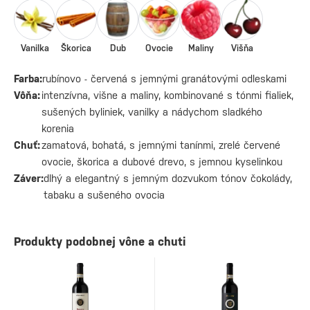
Vanilka
Škorica
Dub
Ovocie
Maliny
Višňa
Farba:
rubínovo - červená s jemnými granátovými odleskami
Vôňa:
intenzívna, višne a maliny, kombinované s tónmi fialiek,
sušených byliniek, vanilky a nádychom sladkého
korenia
Chuť:
zamatová, bohatá, s jemnými tanínmi, zrelé červené
ovocie, škorica a dubové drevo, s jemnou kyselinkou
Záver:
dlhý a elegantný s jemným dozvukom tónov čokolády,
tabaku a sušeného ovocia
Produkty podobnej vône a chuti