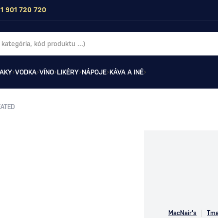
1 901 720 720
AKY
VODKA
VÍNO
LIKÉRY
NÁPOJE
KÁVA A INÉ
EATED
MacNair's
Tma