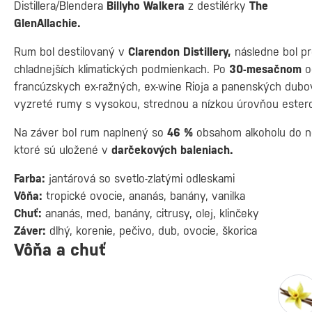
Distillera/Blendera
Billyho Walkera
z destilérky
The
GlenAllachie.
Rum bol destilovaný v
Clarendon Distillery,
následne bol pr
chladnejších klimatických podmienkach. Po
30-mesačnom
o
francúzskych ex-ražných, ex-wine Rioja a panenských dubov
vyzreté rumy s vysokou, strednou a nízkou úrovňou ester
Na záver bol rum naplnený so
46 %
obsahom alkoholu do ne
ktoré sú uložené v
darčekových baleniach.
Farba:
jantárová so svetlo-zlatými odleskami
Vôňa:
tropické ovocie, ananás, banány, vanilka
Chuť:
ananás, med, banány, citrusy, olej, klinčeky
Záver:
dlhý, korenie, pečivo, dub, ovocie, škorica
Vôňa a chuť