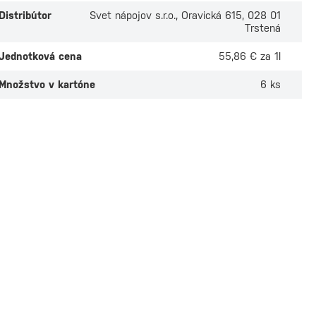
Distribútor
Svet nápojov s.r.o., Oravická 615, 028 01
Trstená
Jednotková cena
55,86 € za 1l
Množstvo v kartóne
6 ks
ló Añejo 0,7l
Botran Añejo 12 0,
ade
Na sklade
 odber v
4 predajniach
Osobný odber v
3 predaj
 €
21,80 €