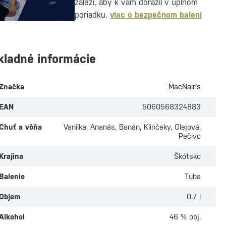
záleží, aby k vám dorazil v úplnom
poriadku.
viac o bezpečnom balení
kladné informácie
Značka
MacNair's
EAN
5060568324883
Chuť a vôňa
Vanilka, Ananás, Banán, Klinčeky, Olejová,
Pečivo
Krajina
Škótsko
Balenie
Tuba
Objem
0.7 l
Alkohol
46 % obj.