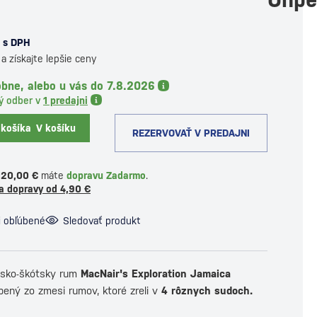
s DPH
a získajte lepšie ceny
bne, alebo u vás do 7.8.2026
ý odber v
1 predajni
 košíka
V košíku
REZERVOVAŤ V PREDAJNI
120,00 €
máte
dopravu Zadarmo
.
a dopravy od 4,90 €
i obľúbené
Sledovať produkt
jsko-škótsky rum
MacNair's Exploration Jamaica
ený zo zmesi rumov, ktoré zreli v
4 rôznych sudoch.