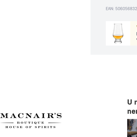
EAN: 50605683
U 
ne