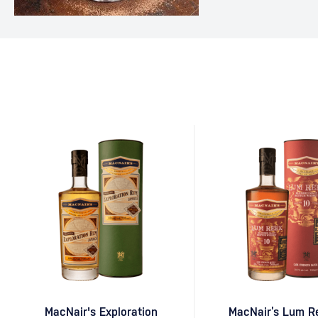
ideálnou voľbou po v
dlhého večera s priat
dôkazom, že aj relat
môže stať legendou.
Martini Za vznikom d
MacNair's Exploration
MacNair’s Lum R