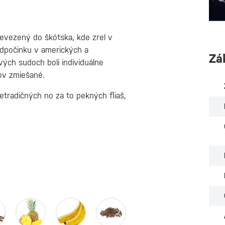
evezený do škótska, kde zrel v
dpočinku v amerických a
Zá
ých sudoch boli individuálne
ov zmiešané.
tradičných no za to pekných fliaš,