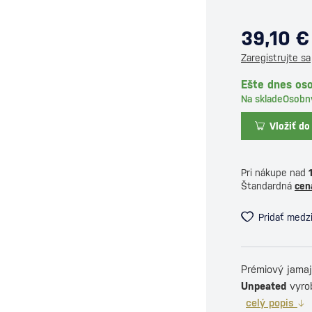
39,10 €
Zaregistrujte sa
Ešte dnes oso
Na sklade
Osobn
Vložiť do
Pri nákupe nad
Štandardná
cen
Pridať medz
Prémiový jama
Unpeated
vyrob
celý popis