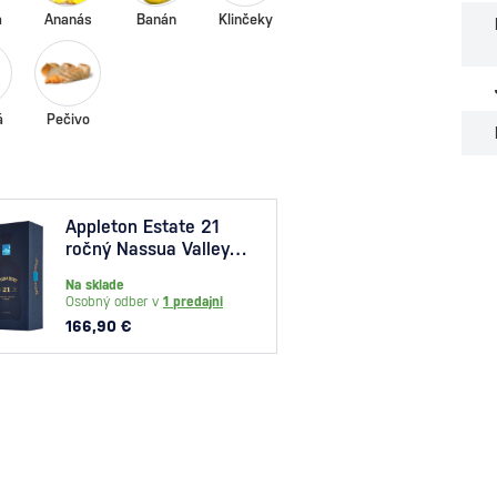
a
Ananás
Banán
Klinčeky
á
Pečivo
Appleton Estate 21
Barce
ročný Nassua Valley
Casks 0,7l
Na skl
Na sklade
Osobný
Osobný odber v
1 predajni
20,50
166,90 €