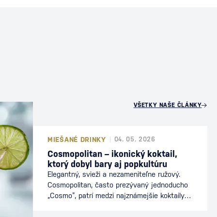
U
VŠETKY NAŠE ČLÁNKY
MIEŠANÉ DRINKY
04. 05. 2026
Cosmopolitan – ikonický koktail,
ktorý dobyl bary aj popkultúru
Elegantný, svieži a nezameniteľne ružový.
Cosmopolitan, často prezývaný jednoducho
„Cosmo“, patrí medzi najznámejšie koktaily
sveta. Preslávil sa nielen v baroch, ale aj v
popkultúre, kde sa stal symbolom