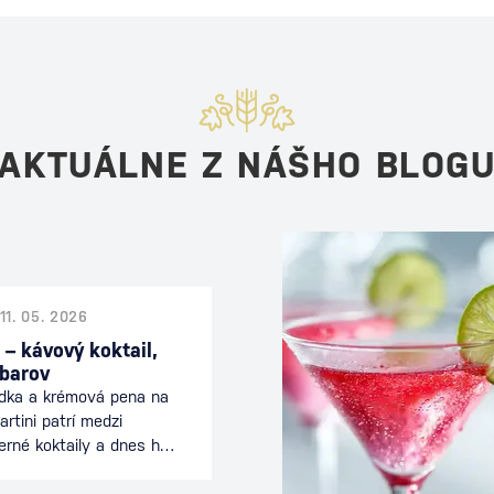
AKTUÁLNE Z NÁŠHO BLOG
11. 05. 2026
 – kávový koktail,
 barov
odka a krémová pena na
rtini patrí medzi
erné koktaily a dnes ho
 celom svete. Spája
nciou koktailu a je