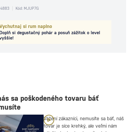
24883
Kód: MJUP7G
Vychutnaj si rum naplno
Doplň si degustačný pohár a posuň zážitok o level
vyššie!
nás sa poškodeného tovaru báť
musíte
Vážení zákazníci, nemusíte sa báť, náš
tovar je síce krehký, ale veľmi nám