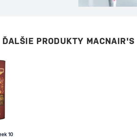
ečeri alebo počas
eľmi. Tento drink je
ívne mladý koktail sa
 Ako vznikol Espresso
rinku stojí…
ĎALŠIE PRODUKTY MACNAIR'S
eek 10