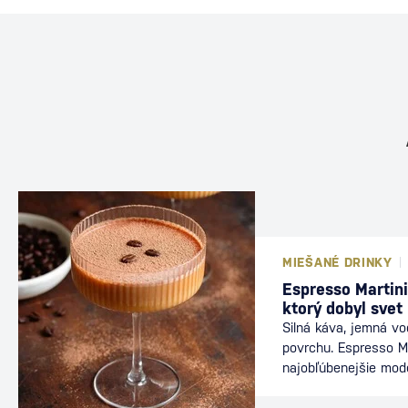
MIEŠANÉ DRINKY
Espresso Martini
ktorý dobyl svet
Silná káva, jemná v
povrchu. Espresso Ma
najobľúbenejšie mod
nájdete v baroch po
energiu kávy s elega